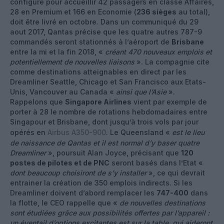
configuré pour accueillir 42 passagers en classe Affaires,
28 en Premium et 166 en Economie (
236 sièges
au total),
doit être livré en octobre. Dans un communiqué du 29
aout 2017, Qantas précise que les quatre autres 787-9
commandés seront stationnés à l’aéroport de
Brisbane
entre la mi et la fin 2018, «
créant 470 nouveaux emplois et
potentiellement de nouvelles liaisons
». La compagnie cite
comme destinations atteignables en direct par les
Dreamliner Seattle, Chicago et San Francisco aux Etats-
Unis, Vancouver au Canada «
ainsi que l’Asie
».
Rappelons que
Singapore Airlines
vient par exemple de
porter à 28 le nombre de rotations hebdomadaires entre
Singapour et Brisbane, dont jusqu’à trois vols par jour
opérés en
Airbus A350-900
. Le Queensland «
est le lieu
de naissance de Qantas et il est normal d’y baser quatre
Dreamliner
», poursuit Alan Joyce, précisant que
120
postes de pilotes et de PNC
seront basés dans l’Etat «
dont beaucoup choisiront de s’y installer
», ce qui devrait
entrainer la création de 350 emplois indirects. Si les
Dreamliner doivent d’abord remplacer les
747-400
dans
la flotte, le CEO rappelle que «
de nouvelles destinations
sont étudiées grâce aux possibilités offertes par l’appareil :
un éventail d’options excitantes est sur la table, qui aideront