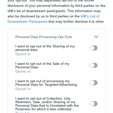
RÉPONDRE
your opt-out. You may separately opt-out of the further
disclosure of your personal information by third parties on the
IAB’s list of downstream participants. This information may
also be disclosed by us to third parties on the
IAB’s List of
Downstream Participants
that may further disclose it to other
LUV
a commenté :
30 août 2017 - 21 h 58 min
third parties.
Bravo Qantas!! Trop hâte d’avoir des infos sur la configuration
Personal Data Processing Opt Outs
des futurs 789 d’Air Tahiti Nui qui sera le 3ème opérateur
B787 du Pacifique après NZ et QF.
I want to opt-out of the Sharing of my
personal data.
RÉPONDRE
Opted In
I want to opt-out of the Sale of my
Personal Data.
Opted In
LAISSER UN COMMENTAIRE
I want to opt-out of processing my
Personal Data for Targeted Advertising.
Opted In
FAIRE UN DON
I want to opt-out of Collection, Use,
Retention, Sale, and/or Sharing of my
Personal Data that Is Unrelated with the
Appel aux lecteurs !
Purposes for which it was collected.