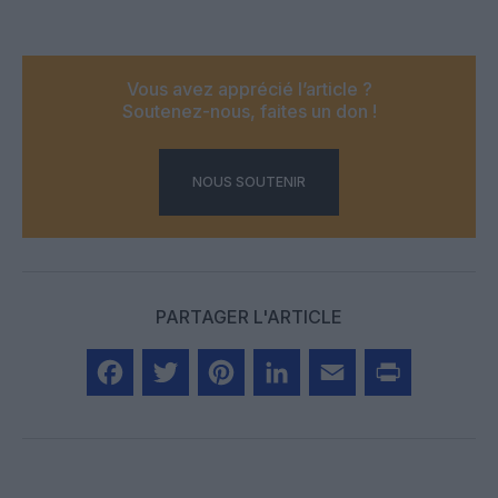
Vous avez apprécié l’article ?
Soutenez-nous, faites un don !
NOUS SOUTENIR
PARTAGER L'ARTICLE
Facebook
Twitter
Pinterest
LinkedIn
Email
Print