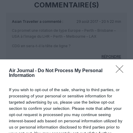
COMMENTAIRE(S)
Asian Traveller
a commenté :
29 août 2017 - 20 h 22 min
Ca promet une rotation de type Europe – Perth – Brisbane –
USA à l’image du LHR – Perth – Melbourne – LAX
CDG en sera-t-il la tête de ligne ?
RÉPONDRE
Air Journal -
Do Not Process My Personal
Information
Perplexe
a commenté :
30 août 2017 - 12 h 13
min
If you wish to opt-out of the sale, sharing to third parties, or
Oui c’est la plus problable prochaine destination en
processing of your personal or sensitive information for
Europe :
targeted advertising by us, please use the below opt-out
http://www.perthnow.com.au/news/western-
section to confirm your selection. Please note that after your
australia/nonstop-perth-to-paris-qantas-flights-
opt-out request is processed you may continue seeing
departing-soon/news-
interest-based ads based on personal information utilized by
story/a91bc8844f5481079ddb42d7f59a7a13
us or personal information disclosed to third parties prior to