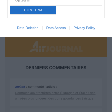
Opted In
Soutenez Air Journal participez
à son
développement !
CONFIRM
NOUS SOUTENIR
Data Deletion
Data Access
Privacy Policy
DERNIERS COMMENTAIRES
atplhkt
a commenté l'article :
Contrôles aux frontières entre l’Espagne et l’Italie : des
arrivées plus longues, des correspondances à risque