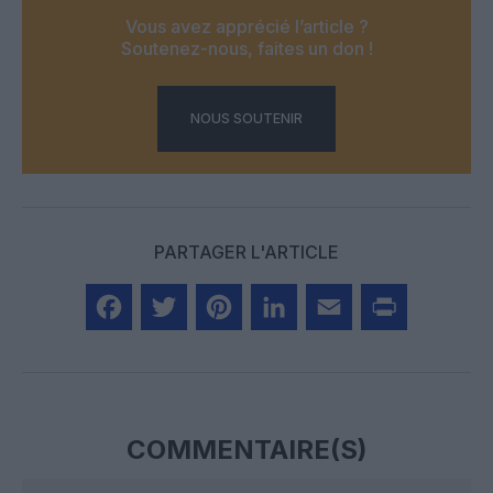
Vous avez apprécié l’article ?
Soutenez-nous, faites un don !
NOUS SOUTENIR
PARTAGER L'ARTICLE
Facebook
Twitter
Pinterest
LinkedIn
Email
Print
COMMENTAIRE(S)