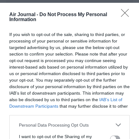
bencello
a commenté :
20 octobre 2017 - 10 h 33
min
Air Journal -
Do Not Process My Personal
Information
Qui a dit que Ryanair n’arrivait pas à recruter ?
RÉPONDRE
If you wish to opt-out of the sale, sharing to third parties, or
processing of your personal or sensitive information for
targeted advertising by us, please use the below opt-out
section to confirm your selection. Please note that after your
Roupettes de Lapins
a commenté :
20 octobre 2017 - 10 h 47
opt-out request is processed you may continue seeing
min
interest-based ads based on personal information utilized by
Enfumage…..
us or personal information disclosed to third parties prior to
your opt-out. You may separately opt-out of the further
RÉPONDRE
disclosure of your personal information by third parties on the
IAB’s list of downstream participants. This information may
also be disclosed by us to third parties on the
IAB’s List of
Downstream Participants
that may further disclose it to other
LAISSER UN COMMENTAIRE
third parties.
Personal Data Processing Opt Outs
FAIRE UN DON
I want to opt-out of the Sharing of my