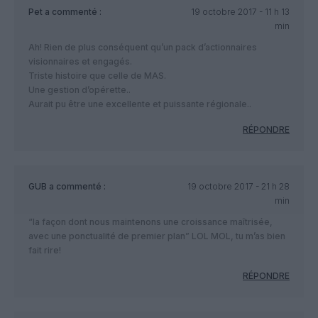
Pet
a commenté :
19 octobre 2017 - 11 h 13
min
Ah! Rien de plus conséquent qu’un pack d’actionnaires
visionnaires et engagés.
Triste histoire que celle de MAS.
Une gestion d’opérette..
Aurait pu être une excellente et puissante régionale..
RÉPONDRE
GUB
a commenté :
19 octobre 2017 - 21 h 28
min
“la façon dont nous maintenons une croissance maîtrisée,
avec une ponctualité de premier plan” LOL MOL, tu m’as bien
fait rire!
RÉPONDRE