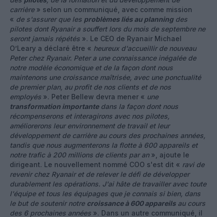
carrière
» selon un communiqué, avec comme mission
«
de s'assurer que les
problèmes liés au planning
des
pilotes dont Ryanair a souffert lors du mois de septembre ne
seront jamais répétés
». Le CEO de Ryanair Michael
O’Leary a déclaré être «
heureux d'accueillir de nouveau
Peter chez Ryanair. Peter a une connaissance inégalée de
notre modèle économique et de la façon dont nous
maintenons une croissance maîtrisée, avec une ponctualité
de premier plan, au profit de nos clients et de nos
employés
». Peter Bellew devra mener «
une
transformation importante
dans la façon dont nous
récompenserons et interagirons avec nos pilotes,
améliorerons leur environnement de travail et leur
développement de carrière au cours des prochaines années,
tandis que nous augmenterons la flotte à 600 appareils et
notre trafic à 200 millions de clients par an
», ajoute le
dirigeant. Le nouvellement nommé COO s'est dit «
ravi de
revenir chez Ryanair et de relever le défi de développer
durablement les opérations. J'ai hâte de travailler avec toute
l'équipe et tous les équipages que je connais si bien, dans
le but de soutenir notre
croissance à 600 appareils
au cours
des 6 prochaines années
». Dans un autre communiqué, il