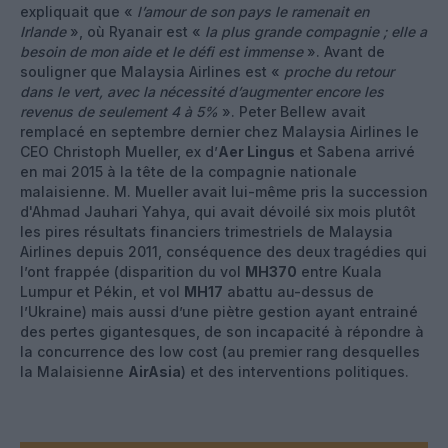
expliquait que «
l’amour de son pays le ramenait en
Irlande
», où Ryanair est «
la plus grande compagnie ; elle a
besoin de mon aide et le défi est immense
». Avant de
souligner que Malaysia Airlines est «
proche du retour
dans le vert, avec la nécessité d’augmenter encore les
revenus de seulement 4 à 5%
». Peter Bellew avait
remplacé en septembre dernier chez Malaysia Airlines le
CEO Christoph Mueller, ex d’
Aer Lingus
et Sabena arrivé
en mai 2015 à la tête de la compagnie nationale
malaisienne. M. Mueller avait lui-même pris la succession
d'Ahmad Jauhari Yahya, qui avait dévoilé six mois plutôt
les pires résultats financiers trimestriels de Malaysia
Airlines depuis 2011, conséquence des deux tragédies qui
l’ont frappée (disparition du vol
MH370
entre Kuala
Lumpur et Pékin, et vol
MH17
abattu au-dessus de
l’Ukraine) mais aussi d’une piètre gestion ayant entrainé
des pertes gigantesques, de son incapacité à répondre à
la concurrence des low cost (au premier rang desquelles
la Malaisienne
AirAsia
) et des interventions politiques.