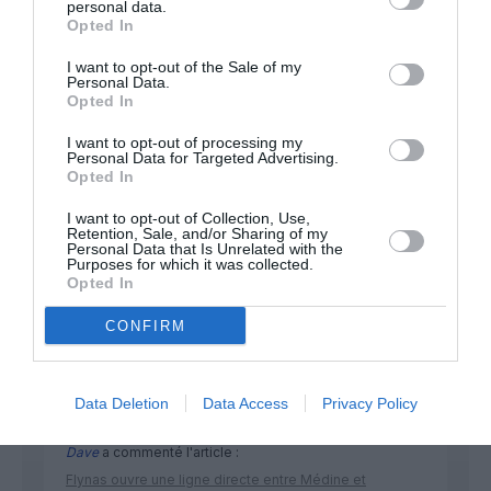
personal data.
Opted In
Appel aux lecteurs !
I want to opt-out of the Sale of my
Soutenez Air Journal participez
à son
Personal Data.
Opted In
développement !
I want to opt-out of processing my
Personal Data for Targeted Advertising.
Opted In
NOUS SOUTENIR
I want to opt-out of Collection, Use,
Retention, Sale, and/or Sharing of my
Personal Data that Is Unrelated with the
Purposes for which it was collected.
Opted In
CONFIRM
DERNIERS COMMENTAIRES
Data Deletion
Data Access
Privacy Policy
Dave
a commenté l'article :
Flynas ouvre une ligne directe entre Médine et