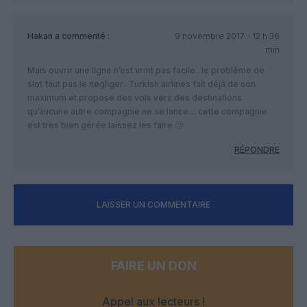
Hakan
a commenté :
9 novembre 2017 - 12 h 36
min
Mais ouvrir une ligne n’est vrmt pas facile.. le problème de
slot faut pas le negliger.. Turkish airlines fait déjà de son
maximum et propose des vols vers des destinations
qu’aucune autre compagnie ne se lance… cette compagnie
est très bien gérée laissez les faire 🙂
RÉPONDRE
LAISSER UN COMMENTAIRE
FAIRE UN DON
Appel aux lecteurs !