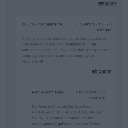
RÉPONDRE
GREEN777
a commenté :
8 novembre 2017 - 20
h 52 min
Ok Marrakech est une destination touristique très
appréciée mais elle une destination pour un
tourisme “all-incluse” à bas coût donc plus pour des
compagnies charters que des compagnies
régulières !!!
RÉPONDRE
Rami
a commenté :
9 novembre 2017
- 3 h 48 min
De Pekin et Moscou Marrakech est
desservie par AF, BA, LH, IB, OS, QR, TP,
LX, SN, AT(pour Moscou) toutes des
compagnies régulières, a propos Swiss