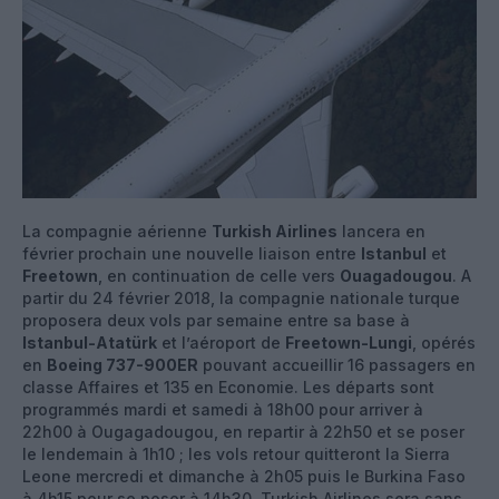
La compagnie aérienne
Turkish Airlines
lancera en
février prochain une nouvelle liaison entre
Istanbul
et
Freetown
, en continuation de celle vers
Ouagadougou
. A
partir du 24 février 2018, la compagnie nationale turque
proposera deux vols par semaine entre sa base à
Istanbul-Atatürk
et l’aéroport de
Freetown-Lungi
, opérés
en
Boeing 737-900ER
pouvant accueillir 16 passagers en
classe Affaires et 135 en Economie. Les départs sont
programmés mardi et samedi à 18h00 pour arriver à
22h00 à Ougagadougou, en repartir à 22h50 et se poser
le lendemain à 1h10 ; les vols retour quitteront la Sierra
Leone mercredi et dimanche à 2h05 puis le Burkina Faso
à 4h15 pour se poser à 14h30. Turkish Airlines sera sans