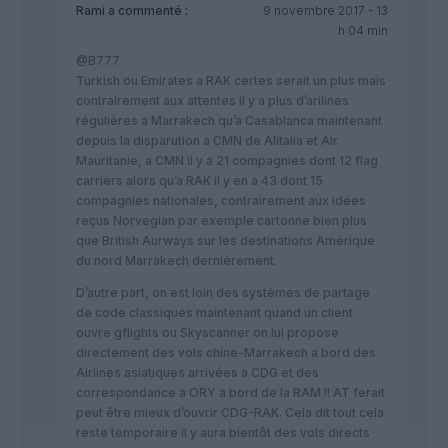
Rami
a commenté :
9 novembre 2017 - 13
h 04 min
@B777
Turkish ou Emirates a RAK certes serait un plus mais
contrairement aux attentes il y a plus d’arilines
régulières a Marrakech qu’a Casablanca maintenant
depuis la disparution a CMN de Alitalia et Air
Mauritanie, a CMN il y a 21 compagnies dont 12 flag
carriers alors qu’a RAK il y en a 43 dont 15
compagnies nationales, contrairement aux idées
reçus Norvegian par exemple cartonne bien plus
que British Aurways sur les destinations Amérique
du nord Marrakech dernièrement.
D’autre part, on est loin des systèmes de partage
de code classiques maintenant quand un client
ouvre gflights ou Skyscanner on lui propose
directement des vols chine-Marrakech a bord des
Airlines asiatiques arrivées a CDG et des
correspondance a ORY a bord de la RAM !! AT ferait
peut être mieux d’ouvrir CDG-RAK. Cela dit tout cela
reste temporaire il y aura bientôt des vols directs