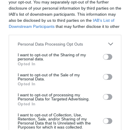
Je me posais la même question…en plus Lomé est
your opt-out. You may separately opt-out of the further
un hub de Asky (filiale de ET – Star Alliance) et ce
disclosure of your personal information by third parties on the
serait un bon endroit pour des correspondances.
IAB’s list of downstream participants. This information may
Il reste encore Monrovia, Banjul, Bissau et Praia en
also be disclosed by us to third parties on the
IAB’s List of
Afrique de l’ouest qui ne sont pas (encore
Downstream Participants
that may further disclose it to other
?)desservies par TK.
third parties.
RÉPONDRE
Personal Data Processing Opt Outs
I want to opt-out of the Sharing of my
personal data.
Opted In
Boeing 777-300ER
a commenté :
9 novembre 2017 - 11 h 31
min
I want to opt-out of the Sale of my
Personal Data.
L’aéroport d’Istanbul est complètement saturé et le nouvel
Opted In
aéroport n’ouvrira pas avant 2-3 ans. TK a donc du mal à
trouver des créneaux.
I want to opt-out of processing my
Personal Data for Targeted Advertising.
Opted In
RÉPONDRE
I want to opt-out of Collection, Use,
Retention, Sale, and/or Sharing of my
Personal Data that Is Unrelated with the
Purposes for which it was collected.
Malick
a commenté :
9 novembre 2017 - 11 h 48