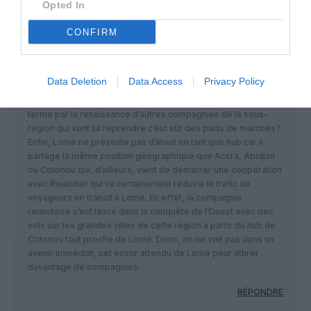
Opted In
min
D’abord Lomé est loin d’être l’aéroport le plus moderne
CONFIRM
d’Afrique et encore moins de l’Afrique de l’Ouest, malgré les
travaux de retapage. Ensuite, le niveau de revenus et par
ricochet du trafic des togolais ne justifie pas forcément une
Data Deletion
Data Access
Privacy Policy
desserte surtout que la hausse notée est due à l’éclosion de
la compagnie satellite de Ethiopian à savoir Asky (menacée à
terme par la renaissance d’autres compagnies de la sous-
région qui vont lui reprendre c’est sûr des parts de marchés?
Enfin, Lomé ne présente pas d’atout en tant que hub car il
partage la même position géographique que Accra, Abidjan
ou Cotonou qui, d’ailleurs, vient de démarrer une coopération
avec Rwandair qui va certainement réduire le trafic de
voyageurs en transit à Lomé. En effet, la compagnie
rwandaise s’est lancé dans la conquête de l’Ouest avec des
vols sur les grandes villes de cette région à partir du hub de
Cotonou tout proche de Lomé. Donc, on ne voit pas dans un
avenir immédiat, cet essor attendu de Lomé pour attirer
davantage de compagnies.
RÉPONDRE