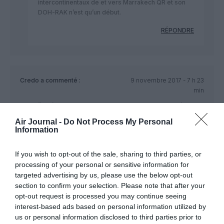
intercontinentaux de et vers Marrakech QR et son
DOH-RAK n’est qu’un début.
RÉPONDRE
Credo
a commenté :
9 novembre 2017 - 7 h 23
min
Jusqu’à présent vous ne voulez tjr pas desservir Lomé ll
aéroport le plus moderne d Afrique ? Tous les autres pays
Air Journal -
Do Not Process My Personal
sont desservis en Afrique de l ouest à part le Togo. Y a t il un
Information
problème ds les négociations avec les autorités si oui faites
Le nous savoir
If you wish to opt-out of the sale, sharing to third parties, or
RÉPONDRE
processing of your personal or sensitive information for
targeted advertising by us, please use the below opt-out
section to confirm your selection. Please note that after your
opt-out request is processed you may continue seeing
JUAN TRIPPE
a commenté :
9 novembre 2017 - 11
interest-based ads based on personal information utilized by
h 23 min
us or personal information disclosed to third parties prior to