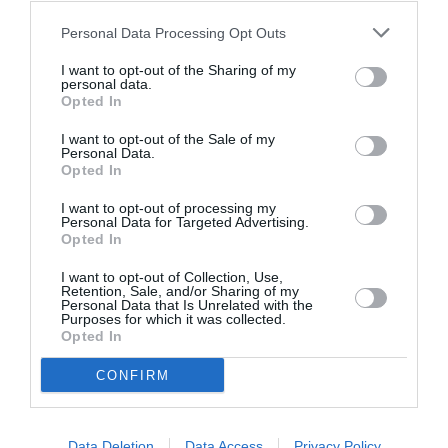
Personal Data Processing Opt Outs
I want to opt-out of the Sharing of my
personal data.
DERNIERS COMMENTAIRES
Opted In
I want to opt-out of the Sale of my
Personal Data.
atplhkt
a commenté l'article :
Opted In
Contrôles aux frontières entre l’Espagne et l’Italie : des
I want to opt-out of processing my
arrivées plus longues, des correspondances à risque
Personal Data for Targeted Advertising.
Opted In
I want to opt-out of Collection, Use,
Manfou
a commenté l'article :
Retention, Sale, and/or Sharing of my
Personal Data that Is Unrelated with the
Pyramides, croisières et mer Rouge : l’Égypte mise sur
Purposes for which it was collected.
une saison record malgré le contexte géopolitique
Opted In
CONFIRM
LIRE AUSSI
Data Deletion
Data Access
Privacy Policy