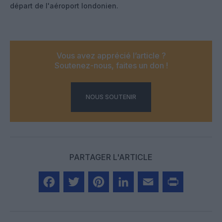
départ de l'aéroport londonien.
Vous avez apprécié l’article ?
Soutenez-nous, faites un don !
NOUS SOUTENIR
PARTAGER L'ARTICLE
Facebook
Twitter
Pinterest
LinkedIn
Email
Print