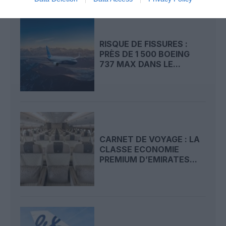
RISQUE DE FISSURES :
PRÈS DE 1 500 BOEING
737 MAX DANS LE...
CARNET DE VOYAGE : LA
CLASSE ECONOMIE
PREMIUM D’EMIRATES...