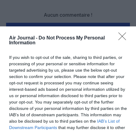
Aucun commentaire !
LAISSER UN COMMENTAIRE
Air Journal -
Do Not Process My Personal
Information
If you wish to opt-out of the sale, sharing to third parties, or
FAIRE UN DON
processing of your personal or sensitive information for
targeted advertising by us, please use the below opt-out
Appel aux lecteurs !
section to confirm your selection. Please note that after your
Soutenez Air Journal participez
à son
opt-out request is processed you may continue seeing
interest-based ads based on personal information utilized by
développement !
us or personal information disclosed to third parties prior to
your opt-out. You may separately opt-out of the further
disclosure of your personal information by third parties on the
NOUS SOUTENIR
IAB’s list of downstream participants. This information may
also be disclosed by us to third parties on the
IAB’s List of
Downstream Participants
that may further disclose it to other
third parties.