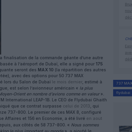
Brux
nouv
déc
CHE
Eas
ave
a finalisation de la commande géante d’une autre
déd
 basée à l’aéroport de Dubaï, elle a signé pour
175
nquante seront des
MAX 10
(la répartition des autres
êtée), avec des options pour 50 737 MAX
é lors du Salon de Dubaï
le mois dernier
, estimé à
737 MA
logue, est selon l’avionneur américain «
la plus
flydubai
oyen-Orient en nombre d’avions comme en valeur
».
FM International LEAP-1B. Le CEO de Flydubai Ghaith
niqué que ce contrat surpasse
celui de 2013
, qui
onze 737-800. Le premier de ces MAX 8, configuré
se Affaires et 156 en Economie, a été livré
en aout
 depuis, aux côtés de 58 737-800. «
Nous sommes
klog le plus important au monde
», a ajouté le