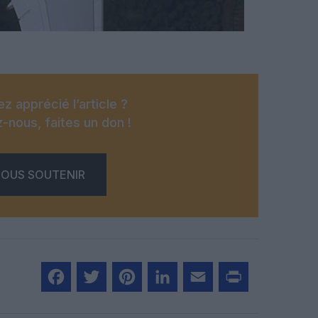
z apprécié l’article ?
-nous, faites un don !
OUS SOUTENIR
Facebook
Twitter
Pinterest
LinkedIn
Email
Print