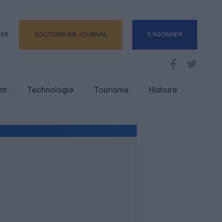
TER
SOUTENIR AIR JOURNAL
S'ABONNER
nt
Technologie
Tourisme
Histoire
Pratique
Hôtellerie
Voyages d’affaires