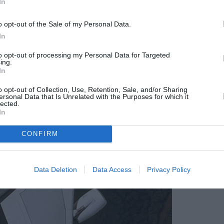
In
mpagnie pour leur partenariat et leur confiance
o opt-out of the Sale of my Personal Data.
In
to opt-out of processing my Personal Data for Targeted
ing.
In
o opt-out of Collection, Use, Retention, Sale, and/or Sharing
ersonal Data that Is Unrelated with the Purposes for which it
lected.
In
CONFIRM
Data Deletion
Data Access
Privacy Policy