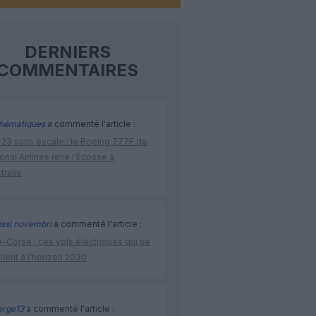
DERNIERS
COMMENTAIRES
hématiques
a commenté l'article :
 23 sans escale : le Boeing 777F de
onal Airlines relie l’Écosse à
stralie
issi novembri
a commenté l'article :
–Corse : ces vols électriques qui se
ilent à l’horizon 2030
rge13
a commenté l'article :