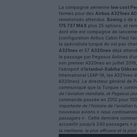
La compagnie aérienne
low cost Pe
fermes pour des
Airbus A321neo AC
remotorisés attendus.
Boeing
a de s
175 737 MAX
plus 25 options, et re
dont elle est compagnie de lanceme
(configuration Airbus Cabin Flex) fa
la spécialiste turque du vol pas che
A321neo
et 57
A320neo
déjà attend
le passage par Pegasus Airlines d’un
son premier A320neo en juillet 2016
l’aéroport d’
Istanbul-Sabiha Gökce
International LEAP-1A, les A321neo d
A320neo). Le directeur général de 
communiqué que la Turquie «
contin
de l'aviation mondiale, et Pegasus jou
commande passée en 2012 pour 100 A
importante de l'histoire de l'aviation 
nouveaux avions «
nous continuerons
passagers
». Cette dernière command
accueillir jusqu’à 240 passagers » 
la meilleure, la plus efficace et la pl