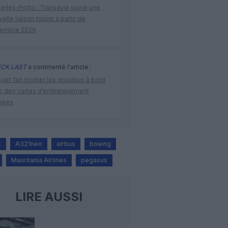
elles–Porto : Transavia ouvre une
elle liaison loisirs à partir de
embre 2026
CK LAST
a commenté l'article :
yJet fait monter les doudous à bord
c des cartes d’embarquement
iées
X
A321neo
airbus
boeing
Mauritania Airlines
pegasus
LIRE AUSSI