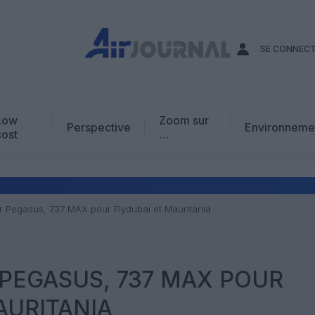
SE CONNEC
Low
Zoom sur
Perspective
Environneme
cost
…
Edito
En chiffres
Avis d’expert
 Pegasus, 737 MAX pour Flydubai et Mauritania
AJ Académie
Vidéo
PEGASUS, 737 MAX POUR
AURITANIA