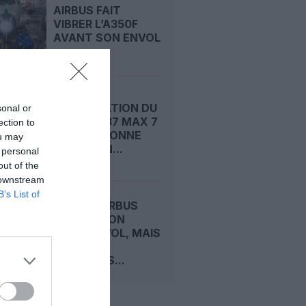
AIRBUS FAIT
VIBRER L’A350F
AVANT SON ENVOL
CERTIFICATION DU
sonal or
BOEING 737 MAX 7
ection to
: LA FAA DONNE
ou may
ENFIN SON...
 personal
out of the
 downstream
B’s List of
A350F : AIRBUS
DÉCALE SON
PREMIER VOL, MAIS
TIENT
TOUJOURS...