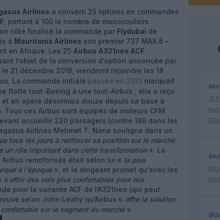
gasus Airlines
a converti 25 options en commandes
F
, portant à 100 le nombre de monocouloirs
on côté finalisé la commande par
Flydubai
de
mis à
Mauritania Airlines
son premier 737 MAX 8 –
nt en Afrique. Les 25
Airbus A321neo ACF
isant l’objet de la conversion d’option annoncée par
r le 21 décembre 2018, viendront rejoindre les 18
us. La commande initiale
passée en 2012
marquait
Mat
e flotte tout-Boeing à une tout-Airbus ; elle a reçu
19 h
, et en opère désormais douze depuis sa base à
Nati
n
. Tous ces Airbus sont équipés de moteurs CFM
evant accueillir 220 passagers (contre 186 dans les
l’Au
Pegasus Airlines Mehmet T. Nane souligne dans un
ue tous les jours à renforcer sa position sur le marché
e un rôle important dans cette transformation
». La
Bad
irbus remotorisés était selon lui «
la plus
Nice
turque à l'époque
», et le dirigeant promet qu’avec les
 à offrir des vols plus confortables pour nos
prof
e pour la variante ACF de l’A321neo (qui peut
prouve selon John Leahy qu’Airbus «
offre la solution
us confortable sur le segment du marché
».
@Se