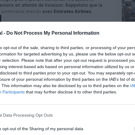
avions en attente de livraison. Rappelons que la
n
partenariat étendu
avec
Emirates Airlines
.
l -
Do Not Process My Personal Information
to opt-out of the sale, sharing to third parties, or processing of your per
formation for targeted advertising by us, please use the below opt-out s
r selection. Please note that after your opt-out request is processed y
eing interest-based ads based on personal information utilized by us or
disclosed to third parties prior to your opt-out. You may separately opt-
a Airlines International
le premier et seul
737 MAX
losure of your personal information by third parties on the IAB’s list of
nt compagnie de lancement en Afrique. Basée à
. This information may also be disclosed by us to third parties on the
IA
sy
, la compagnie opère déjà un 737-800, un 737-
Participants
that may further disclose it to other third parties.
 destinations sur le continent et en Europe (Gran
ennahi se dit «
fier d'être le premier transporteur en
 l’introduction dans la flotte «
en pleine croissance
 de manière rentable tout en introduisant de nouvelles
l Data Processing Opt Outs
t
». Marty Bentrott, VP Boeing Ventes au Moyen-
ssie et en Asie centrale, se dit lui aussi «
ravi que
o opt-out of the Sharing of my personal data.
enne le premier opérateur du MAX en Afrique. Je tiens