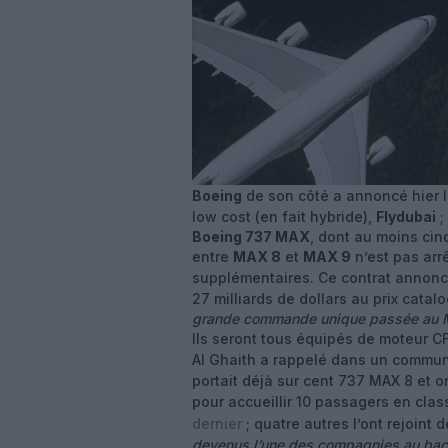
Boeing
de son côté a annoncé hier l
low cost (en fait hybride),
Flydubai
;
Boeing 737 MAX
, dont au moins ci
entre
MAX 8
et
MAX 9
n’est pas arr
supplémentaires. Ce contrat annonc
27 milliards de dollars au prix cata
grande commande unique passée au M
Ils seront tous équipés de moteur C
Al Ghaith a rappelé dans un commu
portait déjà sur cent 737 MAX 8 et 
pour accueillir 10 passagers en clas
dernier
; quatre autres l’ont rejoint
devenus l’une des compagnies au bac