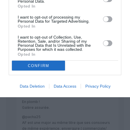
Personal Data.
Opted In
RÉPONDRE
I want to opt-out of processing my
Personal Data for Targeted Advertising.
Opted In
I want to opt-out of Collection, Use,
Retention, Sale, and/or Sharing of my
Victorino
a commenté :
22 décembre 2017 - 16 h
Personal Data that Is Unrelated with the
29 min
Purposes for which it was collected.
Opted In
Tout ce que ethiyad touche ne se transforme pas en or
CONFIRM
RÉPONDRE
Data Deletion
Data Access
Privacy Policy
Pet
a commenté :
22 décembre 2017 -
20 h 27 min
En plomb !
Galère assurée.
@pacha25
AF est une major au même titre que ses consoeurs
de même expérience, envergure ( commerciale/