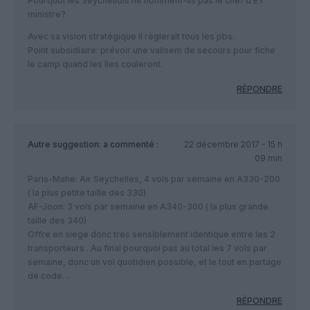
Pourquoi les Seychellois ne nomment-ils pas le chef d’EY
ministre?
Avec sa vision stratégique il règlerait tous les pbs.
Point subsidiaire: prévoir une valisem de secours pour fiche
le camp quand les îles couleront.
RÉPONDRE
Autre suggestion:
a commenté :
22 décembre 2017 - 15 h
09 min
Paris-Mahe: Air Seychelles, 4 vols par semaine en A330-200
( la plus petite taille des 330)
AF-Joon: 3 vols par semaine en A340-300 ( la plus grande
taille des 340)
Offre en siege donc tres sensiblement identique entre les 2
transporteurs . Au final pourquoi pas au total les 7 vols par
semaine, donc un vol quotidien possible, et le tout en partage
de code…
RÉPONDRE