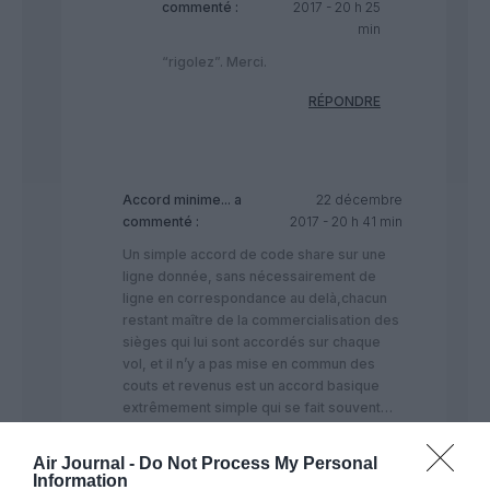
commenté :
2017 - 20 h 25
min
“rigolez”. Merci.
RÉPONDRE
Accord minime...
a
22 décembre
commenté :
2017 - 20 h 41 min
Un simple accord de code share sur une
ligne donnée, sans nécessairement de
ligne en correspondance au delà,chacun
restant maître de la commercialisation des
sièges qui lui sont accordés sur chaque
vol, et il n’y a pas mise en commun des
couts et revenus est un accord basique
extrêmement simple qui se fait souvent…
RÉPONDRE
Air Journal -
Do Not Process My Personal
Information