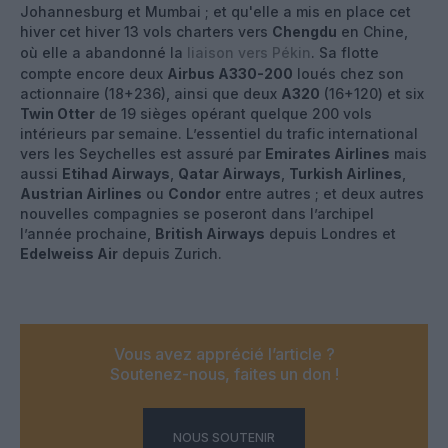
Johannesburg et Mumbai ; et qu'elle a mis en place cet
hiver cet hiver 13 vols charters vers
Chengdu
en Chine,
où elle a abandonné la
liaison vers Pékin
. Sa flotte
compte encore deux
Airbus A330-200
loués chez son
actionnaire (18+236), ainsi que deux
A320
(16+120) et six
Twin Otter
de 19 sièges opérant quelque 200 vols
intérieurs par semaine. L’essentiel du trafic international
vers les Seychelles est assuré par
Emirates Airlines
mais
aussi
Etihad Airways
,
Qatar Airways
,
Turkish Airlines
,
Austrian Airlines
ou
Condor
entre autres ; et deux autres
nouvelles compagnies se poseront dans l’archipel
l’année prochaine,
British Airways
depuis Londres et
Edelweiss Air
depuis Zurich.
Vous avez apprécié l’article ?
Soutenez-nous, faites un don !
NOUS SOUTENIR