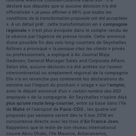
déclaré aux députés que si aucune décision n’a été
officialisée «
je peux affirmer à 99% que toutes les
conditions de la transformation proposée ont été acceptées
». A un détail prêt : cette transformation en «
compagnie
régionale
» n’est plus évoquée dans le compte-rendu de
la séance par l’agence de presse locale. Cette annonce
d’une possible fin des vols long-courriers de Seychelles
Airlines a provoqué «
la panique chez les clients
» privés
ou professionnels, a expliqué à Air Journal Maja
Gedosev, General Manager Sales and Corporate Affairs.
Selon elle, aucune décision n’a été arrêtée sur l’avenir
intercontinental ou simplement régional de la compagnie.
Elle n’a en revanche pas commenté les déclarations du
ministre sur l’impact du prochain « virage » sur l’
emploi
,
avec le départ annoncé d’un «
certain nombre des 850
employés
» de la compagnie. Air Seychelles n’opère déjà
plus qu’une route long-courrier
, entre sa base dans l’île
de
Mahé
et l’aéroport de
Paris-CDG
; les quatre vol
proposés par semaine seront dès le 5 mai 2018 en
concurrence directe avec les trois d'
Air France Joon.
Rappelons que le reste de son réseau international
couvre Abou Dhabi, l’île Maurice, Antananarivo,