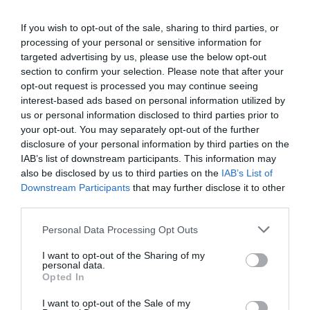
If you wish to opt-out of the sale, sharing to third parties, or
mastercar2a
a commenté :
22 décembre 2017 -
processing of your personal or sensitive information for
16 h 33 min
targeted advertising by us, please use the below opt-out
A340-300 plus gde version ? Heu, il y a le 600…
section to confirm your selection. Please note that after your
Très peu vendu… EY en a un bon paquet…
opt-out request is processed you may continue seeing
interest-based ads based on personal information utilized by
RÉPONDRE
us or personal information disclosed to third parties prior to
your opt-out. You may separately opt-out of the further
disclosure of your personal information by third parties on the
pacha25
a commenté :
22 décembre 2017 -
IAB’s list of downstream participants. This information may
18 h 50 min
also be disclosed by us to third parties on the
IAB’s List of
Downstream Participants
that may further disclose it to other
il y a aussi les 340/600
third parties.
RÉPONDRE
Personal Data Processing Opt Outs
I want to opt-out of the Sharing of my
personal data.
Salva63
a commenté :
23 décembre
Opted In
2017 - 8 h 12 min
Et le A340-500
I want to opt-out of the Sale of my