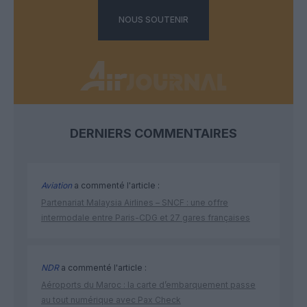
NOUS SOUTENIR
DERNIERS COMMENTAIRES
Aviation
a commenté l'article :
Partenariat Malaysia Airlines – SNCF : une offre
intermodale entre Paris-CDG et 27 gares françaises
NDR
a commenté l'article :
Aéroports du Maroc : la carte d’embarquement passe
au tout numérique avec Pax Check