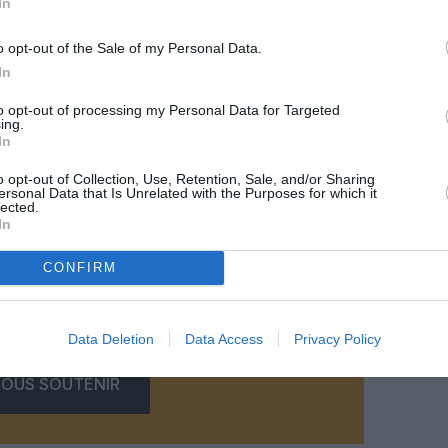
In
o opt-out of the Sale of my Personal Data.
In
to opt-out of processing my Personal Data for Targeted
ing.
In
o opt-out of Collection, Use, Retention, Sale, and/or Sharing
ersonal Data that Is Unrelated with the Purposes for which it
lected.
In
CONFIRM
z apprécié l’article ?
-nous, faites un don !
Data Deletion
Data Access
Privacy Policy
OUS SOUTENIR