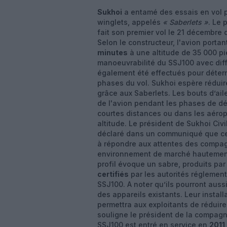
Sukhoi
a entamé des essais en vol 
winglets, appelés
« Saberlets »
. Le 
fait son premier vol le 21 décembre 
Selon le constructeur, l'avion port
minutes
à une altitude de 35 000 pie
manoeuvrabilité du SSJ100 avec diff
également été effectués pour déter
phases du vol. Sukhoi espère rédui
grâce aux Saberlets. Les bouts d’ai
de l'avion pendant les phases de déco
courtes distances ou dans les aérop
altitude. Le président de Sukhoi Civ
déclaré dans un communiqué que ces
à répondre aux attentes des compag
environnement de marché hautement c
profil évoque un sabre, produits par
certifiés
par les autorités réglement
SSJ100. A noter qu’ils pourront auss
des appareils existants. Leur instal
permettra aux exploitants de réduire
souligne le président de la compagni
SSJ100 est entré en service en
2011