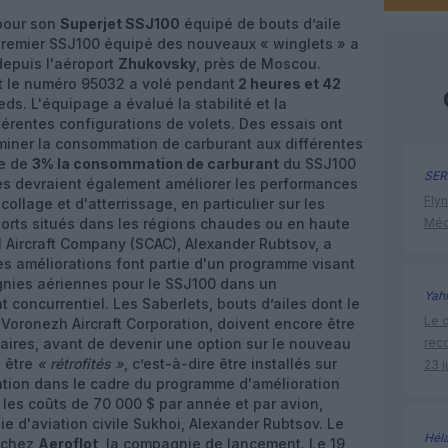
pour son
Superjet SSJ100
équipé de bouts d’aile
premier SSJ100 équipé des nouveaux « winglets » a
depuis l'aéroport
Zhukovsky
, près de Moscou.
ant le numéro 95032 a volé pendant
2 heures et 42
ds. L'équipage a évalué la stabilité et la
érentes configurations de volets. Des essais ont
miner la consommation de carburant aux différentes
re de
3% la consommation de carburant
du SSJ100
SER
les devraient également améliorer les performances
Flyn
llage et d'atterrissage, en particulier sur les
orts situés dans les régions chaudes ou en haute
Méd
il Aircraft Company (SCAC), Alexander Rubtsov, a
 améliorations font partie d'un programme visant
nies aériennes pour le SSJ100 dans un
Yah
oncurrentiel. Les Saberlets, bouts d’ailes dont le
Le c
 Voronezh Aircraft Corporation, doivent encore être
aires, avant de devenir une option sur le nouveau
rec
i être
« rétrofités »
, c’est-à-dire être installés sur
23 j
lation dans le cadre du programme d'amélioration
 les coûts de 70 000 $ par année et par avion,
e d'aviation civile Sukhoi, Alexander Rubtsov. Le
Hél
chez
Aeroflot
, la compagnie de lancement. Le 19