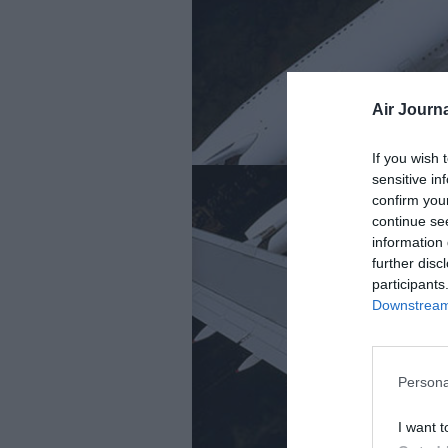
Air Journa
If you wish 
sensitive in
confirm you
continue se
information 
further disc
participants
Downstream 
Persona
I want t