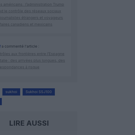
s américains : l’administration Trump
nd le contrôle des réseaux sociaux
journalistes étrangers et voyageurs
faires canadiens et mexicains
R
a commenté l'article :
rôles aux frontières entre l’Espagne
’Italie : des arrivées plus longues, des
respondances à risque
sukhoi
Sukhoi SSJ100
LIRE AUSSI