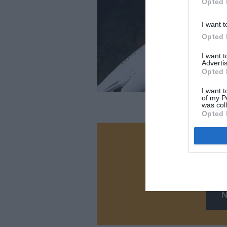
Opted 
I want t
Opted 
I want 
Advertis
Opted 
I want t
of my P
was col
Opted 
Vous ave
Soutenez
N