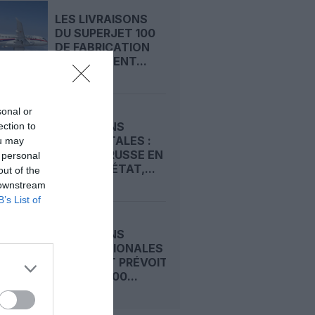
LES LIVRAISONS
DU SUPERJET 100
DE FABRICATION
ENTIÈREMENT...
sonal or
SANCTIONS
ection to
OCCIDENTALES :
ou may
L'AÉRIEN RUSSE EN
 personal
MAUVAIS ÉTAT,...
out of the
 downstream
B’s List of
SANCTIONS
INTERNATIONALES :
AEROFLOT PRÉVOIT
PLUS DE 300...