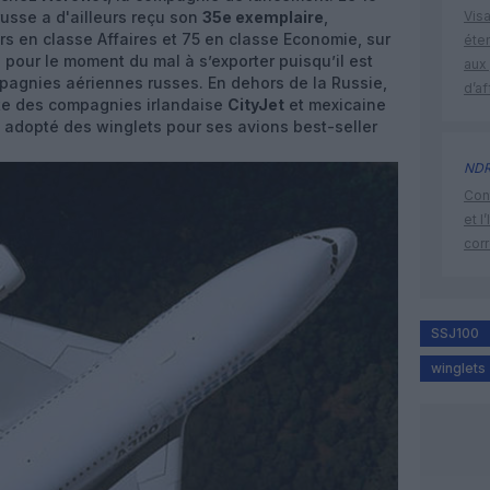
russe a d'ailleurs reçu son
35e exemplaire
,
Visa
rs en classe Affaires et 75 en classe Economie, sur
éte
pour le moment du mal à s’exporter puisqu’il est
aux 
pagnies aériennes russes. En dehors de la Russie,
d’af
mpte des compagnies irlandaise
CityJet
et mexicaine
si adopté des winglets pour ses avions best-seller
ND
Cont
et l
cor
SSJ100
winglets