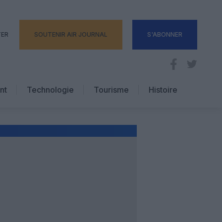
TER
SOUTENIR AIR JOURNAL
S'ABONNER
nt
Technologie
Tourisme
Histoire
Pratique
Hôtellerie
Voyages d’affaires