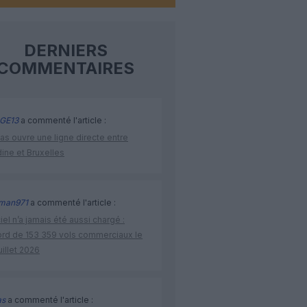
DERNIERS
COMMENTAIRES
GE13
a commenté l'article :
as ouvre une ligne directe entre
ine et Bruxelles
man971
a commenté l'article :
iel n’a jamais été aussi chargé :
ord de 153 359 vols commerciaux le
uillet 2026
as
a commenté l'article :