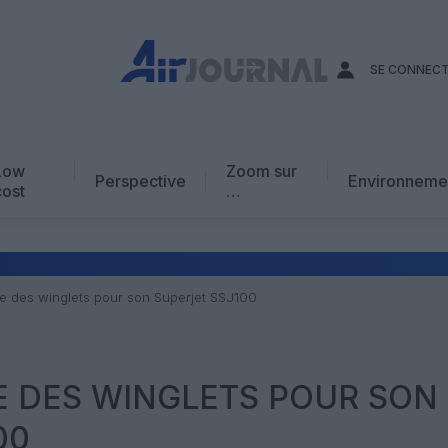
SE CONNEC
Low
Zoom sur
Perspective
Environneme
cost
…
Edito
En chiffres
Avis d’expert
e des winglets pour son Superjet SSJ100
AJ Académie
Vidéo
E DES WINGLETS POUR SON
00