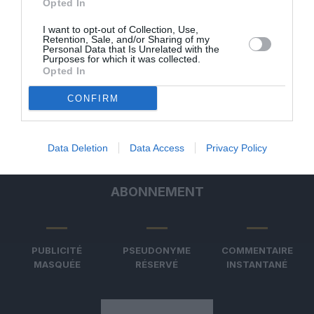
Opted In
I want to opt-out of Collection, Use,
Retention, Sale, and/or Sharing of my
Personal Data that Is Unrelated with the
QANTAS ET AIRBUS
Purposes for which it was collected.
TESTENT L’ULTRA
Opted In
LONG‑COURRIER : UN
A350‑1000ULR...
CONFIRM
Data Deletion
Data Access
Privacy Policy
ABONNEMENT
PUBLICITÉ
PSEUDONYME
COMMENTAIRE
MASQUÉE
RÉSERVÉ
INSTANTANÉ