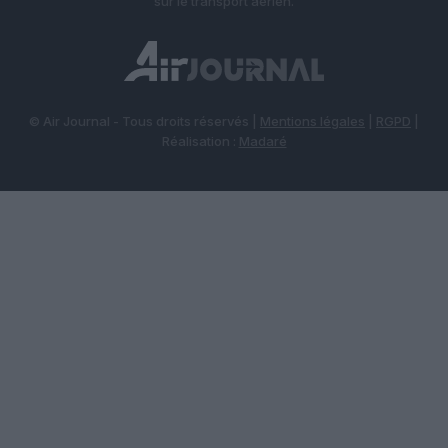
sur le transport aérien.
© Air Journal - Tous droits réservés |
Mentions légales
|
RGPD
|
Réalisation :
Madaré