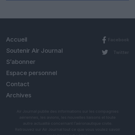
Accueil
Facebook
Soutenir Air Journal
Twitter
S’abonner
Espace personnel
Contact
Archives
Air Journal publie des informations sur les compagnies
aériennes, les avions, les nouvelles liaisons et toute
autre actualité concernant l’aéronautique civile.
Retrouvez sur Air Journal tout ce que vous voulez savoir