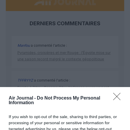
DERNIERS COMMENTAIRES
Manfou
a commenté l'article :
Pyramides, croisières et mer Rouge : l’Égypte mise sur
une saison record malgré le contexte géopolitique
TFFRYYZ
a commenté l'article :
Pointe‑à‑Pitre – Panama City : Air France ouvre un pont
aérien vers l’Amérique latine
Air Journal -
Do Not Process My Personal
Information
If you wish to opt-out of the sale, sharing to third parties, or
Australie
costa rica
crash
Nature Air
processing of your personal or sensitive information for
Sydney Seaplanes
targeted advertising by us, please use the below opt-out