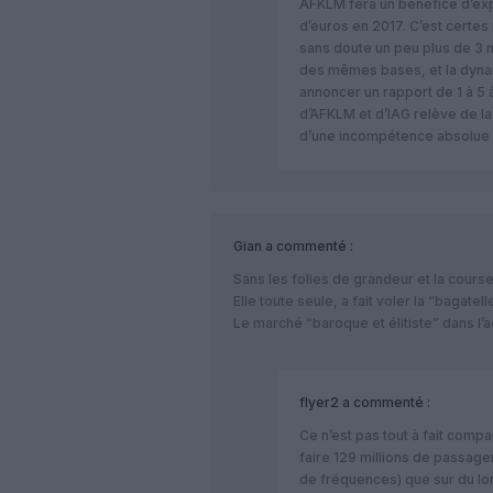
AFKLM fera un bénéfice d’expl
d’euros en 2017. C’est certes
sans doute un peu plus de 3 m
des mêmes bases, et la dynam
annoncer un rapport de 1 à 5
d’AFKLM et d’IAG relève de la 
d’une incompétence absolue 
Gian
a commenté :
Sans les folies de grandeur et la course
Elle toute seule, a fait voler la “bagat
Le marché “baroque et élitiste” dans l’aér
flyer2
a commenté :
Ce n’est pas tout à fait compar
faire 129 millions de passage
de fréquences) que sur du lon