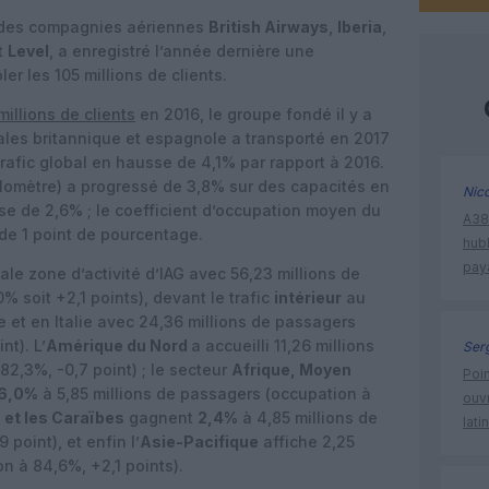
 des compagnies aériennes
British Airways
,
Iberia
,
t
Level
, a enregistré l’année dernière une
ler les 105 millions de clients.
millions de clients
en 2016, le groupe fondé il y a
les britannique et espagnole a transporté en 2017
trafic global en hausse de 4,1% par rapport à 2016.
ilomètre) a progressé de 3,8% sur des capacités en
Nic
sse de 2,6% ; le coefficient d’occupation moyen du
A380
de 1 point de pourcentage.
hub
pay
pale zone d’activité d’IAG avec 56,23 millions de
% soit +2,1 points), devant le trafic
intérieur
au
 et en Italie avec 24,36 millions de passagers
nt). L’
Amérique du Nord
a accueilli 11,26 millions
Ser
82,3%, -0,7 point) ; le secteur
Afrique, Moyen
Poin
6,0%
à 5,85 millions de passagers (occupation à
ouvr
 et les Caraïbes
gagnent
2,4%
à 4,85 millions de
lati
point), et enfin l’
Asie-Pacifique
affiche 2,25
on à 84,6%, +2,1 points).