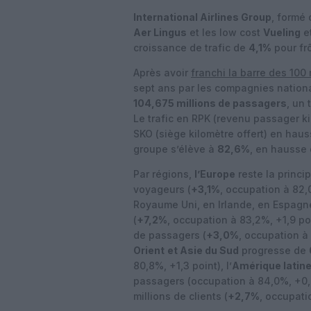
International Airlines Group
, formé
Aer Lingus
et les low cost
Vueling
e
croissance de trafic de
4,1%
pour frô
Après avoir
franchi la barre des 100 
sept ans par les compagnies nationa
104,675 millions de passagers
, un 
Le trafic en RPK (revenu passager k
SKO (siège kilomètre offert) en hau
groupe s’élève à
82,6%
, en hausse 
Par régions,
l’Europe
reste la princi
voyageurs (
+3,1%
, occupation à 82,0
Royaume Uni, en Irlande, en Espagne
(
+7,2%
, occupation à 83,2%, +1,9 poi
de passagers (
+3,0%
, occupation à 
Orient
et Asie du Sud
progresse de
80,8%, +1,3 point), l’
Amérique latine
passagers (occupation à 84,0%, +0,9 
millions de clients (
+2,7%
, occupati