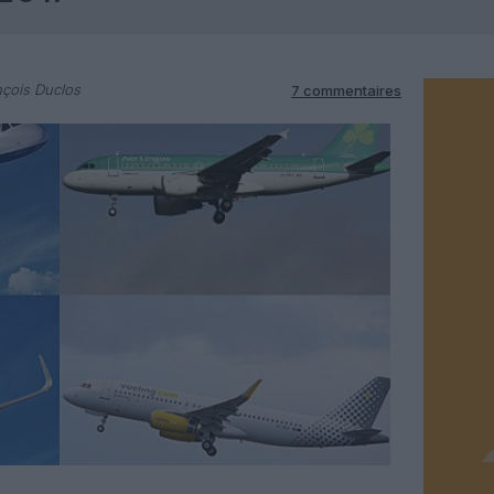
çois Duclos
7 commentaires