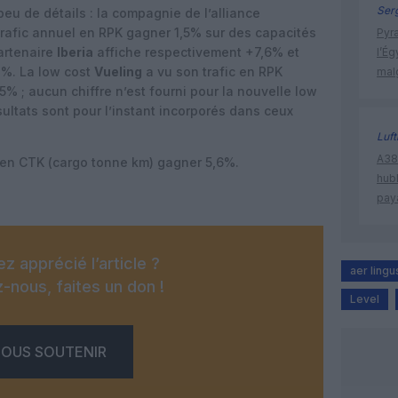
Ser
eu de détails : la compagnie de l’alliance
rafic annuel en RPK gagner 1,5% sur des capacités
Pyr
artenaire
Iberia
affiche respectivement +7,6% et
l’Ég
1%. La low cost
Vueling
a vu son trafic en RPK
mal
% ; aucun chiffre n’est fourni pour la nouvelle low
ésultats sont pour l’instant incorporés dans ceux
Luf
A380
c en CTK (cargo tonne km) gagner 5,6%.
hub
pay
z apprécié l’article ?
aer lingu
-nous, faites un don !
Level
OUS SOUTENIR