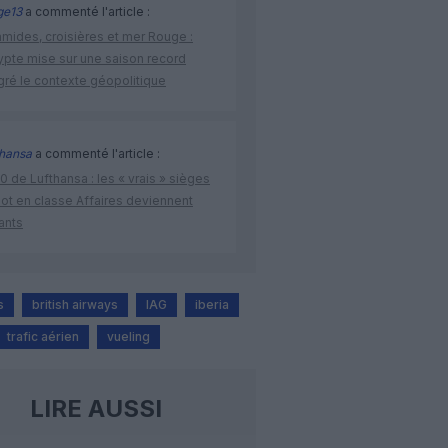
ge13
a commenté l'article :
amides, croisières et mer Rouge :
ypte mise sur une saison record
gré le contexte géopolitique
thansa
a commenté l'article :
 de Lufthansa : les « vrais » sièges
lot en classe Affaires deviennent
ants
s
british airways
IAG
iberia
trafic aérien
vueling
LIRE AUSSI