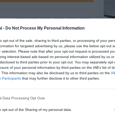
l -
Do Not Process My Personal Information
Facebook
Twitter
Pinterest
LinkedIn
Email
Print
to opt-out of the sale, sharing to third parties, or processing of your per
formation for targeted advertising by us, please use the below opt-out s
r selection. Please note that after your opt-out request is processed y
MENTAIRE(S)
eing interest-based ads based on personal information utilized by us or
disclosed to third parties prior to your opt-out. You may separately opt-
losure of your personal information by third parties on the IAB’s list of
enté :
5 janvier 2018 - 9 h 19 min
. This information may also be disclosed by us to third parties on the
IA
onsacré aux chiffres ventilés par
Participants
that may further disclose it to other third parties.
eux touchant à BA elle-même compares
Le différentiel est important et BA
e dans un grand bond en avant….
rivilegier les autres compagnies du
l Data Processing Opt Outs
re son gre et celui des dirigeants de IAG?
 à venir, et qui seront surement bons au
o opt-out of the Sharing of my personal data.
e peuvent s’empêcher de poindre: BA