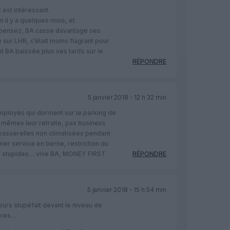
est intéressant.
on il y a quelques mois, et
 pensez, BA casse davantage ses
sur LHR, c’était moins flagrant pour
 BA baissée plus ses tarifs sur le
RÉPONDRE
5 janvier 2018 - 12 h 32 min
, employés qui dorment sur le parking de
 mêmes leur retraite, pax business
passerelles non climatisées pendant
mer service en berne, restriction du
s stupides… vive BA, MONEY FIRST
RÉPONDRE
5 janvier 2018 - 15 h 54 min
jours stupéfait devant le niveau de
ires…