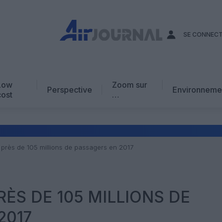
SE CONNEC
Low
Zoom sur
Perspective
Environneme
cost
…
Edito
En chiffres
Avis d’expert
 près de 105 millions de passagers en 2017
AJ Académie
Vidéo
RÈS DE 105 MILLIONS DE
2017