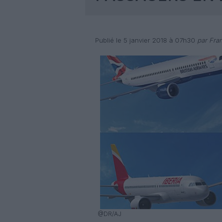
Publié le 5 janvier 2018 à 07h30
par Fran
@DR/AJ