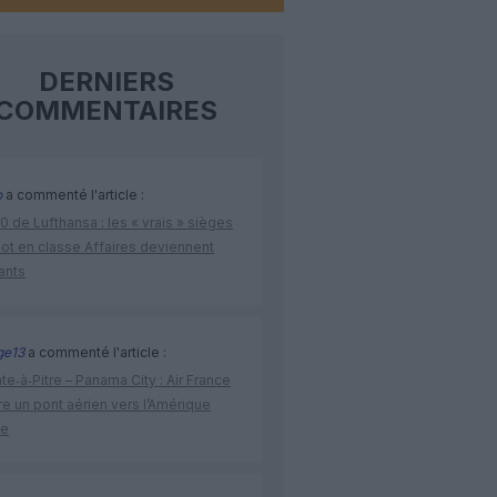
DERNIERS
COMMENTAIRES
o
a commenté l'article :
 de Lufthansa : les « vrais » sièges
lot en classe Affaires deviennent
ants
ge13
a commenté l'article :
te‑à‑Pitre – Panama City : Air France
e un pont aérien vers l’Amérique
ne