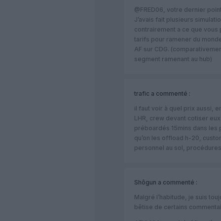
@FRED06, votre dernier point 
J’avais fait plusieurs simulati
contrairement a ce que vous
tarifs pour ramener du monde 
AF sur CDG. (comparativement
segment ramenant au hub)
trafic
a commenté :
il faut voir à quel prix aussi
LHR, crew devant cotiser eux
préboardés 15mins dans les 
qu’on les offload h-20, custo
personnel au sol, procédure
Shôgun
a commenté :
Malgré l’habitude, je suis tou
bêtise de certains commenta