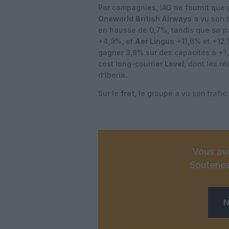
Par compagnies, IAG ne fournit que p
Oneworld
British Airways
a vu son t
en hausse de 0,7%, tandis que sa p
+4,9%, et
Aer Lingus
+11,6% et +12,
gagner 3,8% sur des capacités à +1,5
cost long-courrier
Level
, dont les r
d’Iberia.
Sur le
fret
, le groupe a vu son trafi
Vous ave
Soutenez
N