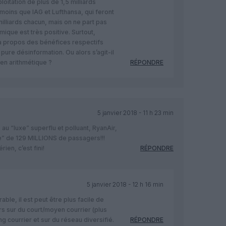
oitation de plus de 1,5 milliards
 moins que IAG et Lufthansa, qui feront
illiards chacun, mais on ne part pas
ique est très positive. Surtout,
 à propos des bénéfices respectifs
pure désinformation. Ou alors s’agit-il
en arithmétique ?
RÉPONDRE
5 janvier 2018 - 11 h 23 min
 au “luxe” superflu et polluant, RyanAir,
elle” de 129 MILLIONS de passagers!!!
ien, c’est fini!
RÉPONDRE
5 janvier 2018 - 12 h 16 min
able, il est peut être plus facile de
rs sur du court/moyen courrier (plus
g courrier et sur du réseau diversifié.
RÉPONDRE