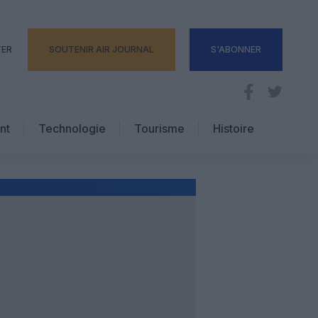
TER
SOUTENIR AIR JOURNAL
S'ABONNER
nt
Technologie
Tourisme
Histoire
Pratique
Hôtellerie
Voyages d’affaires