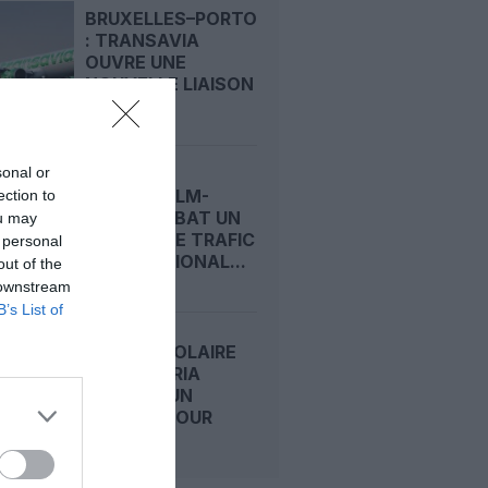
BRUXELLES–PORTO
: TRANSAVIA
OUVRE UNE
NOUVELLE LIAISON
LOISIRS...
sonal or
STOCKHOLM-
ection to
ARLANDA BAT UN
ou may
RECORD DE TRAFIC
 personal
INTERNATIONAL...
out of the
 downstream
B’s List of
ECLIPSE SOLAIRE
2026 : IBERIA
AFFRÈTE UN
A321XLR POUR
SUIVRE...