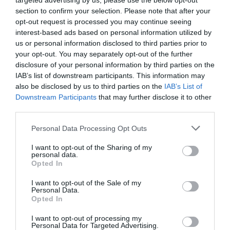
targeted advertising by us, please use the below opt-out
section to confirm your selection. Please note that after your
opt-out request is processed you may continue seeing
Filoustyle
a commenté :
4 février 2018 - 9 h 33 min
interest-based ads based on personal information utilized by
us or personal information disclosed to third parties prior to
Pour avoir voyagé avec le 747-8 de lufthansa vers Bangalore
your opt-out. You may separately opt-out of the further
et plusieurs fois en A380 (New-York et tokyo) il n’y pas photo
disclosure of your personal information by third parties on the
la 380 le surclasse à tous niveaux sauf peut être au niveau du
IAB’s list of downstream participants. This information may
look de “Queen of the sky” que je trouve magnifique et
also be disclosed by us to third parties on the
IAB’s List of
inimitable.
Downstream Participants
that may further disclose it to other
RÉPONDRE
third parties.
Personal Data Processing Opt Outs
Pat
a commenté :
4 février 2018 - 10 h 12 min
I want to opt-out of the Sharing of my
personal data.
Le roi (n’)est( pas) mort Vive le roi !
Opted In
Le meilleur de tous les temps ===> 7 4 7
I want to opt-out of the Sale of my
Personal Data.
RÉPONDRE
Opted In
I want to opt-out of processing my
Personal Data for Targeted Advertising.