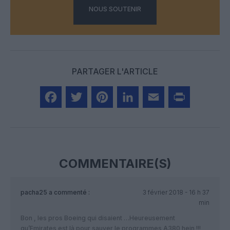
NOUS SOUTENIR
PARTAGER L'ARTICLE
Facebook
Twitter
Pinterest
LinkedIn
Email
Print
COMMENTAIRE(S)
pacha25
a commenté :
3 février 2018 - 16 h 37
min
Bon , les pros Boeing qui disaient …Heureusement
qu’Emirates est là pour sauver le programmes A380 hein !!!