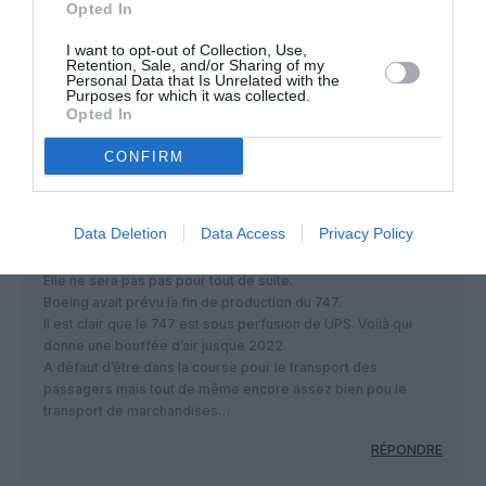
Pffff
a commenté :
4 février 2018 - 10 h 45
Opted In
min
I want to opt-out of Collection, Use,
Long live the Queen 🙂
Retention, Sale, and/or Sharing of my
Personal Data that Is Unrelated with the
Purposes for which it was collected.
RÉPONDRE
Opted In
CONFIRM
Alain45
a commenté :
4 février 2018 - 10 h 55
min
Data Deletion
Data Access
Privacy Policy
Voilà qui contredit tous ceux qui nous annonçaient la fin des
quadri.
Elle ne sera pas pas pour tout de suite.
Boeing avait prévu la fin de production du 747.
Il est clair que le 747 est sous perfusion de UPS. Voilà qui
donne une bouffée d’air jusque 2022.
A défaut d’être dans la course pour le transport des
passagers mais tout de même encore assez bien pou le
transport de marchandises…
RÉPONDRE