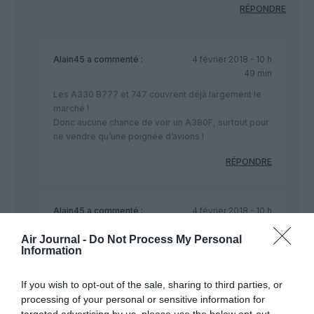
RÉPONDRE
Alain45
a commenté :
4 février 2018 - 10 h
49 min
Les A330 B777 et 747 couvrent déjà largement le
marché !
Donc aucune chance de voir un A380F, surtout pour
ne vendre qu’une poignée d’avions !
RÉPONDRE
Alain45
a commenté :
4 février 2018 - 10 h
58 min
Air Journal -
Do Not Process My Personal
Si Airbus devait investir quelques € pour un avion de
Information
frêt, ce serait plutôt dans un A350-1000.
If you wish to opt-out of the sale, sharing to third parties, or
RÉPONDRE
processing of your personal or sensitive information for