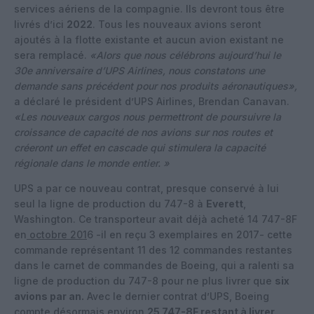
services aériens de la compagnie. Ils devront tous être
livrés d’ici
2022
. Tous les nouveaux avions seront
ajoutés à la flotte existante et aucun avion existant ne
sera remplacé.
«Alors que nous célébrons aujourd’hui le
30e anniversaire d’UPS Airlines, nous constatons une
demande sans précédent pour nos produits aéronautiques»,
a déclaré le président d’UPS Airlines, Brendan Canavan.
«Les nouveaux cargos nous permettront de poursuivre la
croissance de capacité de nos avions sur nos routes et
créeront un effet en cascade qui stimulera la capacité
régionale dans le monde entier. »
UPS a par ce nouveau contrat, presque conservé à lui
seul la ligne de production du 747-8 à
Everett
,
Washington. Ce transporteur avait déjà acheté 14 747-8F
en
octobre 201
6 -il en reçu 3 exemplaires en 2017- cette
commande représentant 11 des 12 commandes restantes
dans le carnet de commandes de Boeing, qui a ralenti sa
ligne de production du 747-8 pour ne plus livrer que
six
avions par an.
Avec le dernier contrat d’UPS, Boeing
compte désormais environ
25 747-8F restant à livrer
.