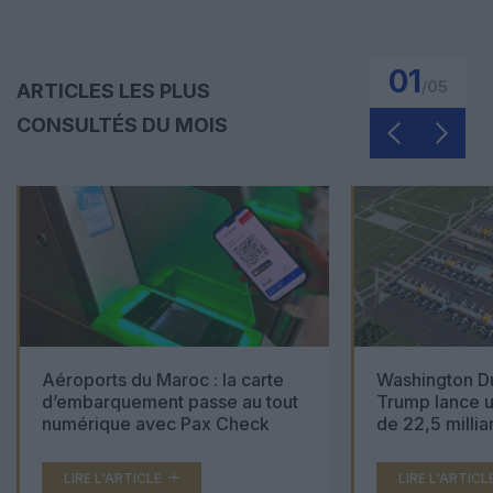
01
/
05
ARTICLES LES PLUS
CONSULTÉS DU MOIS
Aéroports du Maroc : la carte
Washington Du
d’embarquement passe au tout
Trump lance u
numérique avec Pax Check
de 22,5 millia
LIRE L'ARTICLE
LIRE L'ARTICL