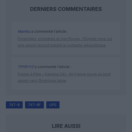
DERNIERS COMMENTAIRES
Manfou
a commenté l'article :
Pyramides, croisières et mer Rouge : l’Égypte mise sur
une saison record malgré le contexte géopolitique
TFFRYYZ
a commenté l'article :
Pointe‑à‑Pitre – Panama City : Air France ouvre un pont
aérien vers l’Amérique latine
747-8
747-8F
UPS
LIRE AUSSI