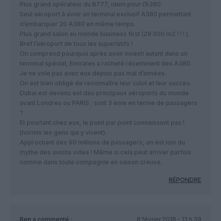
Plus grand opérateur du B777, idem pour l’A380.
Seul aéroport à avoir un terminal exclusif A380 permettant
d’embarquer 20 A380 en même temps.
Plus grand salon au monde business first (29 000 m2 ! ! ! ).
Bref l’aéroport de tous les superlatifs !
On comprend pourquoi après avoir investi autant dans un
terminal spécial, Emirates a racheté récemment des A380.
Je ne vole pas avec eux depuis pas mal d’années.
On est bien obligé de reconnaître leur culot et leur succès.
Dubai est devenu est des principaux aéroports du monde
avant Londres ou PARIS ; sont 3 ème en terme de passagers
?
Et pourtant chez eux, le point par point connaissent pas !
(hormis les gens qui y vivent).
Approchant des 90 millions de passagers, on est loin du
mythe des avions vides ! Même si cela peut arriver parfois
comme dans toute compagnie en saison creuse.
RÉPONDRE
Ben
a commenté :
8 février 2018 - 13 h 39