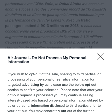
partenariat avec ICFlix. Enfin, le
Dubai Airshow
a connu un
énorme succès avec des commandes record de 113 milliards
de dollars et un dîner de gala spécial rendu inoubliable par
la performance de Jennifer Lopez
». Avec un trafic
passagers estimé à
90,3 millions en 2018
, «
nous nous
concentrerons sur le programme DXB Plus qui vise à
augmenter la capacité annuelle de l’aéroport à 118 millions
de passagers grâce à l’amélioration des processus et à
l’utilisation de nouvelles technologies
», a ajouté M.
Griffiths.
Air Journal -
Do Not Process My Personal
Information
If you wish to opt-out of the sale, sharing to third parties, or
Vous avez apprécié l’article ?
processing of your personal or sensitive information for
Soutenez-nous, faites un don !
targeted advertising by us, please use the below opt-out
section to confirm your selection. Please note that after your
opt-out request is processed you may continue seeing
NOUS SOUTENIR
interest-based ads based on personal information utilized by
us or personal information disclosed to third parties prior to
your opt-out. You may separately opt-out of the further