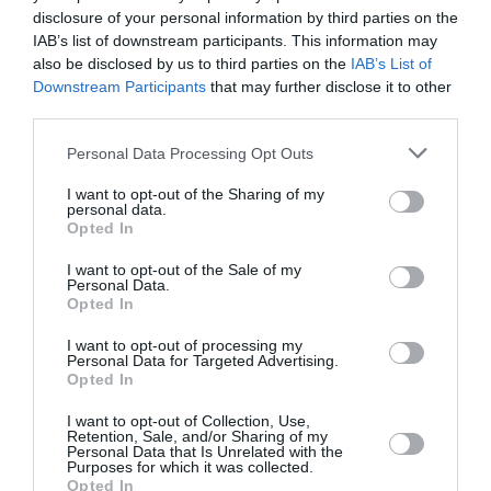
disclosure of your personal information by third parties on the
IAB’s list of downstream participants. This information may
also be disclosed by us to third parties on the
IAB’s List of
PARTAGER L'ARTICLE
Downstream Participants
that may further disclose it to other
third parties.
Personal Data Processing Opt Outs
Facebook
Twitter
Pinterest
LinkedIn
Email
Print
I want to opt-out of the Sharing of my
personal data.
Opted In
COMMENTAIRE(S)
I want to opt-out of the Sale of my
Personal Data.
Opted In
Rami
a commenté :
7 février 2018 - 8 h 50 min
I want to opt-out of processing my
Personal Data for Targeted Advertising.
“Dubaï a battu un nouveau record de trafic avec 88,2 millions
Opted In
de passagers en 2017”
I want to opt-out of Collection, Use,
Purée ça force le respect !
Retention, Sale, and/or Sharing of my
Personal Data that Is Unrelated with the
C’est agaçant cette histoire du boycotte aérien du Qatar avant
Purposes for which it was collected.
AT pouvait desservir Dubai via DOH maintenant impossible je
Opted In