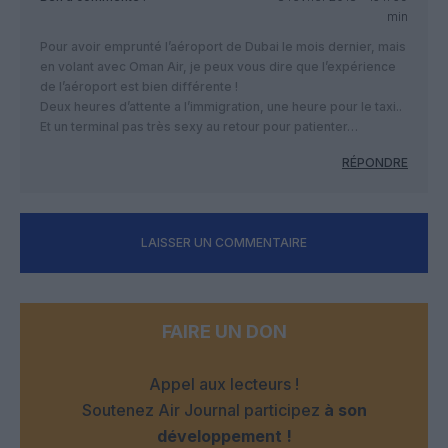
min
Pour avoir emprunté l’aéroport de Dubai le mois dernier, mais
en volant avec Oman Air, je peux vous dire que l’expérience
de l’aéroport est bien différente !
Deux heures d’attente a l’immigration, une heure pour le taxi..
Et un terminal pas très sexy au retour pour patienter…
RÉPONDRE
LAISSER UN COMMENTAIRE
FAIRE UN DON
Appel aux lecteurs !
Soutenez Air Journal participez
à son
développement !