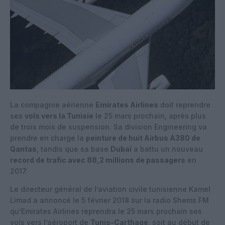
La compagnie aérienne
Emirates Airlines
doit reprendre
ses
vols vers la Tunisie
le 25 mars prochain, après plus
de trois mois de suspension. Sa division Engineering va
prendre en charge la
peinture de huit Airbus A380 de
Qantas
, tandis que sa base
Dubaï
a battu un nouveau
record de trafic avec 88,2 millions de passagers
en
2017.
Le directeur général de l’aviation civile tunisienne Kamel
Limad a annoncé le 5 février 2018 sur la radio Shems FM
qu’Emirates Airlines reprendra le 25 mars prochain ses
vols vers l’aéroport de
Tunis-Carthage
, soit au début de