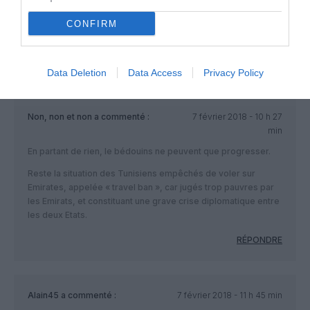
crois que AT ferait mieux de rajouter une ligne vers DBX ou
bien vers Mascate qui dispose d’un ciel ouvert avec a la fois
CONFIRM
Doha et Dubai.
RÉPONDRE
Data Deletion
Data Access
Privacy Policy
Non, non et non
a commenté :
7 février 2018 - 10 h 27
min
En partant de rien, le bédouins ne peuvent que progresser.
Reste la situation des Tunisiens empêchés de voler sur
Emirates, appelée « travel ban », car jugés trop pauvres par
les Emirats, et constituant une grave crise diplomatique entre
les deux Etats.
RÉPONDRE
Alain45
a commenté :
7 février 2018 - 11 h 45 min