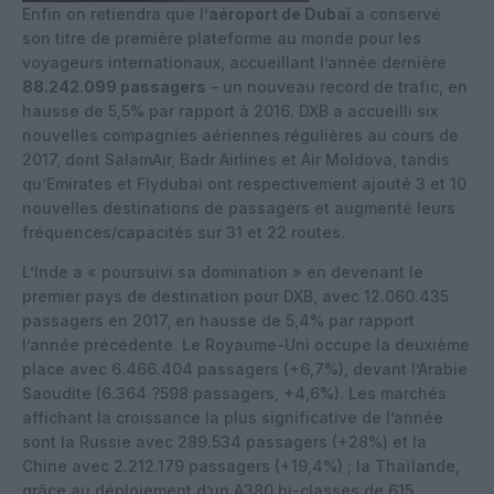
Enfin on retiendra que l’
aéroport de Dubaï
a conservé
son titre de première plateforme au monde pour les
voyageurs internationaux, accueillant l’année dernière
88.242.099 passagers
– un nouveau record de trafic, en
hausse de 5,5% par rapport à 2016. DXB a accueilli six
nouvelles compagnies aériennes régulières au cours de
2017, dont SalamAir, Badr Airlines et Air Moldova, tandis
qu’Emirates et Flydubai ont respectivement ajouté 3 et 10
nouvelles destinations de passagers et augmenté leurs
fréquences/capacités sur 31 et 22 routes.
L’Inde a « poursuivi sa domination » en devenant le
premier pays de destination pour DXB, avec 12.060.435
passagers en 2017, en hausse de 5,4% par rapport
l’année précédente. Le Royaume-Uni occupe la deuxième
place avec 6.466.404 passagers (+6,7%), devant l’Arabie
Saoudite (6.364 ?598 passagers, +4,6%). Les marchés
affichant la croissance la plus significative de l’année
sont la Russie avec 289.534 passagers (+28%) et la
Chine avec 2.212.179 passagers (+19,4%) ; la Thaïlande,
grâce au déploiement d’un A380 bi-classes de 615