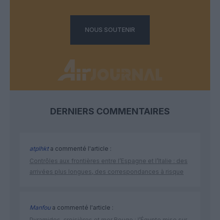
NOUS SOUTENIR
DERNIERS COMMENTAIRES
atplhkt
a commenté l'article :
Contrôles aux frontières entre l’Espagne et l’Italie : des
arrivées plus longues, des correspondances à risque
Manfou
a commenté l'article :
Pyramides, croisières et mer Rouge : l’Égypte mise sur