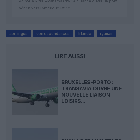
Pointe‑à‑Pitre – Panama City : Air France ouvre un pont
aérien vers l’Amérique latine
aer lingus
correspondances
Irlande
ryanair
LIRE AUSSI
BRUXELLES–PORTO :
TRANSAVIA OUVRE UNE
NOUVELLE LIAISON
LOISIRS...