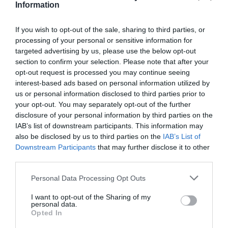
RÉPONDRE
Information
If you wish to opt-out of the sale, sharing to third parties, or
processing of your personal or sensitive information for
targeted advertising by us, please use the below opt-out
Perplexe
a commenté :
5 mars 2018 - 11 h 08 min
section to confirm your selection. Please note that after your
Le partage de pilote est il cité dans l’accord ?
opt-out request is processed you may continue seeing
interest-based ads based on personal information utilized by
RÉPONDRE
us or personal information disclosed to third parties prior to
your opt-out. You may separately opt-out of the further
disclosure of your personal information by third parties on the
LAISSER UN COMMENTAIRE
IAB’s list of downstream participants. This information may
also be disclosed by us to third parties on the
IAB’s List of
Downstream Participants
that may further disclose it to other
third parties.
FAIRE UN DON
Personal Data Processing Opt Outs
Appel aux lecteurs !
I want to opt-out of the Sharing of my
personal data.
Soutenez Air Journal participez
à son
Opted In
développement !