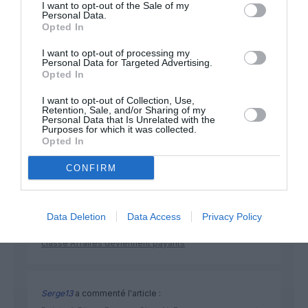
I want to opt-out of the Sale of my
Personal Data.
Opted In
NOUS SOUTENIR
I want to opt-out of processing my
Personal Data for Targeted Advertising.
Opted In
I want to opt-out of Collection, Use,
Retention, Sale, and/or Sharing of my
Personal Data that Is Unrelated with the
Purposes for which it was collected.
Opted In
DERNIERS COMMENTAIRES
CONFIRM
Nico
a commenté l'article :
Data Deletion
Data Access
Privacy Policy
A380 de Lufthansa : les « vrais » sièges hublot en
classe Affaires deviennent payants
Serge13
a commenté l'article :