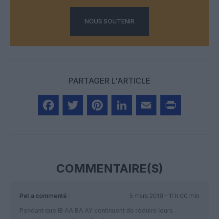
NOUS SOUTENIR
PARTAGER L'ARTICLE
Facebook
Twitter
Pinterest
LinkedIn
Email
Print
COMMENTAIRE(S)
Pet
a commenté :
5 mars 2018 - 11 h 00 min
Pendant que IB AA BA AY continuent de réduire leurs