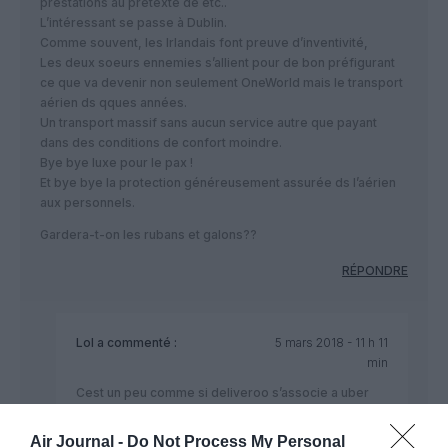
prestations au prétexte de etc..
L’intéressant se passe à Dublin.
Comme souvent, les Irlandais font preuve d’inventivité,
Les deux soeurs ennemies s’allient pour de bon préfigurant
ce que va devenir non seulement OneWorld mais le transport
aérien ds qques années.
Un transport massif sans aucun service autre que payant
dans des conditions de confort moindre.
Bye bye luxe pour le pax !
Et bye bye la protection généreusement assurée ds l’aérien
aux personnels.
Gardera-t-on les rubans et galons??
RÉPONDRE
Lol
a commenté :
5 mars 2018 - 11 h 11
min
Cest un peu comme si deliveroo s’associe a uber
pour desservir aldi et lidl. Cest brau la modernite.
Air Journal -
Do Not Process My Personal