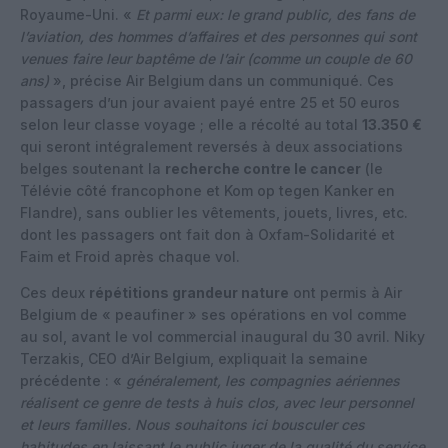
Royaume-Uni. «
Et parmi eux: le grand public, des fans de
l’aviation, des hommes d’affaires et des personnes qui sont
venues faire leur baptême de l’air (comme un couple de 60
ans)
», précise Air Belgium dans un communiqué. Ces
passagers d’un jour avaient payé entre 25 et 50 euros
selon leur classe voyage ; elle a récolté au total
13.350 €
qui seront intégralement reversés à deux associations
belges soutenant la
recherche contre le cancer
(le
Télévie côté francophone et Kom op tegen Kanker en
Flandre), sans oublier les vêtements, jouets, livres, etc.
dont les passagers ont fait don à Oxfam-Solidarité et
Faim et Froid après chaque vol.
Ces deux
répétitions grandeur nature
ont permis à Air
Belgium de « peaufiner » ses opérations en vol comme
au sol, avant le vol commercial inaugural du 30 avril. Niky
Terzakis, CEO d’Air Belgium, expliquait la semaine
précédente : «
généralement, les compagnies aériennes
réalisent ce genre de tests à huis clos, avec leur personnel
et leurs familles. Nous souhaitons ici bousculer ces
habitudes en laissant le public juger de la qualité du service