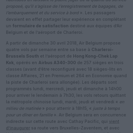
proposé, qu’il s’agisse de l’enregistrement de bagages, de
l’embarquement et du service à bord
». Les passagers
devaient en effet partager leur expérience en complétant
un
formulaire de satisfaction
destiné aux équipes d’Air
Belgium et de l’aéroport de Charleroi.
A partir de dimanche 30 avril 2018, Air Belgium propose
quatre vols par semaine entre sa base à
Charleroi-
Brussels South
et l’aéroport de
Hong Kong-Chek Lap
Kok
, opérés en
Airbus A340-300
de 257 sièges en trois
classes (avant d’être reconfiguré avec 18 sièges-lits en
classe Affaires, 21 en Premium et 264 en Economie quand
la piste de Charleroi sera allongée). Les départs sont
programmés lundi, mercredi, jeudi et dimanche à 14h00
pour arriver le lendemain à 7h30, les vols retours quittant
la métropole chinoise lundi, mardi, jeudi et vendredi «
en
milieu de matinée
» pour atterrir à 18h15, «
juste à temps
pour un dîner en famille
». Air Belgium sera en concurrence
indirecte sur cette route avec Cathay Pacific, qui
vient
d’inaugurer
sa route vers Bruxelles-Zaventem, et avec