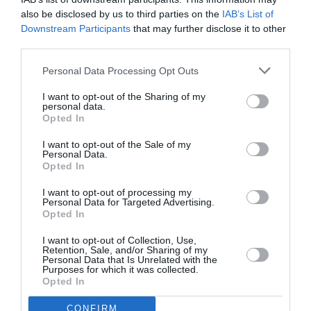
Bref: s’il faut soutenir publiquement l’initiative, il est
also be disclosed by us to third parties on the
IAB’s List of
urgent d’attendre et voir venir avant d’aller plus loin
Downstream Participants
that may further disclose it to other
third parties.
RÉPONDRE
Personal Data Processing Opt Outs
I want to opt-out of the Sharing of my
H30
a commenté :
23 avril 2018 - 17 h
personal data.
45 min
Opted In
Effectivement j’ai du mal a voir l’optimisme
I want to opt-out of the Sale of my
sur la pérennisation de cette compagnie
Personal Data.
étant donné que les installations a CRL ne
Opted In
permettent pas un décollage a pleine
charge, que cet aéroport est un peu
I want to opt-out of processing my
Personal Data for Targeted Advertising.
“paumé” (peut être profitable pour les
Opted In
gens habitant la grande région mais pas
vraiment pour les touristes ou les hommes
I want to opt-out of Collection, Use,
d’affaires souhaitant se rendre
Retention, Sale, and/or Sharing of my
Personal Data that Is Unrelated with the
directement a Brussels). Sans oublier que
Purposes for which it was collected.
les réservations ont étés ouvertes très
Opted In
peu de temps avant les vols a venir, qu’il y
a eu des gaffes sur leur site internet, que
CONFIRM