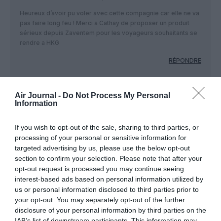
Heureux d’avoir pu voler avec cette compagnie car elle ne va
pas faire long feu ! Merci a Cathay de proposer un produit
sérieux depuis Zaventem pour les voyageurs souhaitants se
rendre a HKG
RÉPONDRE
Air Journal -
Do Not Process My Personal
On comprend mieux...
a
23 avril 2018 - 15 h 24
Information
commenté :
min
Un feed-back tout frais qui effectivement ne porte
If you wish to opt-out of the sale, sharing to third parties, or
pas à l’optimisme sur la pérennisation de cette
processing of your personal or sensitive information for
compagnie…
targeted advertising by us, please use the below opt-out
On comprend mieux pourquoi l’aéroport de
section to confirm your selection. Please note that after your
Charleroi n’a pas prevu de dépenser des sous pour
opt-out request is processed you may continue seeing
le rallongement de la piste avant de nombreux
interest-based ads based on personal information utilized by
mois…ces travaux sont nécessaires pour permettre
us or personal information disclosed to third parties prior to
des longs vols à pleine charge avec ce es
your opt-out. You may separately opt-out of the further
avions….mais d’ici là, si la compagnie n’existait plus,
alors il n’y aurait plus de besoin de travaux….et
disclosure of your personal information by third parties on the
autant d’argent d’économiser…
IAB’s list of downstream participants. This information may