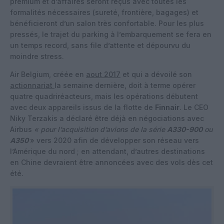
premium et d’affaires seront reçus avec toutes les
formalités nécessaires (sureté, frontière, bagages) et
bénéficieront d’un salon très confortable. Pour les plus
pressés, le trajet du parking à l’embarquement se fera en
un temps record, sans file d’attente et dépourvu du
moindre stress.
Air Belgium, créée en
aout 2017
et qui a dévoilé son
actionnariat
la semaine dernière, doit à terme opérer
quatre quadriréacteurs, mais les opérations débutent
avec deux appareils issus de la flotte de
Finnair
. Le CEO
Niky Terzakis a déclaré être déjà en négociations avec
Airbus
« pour l’acquisition d’avions de la série
A330-900
ou
A350
» vers 2020 afin de développer son réseau vers
l’Amérique du nord ; en attendant, d’autres destinations
en Chine devraient être annoncées avec des vols dès cet
été.