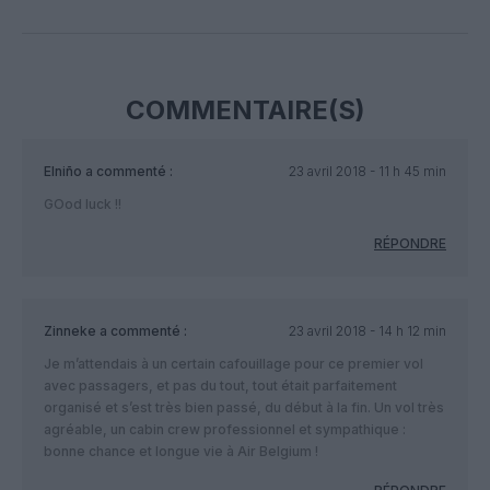
Facebook
Twitter
Pinterest
LinkedIn
Email
Print
COMMENTAIRE(S)
Elniño
a commenté :
23 avril 2018 - 11 h 45 min
GOod luck !!
RÉPONDRE
Zinneke
a commenté :
23 avril 2018 - 14 h 12 min
Je m’attendais à un certain cafouillage pour ce premier vol
avec passagers, et pas du tout, tout était parfaitement
organisé et s’est très bien passé, du début à la fin. Un vol très
agréable, un cabin crew professionnel et sympathique :
bonne chance et longue vie à Air Belgium !