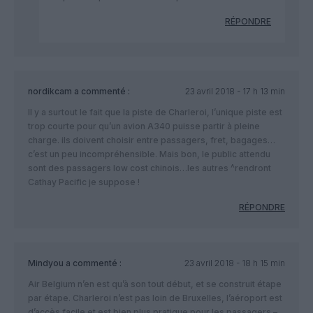
RÉPONDRE
nordikcam
a commenté :
23 avril 2018 - 17 h 13 min
Il y a surtout le fait que la piste de Charleroi, l’unique piste est
trop courte pour qu’un avion A340 puisse partir à pleine
charge. ils doivent choisir entre passagers, fret, bagages…
c’est un peu incompréhensible. Mais bon, le public attendu
sont des passagers low cost chinois…les autres ^rendront
Cathay Pacific je suppose !
RÉPONDRE
Mindyou
a commenté :
23 avril 2018 - 18 h 15 min
Air Belgium n’en est qu’à son tout début, et se construit étape
par étape. Charleroi n’est pas loin de Bruxelles, l’aéroport est
d’accès facile et est bien plus pratique pour les passagers –