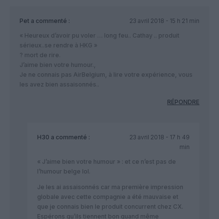
Pet
a commenté :
23 avril 2018 - 15 h 21 min
« Heureux d’avoir pu voler … long feu.. Cathay .. produit
sérieux..se rendre à HKG »
? mort de rire.
J’aime bien votre humour.,
Je ne connais pas AirBelgium, à lire votre expérience, vous
les avez bien assaisonnés..
RÉPONDRE
H30
a commenté :
23 avril 2018 - 17 h 49
min
« J’aime bien votre humour » : et ce n’est pas de
l’humour belge lol.
Je les ai assaisonnés car ma première impression
globale avec cette compagnie a été mauvaise et
que je connais bien le produit concurrent chez CX.
Espérons qu’ils tiennent bon quand même