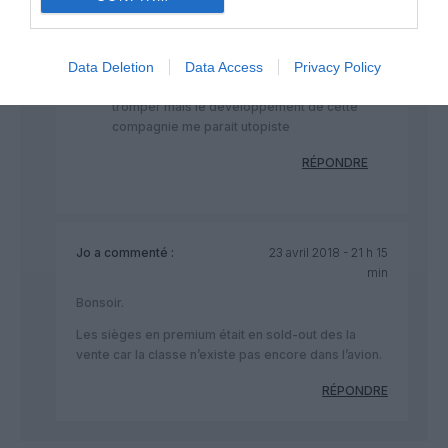
la compagnie ne propose pas de code
share pour aller plus loin que HKG ect. Et
en terme de tarif sur le mois a venir, les
Data Deletion
Data Access
Privacy Policy
prix pratiqués par Air Belgium sont parfois
supérieurs a ceux de CX. J’espère me
tromper mais le développement de cette
compagnie me parait utopiste
RÉPONDRE
Jo
a commenté :
23 avril 2018 - 21 h 15
min
Bonsoir.
Les sièges en premium était en sold-out des la
vente car la classe n’existe pas encore dans l’avion.
RÉPONDRE