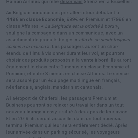
Hainan Airlines
qui relie
désormais
Shenzhen à Bruxelles.
Air Belgium annonce des prix aller-retour débutant à
449€ en classe Economie
, 999€ en Premium et 1799€ en
classe Affaires. «
La Belgitude est la priorité à bord
»,
souligne la compagnie dans un communiqué, avec un
assortiment de produits belges «
afin de se sentir toujours
comme à la maison
». Les passagers auront un choix
étendu de films à visionner durant leur vol, et pourront
choisir des produits proposés à la
vente à bord
. Ils auront
également le choix entre 2 menus en classe Economie et
Premium, et entre 3 menus en classe Affaires. Le service
sera assuré par un équipage multilingue en français,
néerlandais, anglais, mandarin et cantonais.
A l’aéroport de Charleroi, les passagers Premium et
Business pourront se relaxer ou travailler dans un tout
nouveau
lounge
« cosy » situé à deux pas de leur avion.
Et en 2019, ils seront accueillis dans un tout nouveau
terminal Premium qui leur sera entièrement dédié. Après
leur arrivée dans un parking sécurisé, les voyageurs