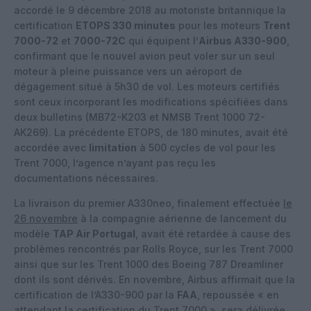
accordé le 9 décembre 2018 au motoriste britannique la
certification
ETOPS 330 minutes
pour les moteurs
Trent
7000-72
et
7000-72C
qui équipent l’
Airbus A330-900
,
confirmant que le nouvel avion peut voler sur un seul
moteur à pleine puissance vers un aéroport de
dégagement situé à 5h30 de vol. Les moteurs certifiés
sont ceux incorporant les modifications spécifiées dans
deux bulletins (MB72-K203 et NMSB Trent 1000 72-
AK269). La précédente ETOPS, de 180 minutes, avait été
accordée avec
limitation
à 500 cycles de vol pour les
Trent 7000, l’agence n’ayant pas reçu les
documentations nécessaires.
La livraison du premier A330neo, finalement effectuée
le
26 novembre
à la compagnie aérienne de lancement du
modèle
TAP Air Portugal
, avait été retardée à cause des
problèmes rencontrés par Rolls Royce, sur les Trent 7000
ainsi que sur les Trent 1000 des Boeing 787 Dreamliner
dont ils sont dérivés. En novembre, Airbus affirmait que la
certification de l’A330-900 par la
FAA
, repoussée « en
attendant la certification du Trent 7000 », sera délivrée