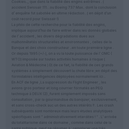
Cookies.., que dans la fiabilité des engins extrêmes . (
accident Swissair 111…ou Boeing 737 Max.. dont la conclusion
d’ enquête fut sabotée en ultime rédaction . ( en dépit d’un
coût record pour Swissair !)
La philo de cette recherche pour la fiabilité des engins,
implique aujourd’hui de faire entrer dans les donnés globales
de l’ accident , les divers dégradations dues aux
malhonnêtetés structurelles et environnantes , celles de la
Banque et des choix constructeur ..en toute première ligne .
Or depuis 1995 (+/-), on a vu la toute puissance de l’ OMC (
WTO) imposée sur toutes activités humaines à risque (
Aviation & Médecine ) Et de ce fait, la fiabilité de ces grands
systèmes a simplement découvert la chute libre ;en dépit des
formidables intelligences déployées normalement ici ..
En ACF de ligne ,La suppression du Flight Engineer , les
avions gros porteur et long courrier formatés en PEQ
technique à DEUX (2) ,furent simplement imposés sans
consultation , par la gourmandise du banquier, exclusivement,
et sans cross-check auc un des autres intérêts !! . Les crash
subséquents sont nombreux mais leurs études analytiques
spécifiques sont ” administrativement interdites ! ” . L’ arrivée
du totalitarisme dans ce domaine , comme dans celui de la
santé publique ,peut se résumer à : remplacer une très