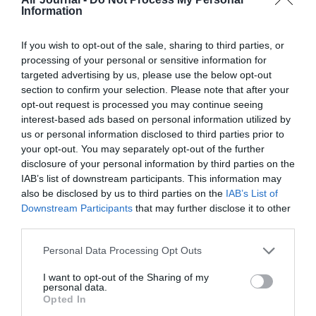
Information
If you wish to opt-out of the sale, sharing to third parties, or
processing of your personal or sensitive information for
B744
a commenté :
21 décembre 2018 - 13 h
targeted advertising by us, please use the below opt-out
25 min
section to confirm your selection. Please note that after your
opt-out request is processed you may continue seeing
Bien…je souhaite bon courage aux collègues qui feront 5h30
interest-based ads based on personal information utilized by
en monomoteur de nuit sur l’Atlantique ou le Pacifique…
us or personal information disclosed to third parties prior to
sachant qu’en aéronautique, tout finit par arriver.
(exemple panne à V1 à limitation piste, panne moteur sur
your opt-out. You may separately opt-out of the further
l’Atlantique de nuit sur bi-moteur avec plus de 2h mono et
disclosure of your personal information by third parties on the
atterrissage aux Açores avec 20 kt de vent de travers, tout
IAB’s list of downstream participants. This information may
ça avec des occurrences déclarées comme hautement
also be disclosed by us to third parties on the
IAB’s List of
improbables est arrivé).
Downstream Participants
that may further disclose it to other
third parties.
RÉPONDRE
Personal Data Processing Opt Outs
I want to opt-out of the Sharing of my
GVA1112
a commenté :
23 décembre 2018 - 11 h
personal data.
Opted In
49 min