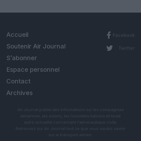
Accueil
Facebook
Soutenir Air Journal
Twitter
S’abonner
Espace personnel
Contact
Archives
Air Journal publie des informations sur les compagnies
aériennes, les avions, les nouvelles liaisons et toute
autre actualité concernant l’aéronautique civile.
Retrouvez sur Air Journal tout ce que vous voulez savoir
sur le transport aérien.