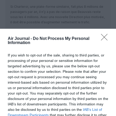
Si Charleroi, une plate-forme similaire, fait plus 8 millions de
passagers par an, il n’y a pas de raison que Beauvais reste
sous les 4 millions. Avec une nouvelle Direction plus motivée,
il doit être possible d’augmenter nettement le trafic.
RÉPONDRE
Air Journal -
Do Not Process My Personal
Information
yoann
a commenté :
16 janvier 2019 - 11 h
If you wish to opt-out of the sale, sharing to third parties, or
03 min
processing of your personal or sensitive information for
Charleroi est une des plus grandes bases de FR,
targeted advertising by us, please use the below opt-out
BVA n’est la base d’aucune compagnie…
section to confirm your selection. Please note that after your
opt-out request is processed you may continue seeing
RÉPONDRE
interest-based ads based on personal information utilized by
us or personal information disclosed to third parties prior to
your opt-out. You may separately opt-out of the further
Didier GRIMAULT
a commenté
30 septembre 2020 -
disclosure of your personal information by third parties on the
:
11 h 34 min
IAB’s list of downstream participants. This information may
Et que fait on du dérèglement climatique ?
also be disclosed by us to third parties on the
IAB’s List of
Downstream Participants
that may further disclose it to other