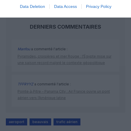
Data Deletion
Data Access
Privacy Policy
DERNIERS COMMENTAIRES
Manfou
a commenté l'article :
Pyramides, croisières et mer Rouge : l’Égypte mise sur
une saison record malgré le contexte géopolitique
TFFRYYZ
a commenté l'article :
Pointe‑à‑Pitre – Panama City : Air France ouvre un pont
aérien vers l’Amérique latine
aeroport
beauvais
trafic aérien