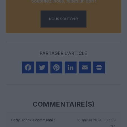
Soutenez-nous, faites un don !
NOUS SOUTENIR
PARTAGER L'ARTICLE
Facebook
Twitter
Pinterest
LinkedIn
Email
Print
COMMENTAIRE(S)
Eddy,Donck
a commenté :
16 janvier 2019 - 10 h 39
min