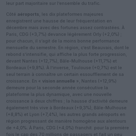
leur part majoritaire sur l’ensemble du trafic.
Côté
aéroports
, les dix plateformes majeures
enregistrent une hausse de leur fréquentation en
décembre mais avec des fortunes assez contrastées. À
Paris, CDG (+3,7%) devance légèrement Orly (+2,0%) ;
pour chacun, il s’agit de la moins bonne performance
mensuelle du semestre. En région, c’est Beauvais, dont le
rebond s’intensifie, qui affiche la plus forte progression,
devant Nantes (+12,7%), Bâle-Mulhouse (+11,7%) et
Bordeaux (+9,8%). À l’inverse, Toulouse (+0,7%) est le
seul terrain à connaître un certain essoufflement de sa
croissance. En «
vision annuelle
», Nantes (+12,9%)
demeure pour la seconde année consécutive la
plateforme la plus dynamique, avec une nouvelle
croissance à deux chiffres ; la hausse d’activité demeure
également très vive à Bordeaux (+9,3%), Bâle-Mulhouse
(+8,8%) et Lyon (+7,4%), les autres grands aéroports en
région progressant de manière homogène aux alentours
de +4,0%. À Paris, CDG (+4,0%) franchit pour la première
fois le cap des 70 millions de passagers et fait un peu