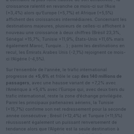
croissance ralentit en revanche ce mois-ci sur l’Asie
(+3,4%) alors qu’Europe (+5,7%) et Afrique (+5,5%)
affichent des croissances intermédiaires. Concernant les
destinations majeures, plusieurs de celles-ci affichent à
nouveau une croissance à deux chiffres (Brésil 23,3%,
Sénégal +15,7%, Tunisie +11,9%, États-Unis +11,6% mais
également Maroc, Turquie… ) ; parmi les destinations en
recul, les Émirats Arabes Unis (-2,1%) rejoignent ce mois-
ci l’Algérie (-4,5%).
Sur l’ensemble de l’année, le trafic international
progresse de
+5,6%
et frôle le cap
des 140 millions de
passagers
, avec une hausse variant de +7,2% avec
l’Amérique à +5,4% avec l’Europe qui, avec deux tiers du
trafic international, reste la zone d’échange privilégiée.
Parmi les principaux partenaires aériens, la Tunisie
(+15,7%) confirme son net redressement pour la seconde
année consécutive ; Brésil (+12,4%) et Turquie (+11,5%)
réussissent également un puissant renversement de
tendance alors que l’Algérie est la seule destination à