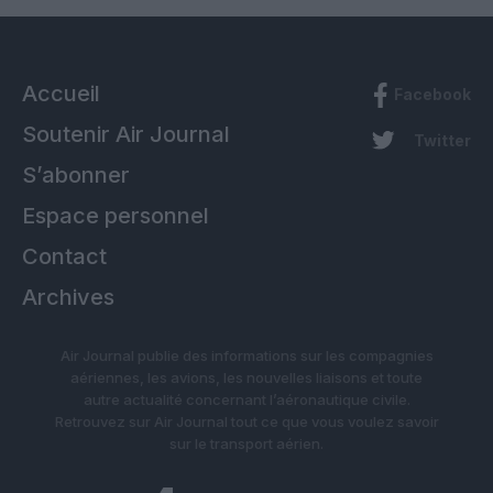
Accueil
Facebook
Soutenir Air Journal
Twitter
S’abonner
Espace personnel
Contact
Archives
Air Journal publie des informations sur les compagnies
aériennes, les avions, les nouvelles liaisons et toute
autre actualité concernant l’aéronautique civile.
Retrouvez sur Air Journal tout ce que vous voulez savoir
sur le transport aérien.