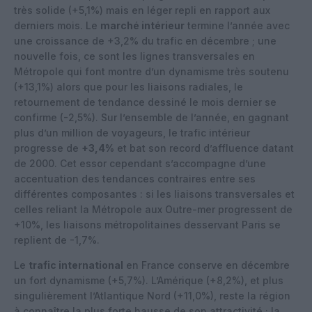
très solide (+5,1%) mais en léger repli en rapport aux
derniers mois. Le
marché intérieur
termine l’année avec
une croissance de +3,2% du trafic en décembre ; une
nouvelle fois, ce sont les lignes transversales en
Métropole qui font montre d’un dynamisme très soutenu
(+13,1%) alors que pour les liaisons radiales, le
retournement de tendance dessiné le mois dernier se
confirme (-2,5%). Sur l’ensemble de l’année, en gagnant
plus d’un million de voyageurs, le trafic intérieur
progresse de
+3,4%
et bat son record d’affluence datant
de 2000. Cet essor cependant s’accompagne d’une
accentuation des tendances contraires entre ses
différentes composantes : si les liaisons transversales et
celles reliant la Métropole aux Outre-mer progressent de
+10%, les liaisons métropolitaines desservant Paris se
replient de -1,7%.
Le
trafic international
en France conserve en décembre
un fort dynamisme (+5,7%). L’Amérique (+8,2%), et plus
singulièrement l’Atlantique Nord (+11,0%), reste la région
à connaître la plus forte hausse de son attractivité ; la