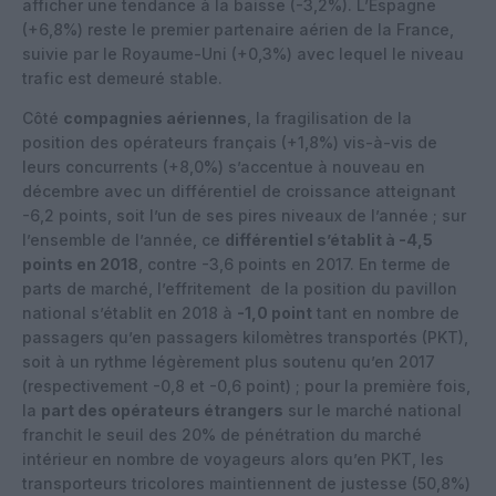
afficher une tendance à la baisse (-3,2%). L’Espagne
(+6,8%) reste le premier partenaire aérien de la France,
suivie par le Royaume-Uni (+0,3%) avec lequel le niveau
trafic est demeuré stable.
Côté
compagnies aériennes
, la fragilisation de la
position des opérateurs français (+1,8%) vis-à-vis de
leurs concurrents (+8,0%) s’accentue à nouveau en
décembre avec un différentiel de croissance atteignant
-6,2 points, soit l’un de ses pires niveaux de l’année ; sur
l’ensemble de l’année, ce
différentiel s’établit à -4,5
points en 2018
, contre -3,6 points en 2017. En terme de
parts de marché, l’effritement de la position du pavillon
national s’établit en 2018 à
-1,0 point
tant en nombre de
passagers qu’en passagers kilomètres transportés (PKT),
soit à un rythme légèrement plus soutenu qu’en 2017
(respectivement -0,8 et -0,6 point) ; pour la première fois,
la
part des opérateurs étrangers
sur le marché national
franchit le seuil des 20% de pénétration du marché
intérieur en nombre de voyageurs alors qu’en PKT, les
transporteurs tricolores maintiennent de justesse (50,8%)