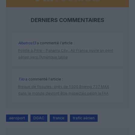
DERNIERS COMMENTAIRES
Albatros13
a commenté l'article :
Pointe‑à‑Pitre – Panama City : Air France ouvre un pont
aérien vers l’Amérique latine
Tilo
a commenté l'article :
Risque de fissures : près de 1 500 Boeing 737 MAX
dans le monde devront être inspectés selon la FAA
aeroport
DGAC
france
trafic aérien