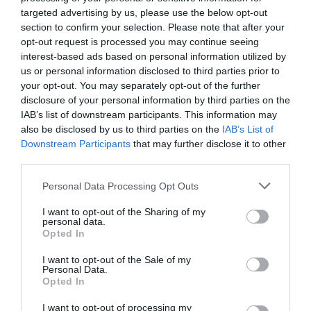
targeted advertising by us, please use the below opt-out
section to confirm your selection. Please note that after your
Vous avez apprécié l’article ?
opt-out request is processed you may continue seeing
Soutenez-nous, faites un don !
interest-based ads based on personal information utilized by
us or personal information disclosed to third parties prior to
your opt-out. You may separately opt-out of the further
NOUS SOUTENIR
disclosure of your personal information by third parties on the
IAB’s list of downstream participants. This information may
also be disclosed by us to third parties on the
IAB’s List of
Downstream Participants
that may further disclose it to other
third parties.
PARTAGER L'ARTICLE
Personal Data Processing Opt Outs
I want to opt-out of the Sharing of my
personal data.
Opted In
Facebook
Twitter
Pinterest
LinkedIn
Email
Print
I want to opt-out of the Sale of my
Personal Data.
Opted In
COMMENTAIRE(S)
I want to opt-out of processing my