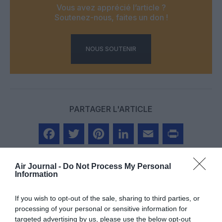
Vous avez apprécié l’article ?
Soutenez-nous, faites un don !
NOUS SOUTENIR
PARTAGER L'ARTICLE
Facebook
Twitter
Pinterest
LinkedIn
Email
Print
Air Journal -
Do Not Process My Personal
Information
COMMENTAIRE(S)
If you wish to opt-out of the sale, sharing to third parties, or
processing of your personal or sensitive information for
targeted advertising by us, please use the below opt-out