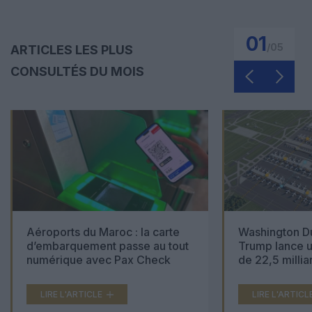
01
/
05
ARTICLES LES PLUS
CONSULTÉS DU MOIS
Aéroports du Maroc : la carte
Washington Du
d’embarquement passe au tout
Trump lance u
numérique avec Pax Check
de 22,5 millia
LIRE L'ARTICLE
LIRE L'ARTICL