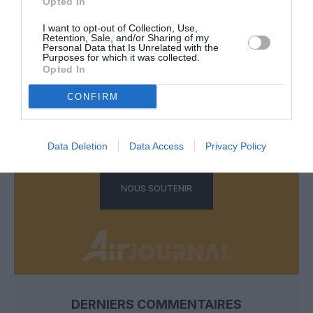
Opted In
LAISSER UN COMMENTAIRE
I want to opt-out of Collection, Use,
Retention, Sale, and/or Sharing of my
Personal Data that Is Unrelated with the
Purposes for which it was collected.
FAIRE UN DON
Opted In
CONFIRM
Appel aux lecteurs !
Soutenez Air Journal participez
à son
développement !
Data Deletion
Data Access
Privacy Policy
NOUS SOUTENIR
DERNIERS COMMENTAIRES