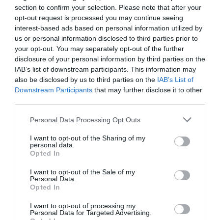
Pierre
a commenté :
24 janvier 2019 - 13 h 20
section to confirm your selection. Please note that after your
min
opt-out request is processed you may continue seeing
interest-based ads based on personal information utilized by
Transcontinental…..en A321…..bon courage pour minimum de
confort attendu par les passagers !
us or personal information disclosed to third parties prior to
Faudra bientot les choisir en fonction de la longueur des
your opt-out. You may separately opt-out of the further
jambes …..!
disclosure of your personal information by third parties on the
IAB’s list of downstream participants. This information may
RÉPONDRE
also be disclosed by us to third parties on the
IAB’s List of
Downstream Participants
that may further disclose it to other
third parties.
A321LR
a commenté :
24 janvier 2019 - 15 h
Personal Data Processing Opt Outs
24 min
Cela dépend, sur certains monocouloirs vous avez
I want to opt-out of the Sharing of my
personal data.
plus d’espace et siège plus large en classe éco que
Opted In
sur un gros porteur !
I want to opt-out of the Sale of my
RÉPONDRE
Personal Data.
Opted In
I want to opt-out of processing my
Personal Data for Targeted Advertising.