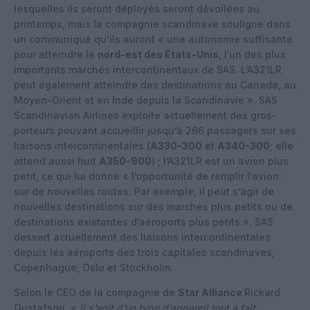
lesquelles ils seront déployés seront dévoilées au
printemps, mais la compagnie scandinave souligne dans
un communiqué qu’ils auront « une autonomie suffisante
pour atteindre le
nord-est des États-Unis
, l’un des plus
importants marchés intercontinentaux de SAS. L’A321LR
peut également atteindre des destinations au Canada, au
Moyen-Orient et en Inde depuis la Scandinavie ». SAS
Scandinavian Airlines exploite actuellement des gros-
porteurs pouvant accueillir jusqu’à 266 passagers sur ses
liaisons intercontinentales (
A330-300
et
A340-300
; elle
attend aussi huit
A350-900
) ; l’A321LR est un avion plus
petit, ce qui lui donne « l’opportunité de remplir l’avion
sur de nouvelles routes. Par exemple, il peut s’agir de
nouvelles destinations sur des marchés plus petits ou de
destinations existantes d’aéroports plus petits ». SAS
dessert actuellement des liaisons intercontinentales
depuis les aéroports des trois capitales scandinaves,
Copenhague, Oslo et Stockholm.
Selon le CEO de la compagnie de
Star Alliance
Rickard
Gustafson, «
il s’agit d’un type d’appareil tout à fait