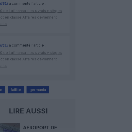
GE13
a commenté l'article :
 de Lufthansa : les « vrais » sièges
lot en classe Affaires deviennent
ants
GE13
a commenté l'article :
 de Lufthansa : les « vrais » sièges
lot en classe Affaires deviennent
ants
ne
faillite
germania
LIRE AUSSI
AÉROPORT DE