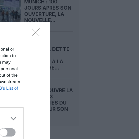
MUNICH : 100
JOURS APRÈS SON
OUVERTURE, LA
NOUVELLE...
CRISE DES
MOTEURS, DETTE
sonal or
ÉLEVÉE :
ection to
AIRBALTIC À LA
ou may
RECHERCHE...
 personal
out of the
 downstream
B’s List of
CONDOR OUVRE LA
PORTE AUX
COMPAGNIES DU
GOLFE POUR SON
FUTUR...