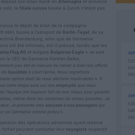
 déposé son bilan mardi en
Allemagne
et annoncé
 vols, la
filiale suisse
basée à Zurich n’étant pas
nonce le dépôt de bilan de la compagnie
t mbH, basée à l’aéroport de
Berlin-Tegel
, de sa
echnik Brandenburg, ainsi que de Germania
a ont été informés, est-il précisé, tandis que les
nia Flug AG
et bulgare
Bulgarian Eagle
«
ne sont
SER
lon le CEO de Germania Karsten Balke,
Poin
lement pas été en mesure de mener à bien nos efforts
ouvr
n de
liquidités
à court terme. Nous regrettons
lati
eule option était de nous déclarer insolvables
». Il
que cette étape aura sur nos
employés
que nous
e l’équipe ont toujours fait de leur mieux pour garantir
SER
stables, même dans les semaines de stress passées. Je
A380
 cœur. Je présente mes
excuses à nos passagers
qui
hub
eur vol Germania comme prévu
».
pay
pension des opérations aériennes ayant réservé
 forfait peuvent contacter leur
voyagiste
respectif