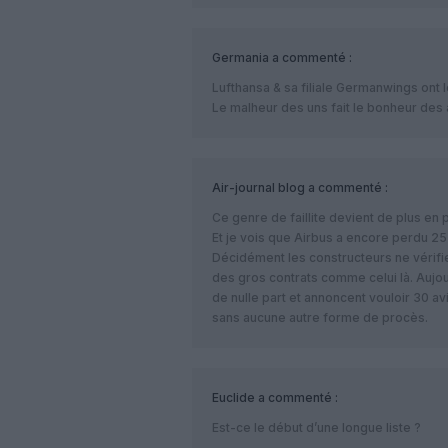
Germania
a commenté :
Lufthansa & sa filiale Germanwings ont 
Le malheur des uns fait le bonheur des
Air-journal blog
a commenté :
Ce genre de faillite devient de plus en 
Et je vois que Airbus a encore perdu 25
Décidément les constructeurs ne vérifien
des gros contrats comme celui là. Aujo
de nulle part et annoncent vouloir 30 
sans aucune autre forme de procès.
Euclide
a commenté :
Est-ce le début d’une longue liste ?