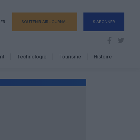
TER
SOUTENIR AIR JOURNAL
S'ABONNER
nt
Technologie
Tourisme
Histoire
Pratique
Hôtellerie
Voyages d’affaires