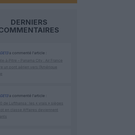
DERNIERS
COMMENTAIRES
GE13
a commenté l'article :
te‑à‑Pitre – Panama City : Air France
e un pont aérien vers l’Amérique
ne
GE13
a commenté l'article :
 de Lufthansa : les « vrais » sièges
lot en classe Affaires deviennent
ants