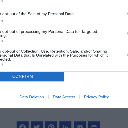
In
o opt-out of the Sale of my Personal Data.
In
to opt-out of processing my Personal Data for Targeted
ing.
In
o opt-out of Collection, Use, Retention, Sale, and/or Sharing
ersonal Data that Is Unrelated with the Purposes for which it
z apprécié l’article ?
lected.
In
-nous, faites un don !
CONFIRM
OUS SOUTENIR
Data Deletion
Data Access
Privacy Policy