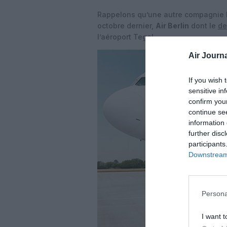
Rappelons qu’une autre compagnie ba
octobre dernier,
Air Berlin
dont le
de
l’aéroport Tegel.
Air Journa
If you wish 
sensitive in
confirm you
continue se
information 
further disc
participants
Downstream 
Persona
I want t