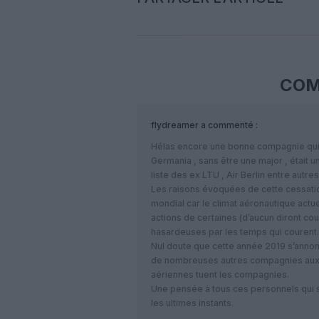
COM
flydreamer
a commenté :
Hélas encore une bonne compagnie qui 
Germania , sans être une major , était u
liste des ex LTU , Air Berlin entre autres
Les raisons évoquées de cette cessation
mondial car le climat aéronautique actue
actions de certaines (d’aucun diront cour
hasardeuses par les temps qui courent.
Nul doute que cette année 2019 s’anno
de nombreuses autres compagnies aux 
aériennes tuent les compagnies.
Une pensée à tous ces personnels qui 
les ultimes instants.