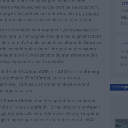
stitution. Pour les passagers ayant réservé
SER
xiste malheureusement aucun droit de substitution
»,
A380
a page d’accueil de son site web. Ses
trois routes
hub
n particulier plus accessibles à la réservation.
pay
rme
de Germania sont apparus «
principalement en
 explique la compagnie, tels que les augmentations
é dernier et l’affaiblissement simultané de
l’euro
par
SER
ards considérables dans l’intégration des
avions
A380
alement élevé d’événements de
maintenance
des
hub
deaux importants
» sur la société.
pay
flotte de 19
Airbus A319
, six
A320
et cinq
Boeing
ée prochaine 25 A
320neo
), sur un réseau
erranée, l’Afrique du nord et le Moyen-Orient,
allemag
assagers par an.
 à
Zurich-Kloten
, dont les opérations continuent
lvi
en France
à partir du 12 mai prochain
et
Agadir
e
cet été
des vols vers Dubrovnik, Oujda, Tanger et
agle
n’opère que dans le cadre de contrats ACMI,