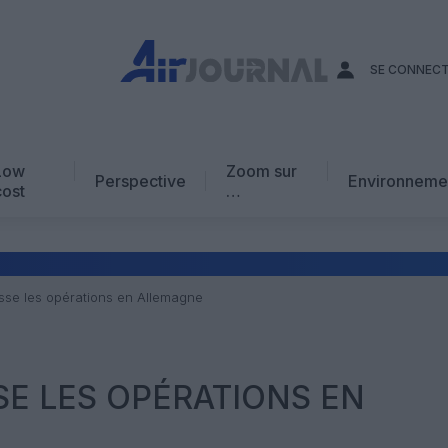
SE CONNEC
Low
Zoom sur
Perspective
Environneme
cost
…
Edito
En chiffres
Avis d’expert
se les opérations en Allemagne
AJ Académie
Vidéo
E LES OPÉRATIONS EN