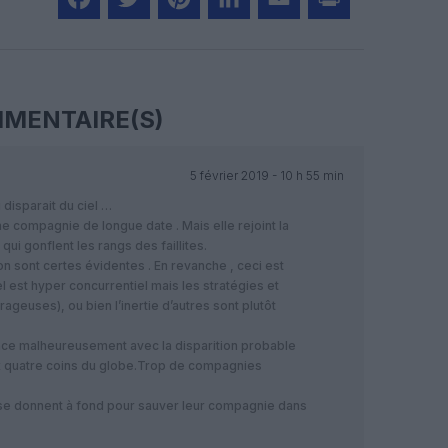
Facebook
Twitter
Pinterest
LinkedIn
Email
Print
MENTAIRE(S)
5 février 2019 - 10 h 55 min
disparait du ciel …
ne compagnie de longue date . Mais elle rejoint la
 qui gonflent les rangs des faillites.
 sont certes évidentes . En revanche , ceci est
l est hyper concurrentiel mais les stratégies et
ageuses), ou bien l’inertie d’autres sont plutôt
nce malheureusement avec la disparition probable
quatre coins du globe.Trop de compagnies
se donnent à fond pour sauver leur compagnie dans