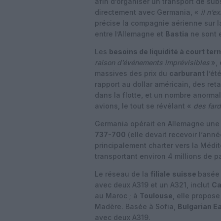
afin d’organiser un transport de sub
directement avec Germania, «
il n’e
précise la compagnie aérienne sur l
entre l’Allemagne et
Bastia
ne sont e
Les
besoins de liquidité à court te
raison d’événements imprévisibles
»,
massives des prix du
carburant
l’ét
rapport au dollar américain, des ret
dans la flotte, et un nombre anorm
avions, le tout se révélant «
des far
Germania opérait en Allemagne une 
737-700
(elle devait recevoir l’ann
principalement charter vers la Médit
transportant environ 4 millions de p
Le réseau de la
filiale
suisse
basée
avec deux A319 et un A321, inclut
Ca
au Maroc ; à
Toulouse
, elle propos
Madère. Basée à Sofia,
Bulgarian E
avec deux A319.