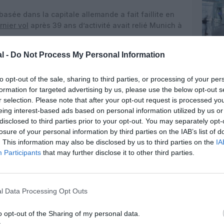
sée dans la capitale allemande a fait faillite en
rnier vol
après 39 ans d’activité avait relié Munich à
l -
Do Not Process My Personal Information
to opt-out of the sale, sharing to third parties, or processing of your per
formation for targeted advertising by us, please use the below opt-out s
r selection. Please note that after your opt-out request is processed y
eing interest-based ads based on personal information utilized by us or
disclosed to third parties prior to your opt-out. You may separately opt-
losure of your personal information by third parties on the IAB’s list of
. This information may also be disclosed by us to third parties on the
IA
Participants
that may further disclose it to other third parties.
l Data Processing Opt Outs
o opt-out of the Sharing of my personal data.