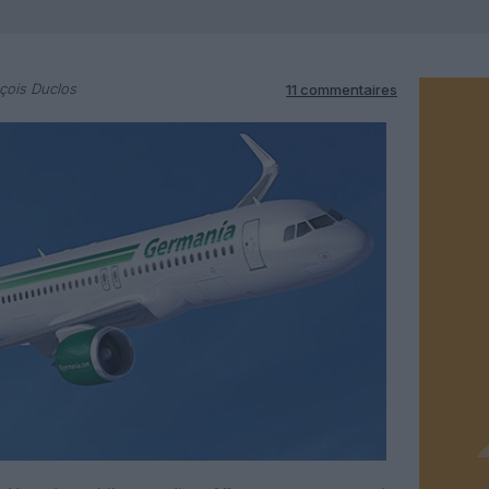
çois Duclos
11 commentaires