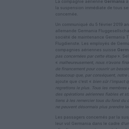
La compagnie aérienne
Germania
a
la suspension immédiate de tous ses
concernée.
Un communiqué du 5 février 2019 an
allemande Germania Fluggesellschaf
société de maintenance Germania T
Flugdienste. Les employés de Germani
compagnies aériennes suisse
Germa
pas concernées par cette étape
». Se
«
malheureusement, nous n’avons fina
de financement pour couvrir un besoi
beaucoup que, par conséquent, notre s
ajoute que c’est «
bien sûr l’impact 
regrettons le plus. Tous les membres d
des opérations aériennes fiables et 
tiens à les remercier tous du fond du
ne peuvent désormais plus prendre l
Les passagers concernés par la sus
leur vol Germania dans le cadre d’un