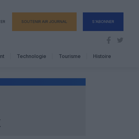
TER
SOUTENIR AIR JOURNAL
S'ABONNER
nt
Technologie
Tourisme
Histoire
Pratique
Hôtellerie
Voyages d’affaires
X