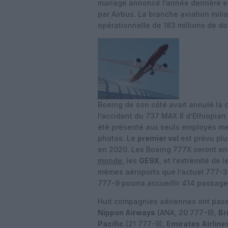
mariage annoncé l’année dernière e
par Airbus. La branche aviation mili
opérationnelle de 183 millions de dol
Boeing de son côté avait annulé la
l’accident du 737 MAX 8 d’Ethiopian A
été présenté aux seuls employés merc
photos. Le
premier vol
est prévu plu
en 2020. Les Boeing 777X seront en
monde
, les
GE9X
, et l’extrémité de 
mêmes aéroports que l’actuel 777-
777-9 pourra accueillir 414 passage
Huit compagnies aériennes ont pass
Nippon Airways
(ANA, 20 777-9),
Br
Pacific
(21 777-9),
Emirates Airline