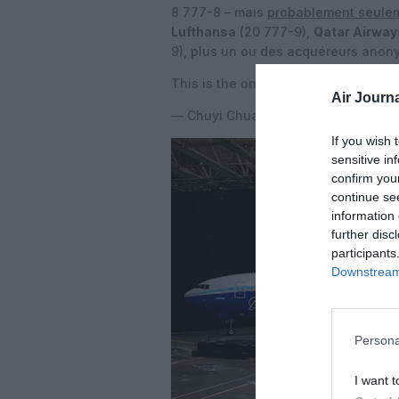
8 777-8 – mais
probablement seuleme
Lufthansa
(20 777-9),
Qatar Airway
9), plus un ou des acquéreurs anon
This is the only angle to show the 
Air Journa
— Chuyi Chuang (@marker7193)
Mar
If you wish 
sensitive in
confirm you
continue se
information 
further disc
participants
Downstream 
Persona
I want t