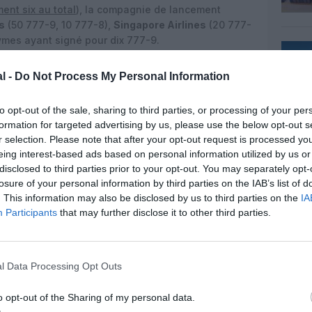
nt six au total
), la compagnie de lancement
s
(50 777-9, 10 777-8),
Singapore Airlines
(20 777-
ymes ayant signé pour dix 777-9.
777-9X
#777x
#Boeing
pic.twitter.com/yDARJsB7cP
l -
Do Not Process My Personal Information
ch 14, 2019
to opt-out of the sale, sharing to third parties, or processing of your per
formation for targeted advertising by us, please use the below opt-out s
r selection. Please note that after your opt-out request is processed y
eing interest-based ads based on personal information utilized by us or
disclosed to third parties prior to your opt-out. You may separately opt-
losure of your personal information by third parties on the IAB’s list of
. This information may also be disclosed by us to third parties on the
IA
Participants
that may further disclose it to other third parties.
l Data Processing Opt Outs
o opt-out of the Sharing of my personal data.