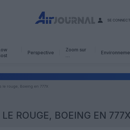
SE CONNEC
Low
Zoom sur
Perspective
Environneme
cost
…
Edito
En chiffres
Avis d’expert
 le rouge, Boeing en 777X
AJ Académie
Vidéo
LE ROUGE, BOEING EN 777