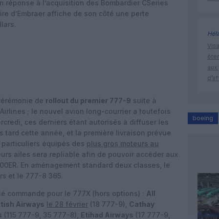
n réponse à l’acquisition des Bombardier CSeries
aire d’Embraer affiche de son côté une perte
lars.
Hél
Visa
éte
aux 
d’af
 cérémonie de
rollout du premier 777-9
suite à
irlines ; le nouvel avion long-courrier a toutefois
boeing
redi, ces derniers étant autorisés à diffuser les
s tard cette année, et la première livraison prévue
 particuliers équipés des
plus gros moteurs au
leurs ailes sera repliable afin de pouvoir accéder aux
300ER. En aménagement standard deux classes, le
rs et le 777-8 365.
é commande pour le 777X (hors options) :
All
itish Airways
le 28 février
(18 777-9),
Cathay
s
(115 777-9, 35 777-8),
Etihad Airways
(17 777-9,