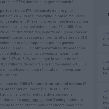
on premier
777X
dans la plus grande intimité.
perte nette de 178 millions de dollars
pour
llions en 2017 un résultat expliqué par la mauvaise
 dont seulement 91 exemplaires ont été livrés au lieu
merciaux livrés, prévisions entre 85 et 95). Ces
ié du chiffre d’affaires, la perte de 57,5 millions de
UFO
lement due au passage par profits et pertes de 61,3
Inso
 recherche et développement pour la gamme
nou
lentes que prévu. Le
chiffre d’affaires
d’Embraer en
ds de dollars, seuls les services affichant une
é de 18,7% à 15,1%, tandis que la valeur de son
SER
6,3 milliards de dollars à la fin décembre 2018. Le
Flyn
is un avertissement sur résultats en janvier, son
Méd
de l’année.
 du premier E195 d’
Ukraine International Airlines
(2
’
Amaszonas
en Bolivie (2 E190 et 2 E195
Yah
l au moment où la rentable division
avions
Le c
vendue à une
coentreprise
dont
Boeing
détiendra
rec
ités de la concurrence pouvant encore bloquer le
23 j