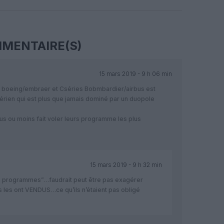
Facebook
Twitter
Pinterest
LinkedIn
Email
Print
MENTAIRE(S)
15 mars 2019 - 9 h 06 min
 boeing/embraer et Cséries Bobmbardier/airbus est
érien qui est plus que jamais dominé par un duopole
us ou moins fait voler leurs programme les plus
15 mars 2019 - 9 h 32 min
urs programmes”…faudrait peut être pas exagérer
s les ont VENDUS…ce qu’ils n’étaient pas obligé