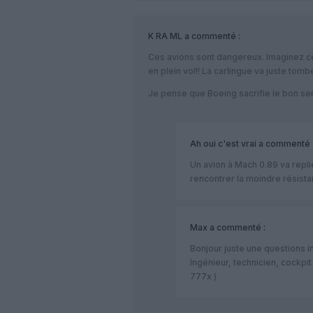
K RA ML
a commenté :
Ces avions sont dangereux. Imaginez ce 
en plein vol!! La carlingue va juste tom
Je pense que Boeing sacrifie le bon sens
Ah oui c'est vrai
a commenté 
Un avion à Mach 0.89 va replie
rencontrer la moindre résist
Max
a commenté :
Bonjour juste une questions in
Ingénieur, technicien, cockpit
777x )