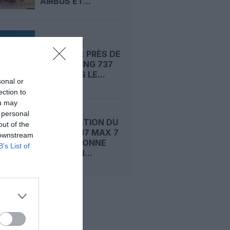
AIRBUS ET...
RISQUE DE
FISSURES : PRÈS DE
1 500 BOEING 737
MAX DANS LE...
sonal or
ection to
ou may
 personal
CERTIFICATION DU
out of the
BOEING 737 MAX 7
 downstream
: LA FAA DONNE
B’s List of
ENFIN SON...