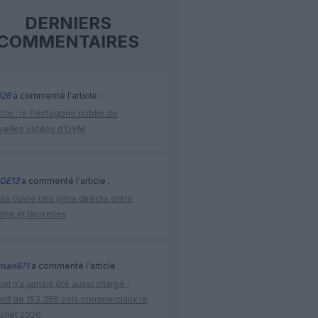
DERNIERS
COMMENTAIRES
26
a commenté l'article :
lite : le Pentagone publie de
velles vidéos d’OVNI
GE13
a commenté l'article :
as ouvre une ligne directe entre
ine et Bruxelles
man971
a commenté l'article :
iel n’a jamais été aussi chargé :
ord de 153 359 vols commerciaux le
uillet 2026