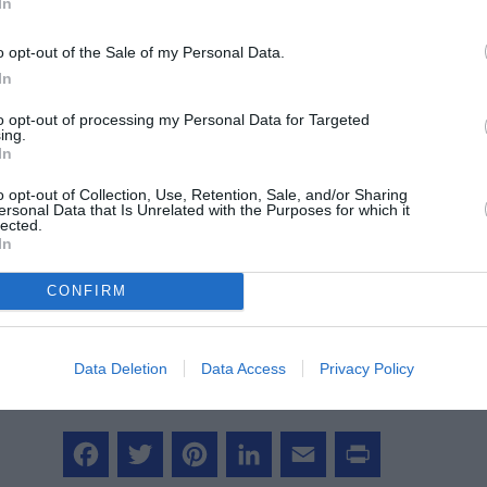
In
o opt-out of the Sale of my Personal Data.
In
to opt-out of processing my Personal Data for Targeted
ing.
In
z apprécié l’article ?
o opt-out of Collection, Use, Retention, Sale, and/or Sharing
ersonal Data that Is Unrelated with the Purposes for which it
-nous, faites un don !
lected.
In
CONFIRM
OUS SOUTENIR
Data Deletion
Data Access
Privacy Policy