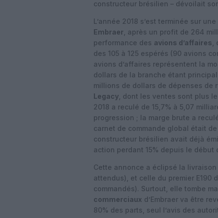
constructeur brésilien – dévoilait s
L’année 2018 s’est terminée sur une
Embraer
, après un profit de 264 mi
performance des
avions d’affaires
,
des 105 à 125 espérés (90 avions com
avions d’affaires représentent la moit
dollars de la branche étant principa
millions de dollars de dépenses de
Legacy
, dont les ventes sont plus 
2018 a reculé de 15,7% à 5,07 milliar
progression ; la marge brute a recul
carnet de commande global était de 1
constructeur brésilien avait déjà ém
action perdant 15% depuis le début 
Cette annonce a éclipsé la livraison
attendus), et celle du premier E190 d
commandés). Surtout, elle tombe ma
commerciaux
d’Embraer va être re
80% des parts, seul l’avis des autor