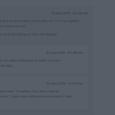
15 mars 2019 - 9 h 28 min
qu’il va se produire si les ailes du 777X se replient
ber comme un roc!
 et la sécurité pour faire de l’argent!
:
15 mars 2019 - 9 h 58 min
r ses ailes facilement en plein vol sans
ance déjà…
15 mars 2019 - 11 h 31 min
discrete ! Travaillez vous dans l aérien.
 crew ? Suite votre réflexions concernant ( ailes