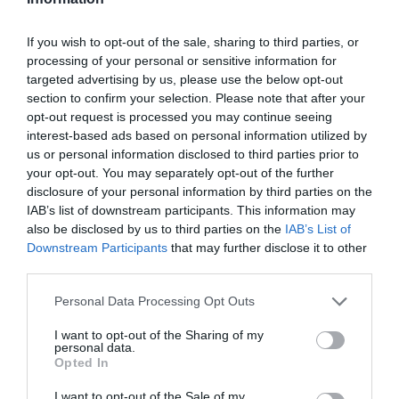
If you wish to opt-out of the sale, sharing to third parties, or
Toujours + de technologie...inutile?
17 mars 2019 - 11 h 07 min
processing of your personal or sensitive information for
a commenté :
targeted advertising by us, please use the below opt-out
“le voyageur ne perdra plus de temps à chercher une place
section to confirm your selection. Please note that after your
disponible ou à retrouver son véhicule”..
opt-out request is processed you may continue seeing
Langage de communiquant!
interest-based ads based on personal information utilized by
Pour résoudre ces deux ” problèmes ” des solutions
us or personal information disclosed to third parties prior to
alternatives simples , peu couteuses et efficaces existent
your opt-out. You may separately opt-out of the further
depuis des lustres…et fonctionnent très bien:
disclosure of your personal information by third parties on the
1) la ” recherche de place”: un simple disposition de lumière
IAB’s list of downstream participants. This information may
verte/rouge au dessus de chaque place de parking, visible
also be disclosed by us to third parties on the
IAB’s List of
de loin donc, actionnée par capteur de présence (lumière
Downstream Participants
that may further disclose it to other
rouge = place occupée)) ou d’absence ( lumière verte= place
third parties.
disponible)d’un véhicule sur la place. Surement moins
couteux de noter lors des tours de surveillance du parking
Personal Data Processing Opt Outs
les éventuelles ampoules à remplacer que d’entretenir et
réparer ce robot!
I want to opt-out of the Sharing of my
2) sur ” retrouver son véhicule”: un simple stylo et un papier
personal data.
Opted In
sur lequel on note le numéro de la place font très bien
l’affaire et assure le fameux “gain de temps”…Et si vous
I want to opt-out of the Sale of my
voulez faire plus chébran, rentrer le numéro de place dans