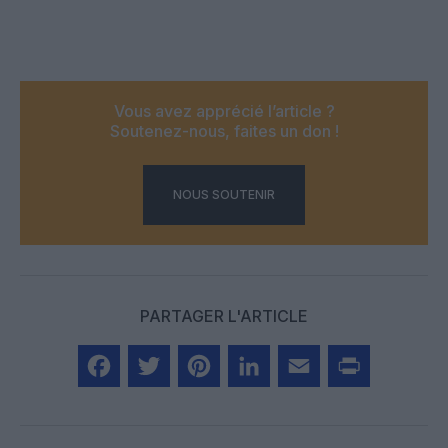
Vous avez apprécié l’article ?
Soutenez-nous, faites un don !
NOUS SOUTENIR
PARTAGER L'ARTICLE
Facebook
Twitter
Pinterest
LinkedIn
Email
Print