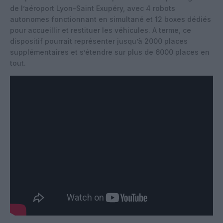
de l’aéroport Lyon-Saint Exupéry, avec 4 robots
autonomes fonctionnant en simultané et 12 boxes dédiés
pour accueillir et restituer les véhicules. A terme, ce
dispositif pourrait représenter jusqu’à 2000 places
supplémentaires et s’étendre sur plus de 6000 places en
tout.