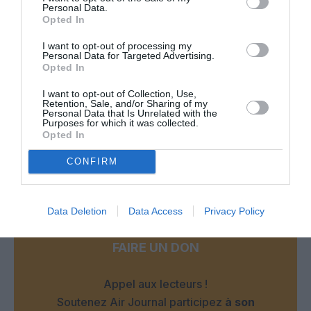
Personal Data.
votre portable ou iPad et le tour est joué…
Opted In
`Trump disait que les avions modernes sont trop farcis
I want to opt-out of processing my
d’informatique…
Personal Data for Targeted Advertising.
Bientôt il va pouvoir twitter sur les galères des parking..
Opted In
Mais les solutions simples, efficaces et éprouvées ont le
grand défaut de ne plus engendre de chiffre d’affaire, de
I want to opt-out of Collection, Use,
Retention, Sale, and/or Sharing of my
bénéfices….Délires de temps “modernes”.
Personal Data that Is Unrelated with the
Purposes for which it was collected.
RÉPONDRE
Opted In
CONFIRM
LAISSER UN COMMENTAIRE
Data Deletion
Data Access
Privacy Policy
FAIRE UN DON
Appel aux lecteurs !
Soutenez Air Journal participez
à son