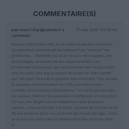
COMMENTAIRE(S)
jean-marc t-lfsp1@outlook.fr
a
17 mars 2019 - 9 h 16 min
commenté :
Bonjour, ben croyez-moi, je ne voudrais pas être à la place
du personnel administratif de l’aéroport car “bonjour” les
problèmes… J’entends par là les recours des usagers, les
accrochages, la recherche des responsabilités, les
problèmes d’assurance qui vont effectuer des recours dans
tous les sens sauf que la voiture devenant un “bien confié”
par l’aéroport devra être garantie mais comment ? Est-ce que
le système d’indemnisation de l’IDA (convention inter-
sociétés d’assurances) fonctionnera ? S’il ne fonctionne pas,
les recours mettront des plombes à s’effectuer et si la justice
s’y met, vos dégâts seront indemnisés dans plusieurs
années… Pour en revenir à la vidéo, ça reste de la vidéo et j’ai
du mal à penser qu’on va construire des beaux garages. Ceci,
je ne suis pas réfractaire à l’amélioration des services mais
là…