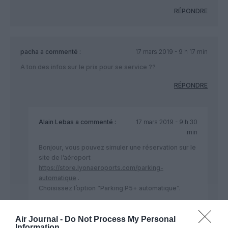
RÉPONDRE
pacha
a commenté :
17 mars 2019 - 9 h 17 min
A ton des infos sur le prix pour se service ??
RÉPONDRE
Alain Lebas
a commenté :
17 mars 2019 - 9 h 30
min
Bonjour, vous pouvez simuler une réservation sur le
site de l’aéroport
https://store.lyonaeroports.com/parking-
automatique
.
Choisissez l’option “Parking P5+ automatique”.
RÉPONDRE
Air Journal -
Do Not Process My Personal
Information