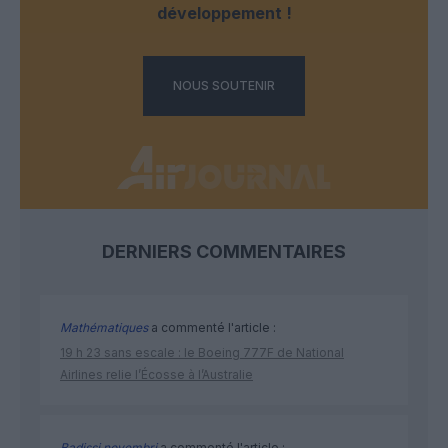
développement !
NOUS SOUTENIR
DERNIERS COMMENTAIRES
Mathématiques
a commenté l'article :
19 h 23 sans escale : le Boeing 777F de National
Airlines relie l’Écosse à l’Australie
Badissi novembri
a commenté l'article :