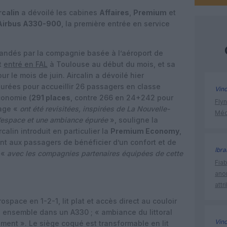
rcalin
a dévoilé les cabines
Affaires
,
Premium
et
Airbus A330-900
, la première entrée en service
ndés par la compagnie basée à l’aéroport de
t
entré en FAL
à Toulouse au début du mois, et sa
r le mois de juin. Aircalin a dévoilé hier
gurées pour accueillir 26 passagers en classe
Vin
conomie (
291 places
, contre 266 en 24+242 pour
Flyn
yage «
ont été revisitées, inspirées de La Nouvelle-
Méd
 l’espace et une ambiance épurée
», souligne la
lin introduit en particulier la
Premium Economy
,
t aux passagers de bénéficier d’un confort et de
Ibr
 «
avec les compagnies partenaires équipées de cette
Fia
ano
attr
space en 1-2-1, lit plat et accès direct au couloir
s ensemble dans un A330 ; « ambiance du littoral
Vin
ement ». Le siège coqué est transformable en lit