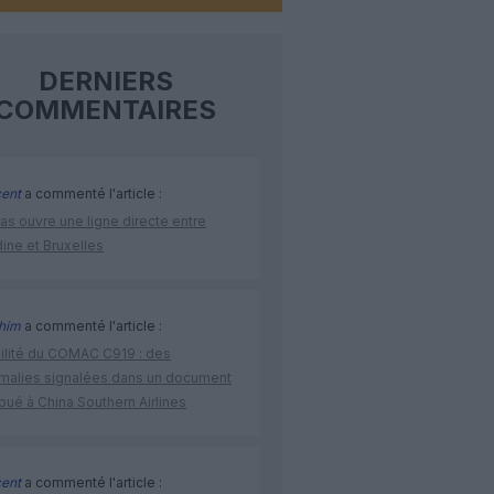
DERNIERS
COMMENTAIRES
cent
a commenté l'article :
as ouvre une ligne directe entre
ine et Bruxelles
ahim
a commenté l'article :
bilité du COMAC C919 : des
malies signalées dans un document
ibué à China Southern Airlines
cent
a commenté l'article :