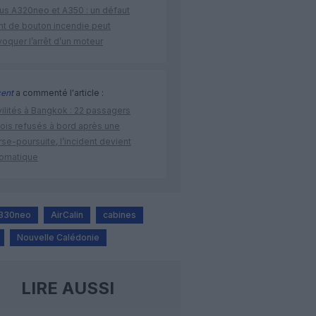
bus A320neo et A350 : un défaut
ent de bouton incendie peut
oquer l’arrêt d’un moteur
cent
a commenté l'article :
vilités à Bangkok : 22 passagers
nois refusés à bord après une
se-poursuite, l’incident devient
lomatique
A330neo
AirCalin
cabines
Nouvelle Calédonie
LIRE AUSSI