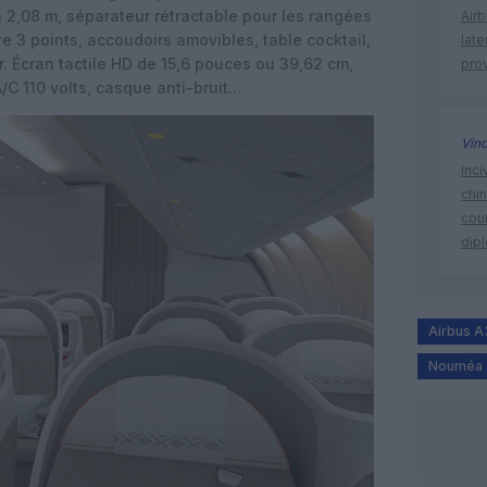
à 2,08 m, séparateur rétractable pour les rangées
Air
re 3 points, accoudoirs amovibles, table cocktail,
lat
. Écran tactile HD de 15,6 pouces ou 39,62 cm,
prov
A/C 110 volts, casque anti-bruit…
Vin
Inci
chi
cour
dip
Airbus 
Nouméa