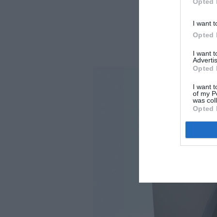
Opted 
I want t
Opted 
I want 
Advertis
Opted 
I want t
of my P
was col
Opted 