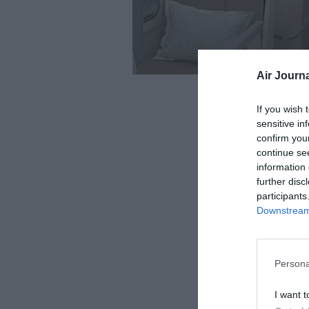
Air Journa
If you wish 
sensitive in
confirm you
continue se
information 
further disc
participants
Downstream 
Persona
I want t