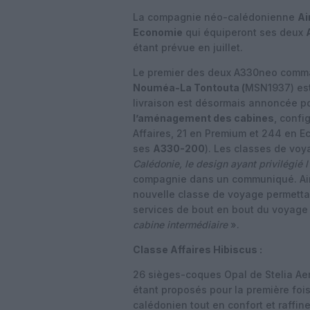
La compagnie néo-calédonienne
Ai
Economie
qui équiperont ses deux
étant prévue en juillet.
Le premier des deux A330neo comma
Nouméa-La Tontouta
(
MSN1937) es
livraison est désormais annoncée pou
l’aménagement des cabines
, confi
Affaires, 21 en Premium et 244 en E
ses
A330-200
). Les classes de vo
Calédonie, le design ayant privilégié
compagnie dans un communiqué. Airca
nouvelle classe de voyage permettan
services de bout en bout du voyage
cabine intermédiaire
».
Classe Affaires Hibiscus :
26 sièges-coques Opal de Stelia Aero
étant proposés pour la première foi
calédonien tout en confort et raffin