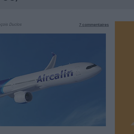
çois Duclos
7 commentaires