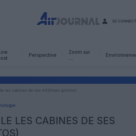
SE CONNEC
Low
Zoom sur
Perspective
Environneme
cost
…
Edito
En chiffres
Avis d’expert
oile les cabines de ses A330neo (photos)
AJ Académie
nologie
Vidéo
LE LES CABINES DE SES
TOS)