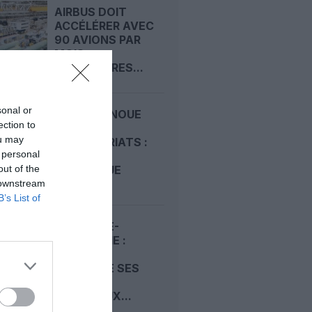
AIRBUS DOIT
ACCÉLÉRER AVEC
90 AVIONS PAR
MOIS
NÉCESSAIRES...
sonal or
AIRCALIN NOUE
ection to
DES
ou may
PARTENARIATS :
 personal
SUPPORT
out of the
TECHNIQUE
AVEC...
 downstream
B’s List of
NOUVELLE-
CALÉDONIE :
AIRCALIN
RENFORCE SES
VOLS
RÉGIONAUX...