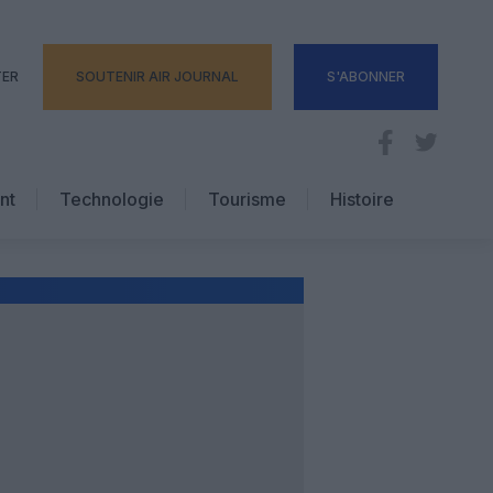
TER
SOUTENIR AIR JOURNAL
S'ABONNER
nt
Technologie
Tourisme
Histoire
Pratique
Hôtellerie
Voyages d’affaires