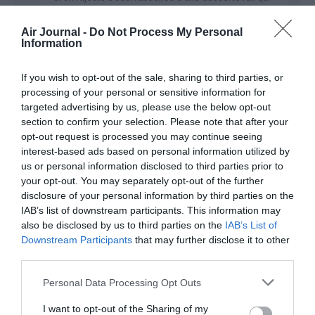
garantirait les temps d’accès et qui empêcherait le
vertige des enfants dans un transport routier moins
Air Journal -
Do Not Process My Personal
stable que le train.
Information
RÉPONDRE
If you wish to opt-out of the sale, sharing to third parties, or
processing of your personal or sensitive information for
targeted advertising by us, please use the below opt-out
Frequent flyer
a commenté :
14 avril 2019 - 7 h 36
section to confirm your selection. Please note that after your
min
opt-out request is processed you may continue seeing
On dirait une observation de l’ancien aéroport IST…
interest-based ads based on personal information utilized by
J’espere qu’ils ont pas transféré le mobilier tout de
us or personal information disclosed to third parties prior to
même
your opt-out. You may separately opt-out of the further
Vous êtes sur que vous n’avait pas fait escale dans
disclosure of your personal information by third parties on the
l’ancien et dans l’autre hub TK à Istanbul qui est
IAB’s list of downstream participants. This information may
Sabiha Gokcen?
also be disclosed by us to third parties on the
IAB’s List of
Downstream Participants
that may further disclose it to other
RÉPONDRE
third parties.
Personal Data Processing Opt Outs
BEN
a commenté :
14 avril 2019 - 16 h
I want to opt-out of the Sharing of my
36 min