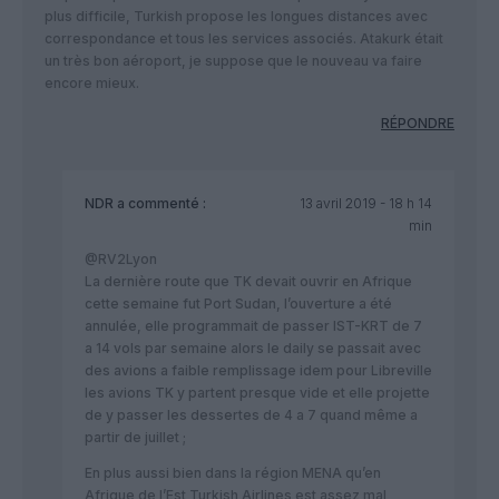
plus difficile, Turkish propose les longues distances avec
correspondance et tous les services associés. Atakurk était
un très bon aéroport, je suppose que le nouveau va faire
encore mieux.
RÉPONDRE
NDR
a commenté :
13 avril 2019 - 18 h 14
min
@RV2Lyon
La dernière route que TK devait ouvrir en Afrique
cette semaine fut Port Sudan, l’ouverture a été
annulée, elle programmait de passer IST-KRT de 7
a 14 vols par semaine alors le daily se passait avec
des avions a faible remplissage idem pour Libreville
les avions TK y partent presque vide et elle projette
de y passer les dessertes de 4 a 7 quand même a
partir de juillet ;
En plus aussi bien dans la région MENA qu’en
Afrique de l’Est Turkish Airlines est assez mal