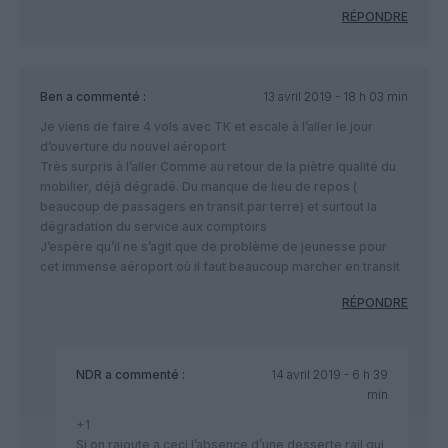
RÉPONDRE
Ben
a commenté :
13 avril 2019 - 18 h 03 min
Je viens de faire 4 vols avec TK et escale à l’aller le jour
d’ouverture du nouvel aéroport
Très surpris à l’aller Comme au retour de la piètre qualité du
mobilier, déjà dégradé. Du manque de lieu de repos (
beaucoup de passagers en transit par terre) et surtout la
dégradation du service aux comptoirs
J’espère qu’il ne s’agit que de problème de jeunesse pour
cet immense aéroport où il faut beaucoup marcher en transit
RÉPONDRE
NDR
a commenté :
14 avril 2019 - 6 h 39
min
+1
Si on rajoute a ceci l’absence d’une desserte rail qui