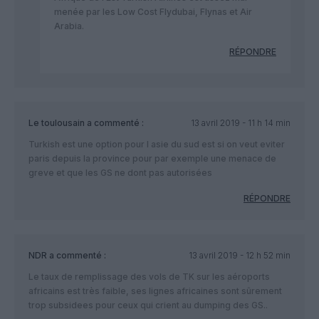
menée par les Low Cost Flydubai, Flynas et Air
Arabia.
RÉPONDRE
Le toulousain
a commenté :
13 avril 2019 - 11 h 14 min
Turkish est une option pour l asie du sud est si on veut eviter
paris depuis la province pour par exemple une menace de
greve et que les GS ne dont pas autorisées
RÉPONDRE
NDR
a commenté :
13 avril 2019 - 12 h 52 min
Le taux de remplissage des vols de TK sur les aéroports
africains est très faible, ses lignes africaines sont sûrement
trop subsidees pour ceux qui crient au dumping des GS..