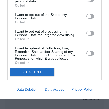
personal data.
Opted In
Je parle bien du nouvel ISL( SAW ne
permet pas de connexion internationale
I want to opt-out of the Sale of my
sauf rares exceptions )
Personal Data.
Très décevant
Opted In
Par ailleurs aucune connexion vers
Istambul par rail
I want to opt-out of processing my
Compter une bonne heure en Taxi
Personal Data for Targeted Advertising.
Opted In
RÉPONDRE
I want to opt-out of Collection, Use,
Retention, Sale, and/or Sharing of my
Personal Data that Is Unrelated with the
Purposes for which it was collected.
Opted In
CONFIRM
TurcDeParis
a commenté :
14 avril 2019 - 7 h 18 min
Avec le nouvel aeroport gigantesque de Istanbul il pourront
faire ce quil veulent la Turkish..!! Passé par istanbul evité le
Data Deletion
Data Access
Privacy Policy
bordel. Comme cdg. 😉
RÉPONDRE