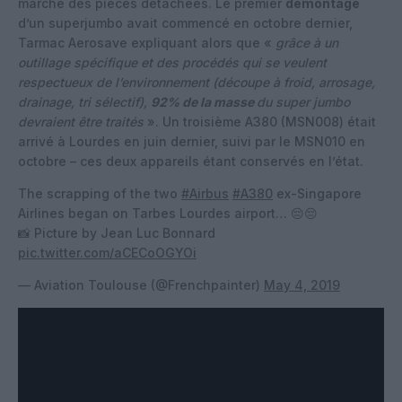
marché des pièces détachées. Le premier
démontage
d’un superjumbo avait commencé en octobre dernier,
Tarmac Aerosave expliquant alors que «
grâce à un
outillage spécifique et des procédés qui se veulent
respectueux de l’environnement (découpe à froid, arrosage,
drainage, tri sélectif),
92% de la masse
du super jumbo
devraient être traités
». Un troisième A380 (MSN008) était
arrivé à Lourdes en juin dernier, suivi par le MSN010 en
octobre – ces deux appareils étant conservés en l’état.
The scrapping of the two
#Airbus
#A380
ex-Singapore
Airlines began on Tarbes Lourdes airport… 😔😔
📸 Picture by Jean Luc Bonnard
pic.twitter.com/aCECoOGYOi
— Aviation Toulouse (@Frenchpainter)
May 4, 2019