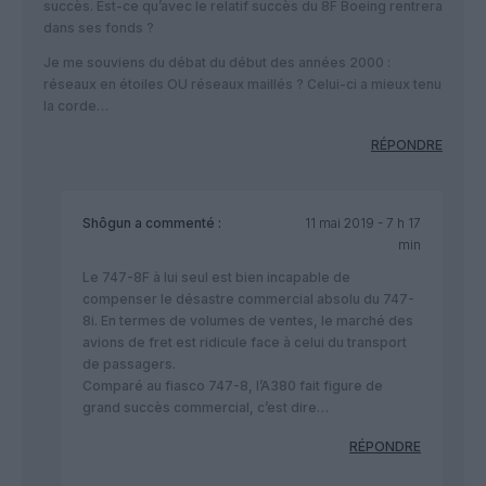
succès. Est-ce qu’avec le relatif succès du 8F Boeing rentrera
dans ses fonds ?
Je me souviens du débat du début des années 2000 :
réseaux en étoiles OU réseaux maillés ? Celui-ci a mieux tenu
la corde…
RÉPONDRE
Shôgun
a commenté :
11 mai 2019 - 7 h 17
min
Le 747-8F à lui seul est bien incapable de
compenser le désastre commercial absolu du 747-
8i. En termes de volumes de ventes, le marché des
avions de fret est ridicule face à celui du transport
de passagers.
Comparé au fiasco 747-8, l’A380 fait figure de
grand succès commercial, c’est dire…
RÉPONDRE