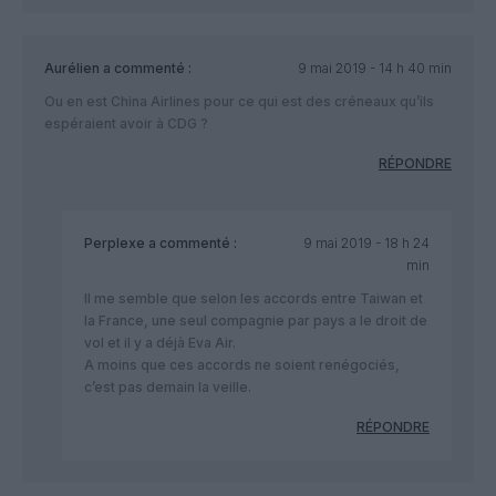
Aurélien
a commenté :
9 mai 2019 - 14 h 40 min
Ou en est China Airlines pour ce qui est des créneaux qu’ils
espéraient avoir à CDG ?
RÉPONDRE
Perplexe
a commenté :
9 mai 2019 - 18 h 24
min
Il me semble que selon les accords entre Taiwan et
la France, une seul compagnie par pays a le droit de
vol et il y a déjà Eva Air.
A moins que ces accords ne soient renégociés,
c’est pas demain la veille.
RÉPONDRE