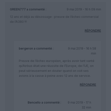
GREEN777
a commenté :
9 mai 2019 - 16 h 09 min
12 ans et déjà au désossage : preuve de l’échec commercial
de l’A380 !!!
RÉPONDRE
bergeron
a commenté :
9 mai 2019 - 16 h 58
min
Preuve de l’échec européen, après avoir tant vanté
qu’Airbus était une réussite de l’Europe, de l’UE, on
peut sérieusement en douter quand on voit ses
avions à la casse à peine avec 12 ans de service.
RÉPONDRE
Bencello
a commenté :
9 mai 2019 - 17 h
32 min