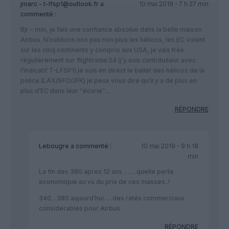
jmarc - t-lfsp1@outlook.fr
a
10 mai 2019 - 7 h 27 min
commenté :
Bjr – moi, je fais une confiance absolue dans la belle maison
Airbus. N’oublions non pas non plus les hélicos, les EC volent
sur les cinq continents y compris aux USA, je vais très
régulièrement sur flightradar24 (j’y suis contributeur avec
l’indicatif T-LFSP1) je suis en direct le ballet des hélicos de la
police (LAX/SFO/JFK) je peux vous dire qu’il y a de plus en
plus d’EC dans leur “écurie”…
RÉPONDRE
Lebougre
a commenté :
10 mai 2019 - 9 h 18
min
La fin des 380 apres 12 ans …….quelle perte
economique au vu du prix de ces masses..!
340…380 aujourd’hui ….des ratés commerciaux
considerables pour Airbus
RÉPONDRE