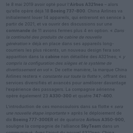
le 8 mai 2019 avoir opté pour l’
Airbus A321neo
– alors
qu’elle opère déjà 18
Boeing 737-800
. China Airlines va
initialement louer 14 appareils, qui entreront en service à
partir de 2021, et va ouvrir des discussions sur une
commande
de 11 avions fermes plus 4 en option. «
Dans
la continuité des produits de cabine de nouvelle
génération
» déjà en place dans ses appareils long-
courriers les plus récents, un nouveau design fera son
apparition dans la
cabine
non détaillée des A321neo, «
y
compris la configuration des sièges et le système de
divertissement en vol
». De cette manière, la marque China
Airlines restera «
constante sur toute la flotte
», offrant des
services diversifiés et avancés pour améliorer davantage
l’expérience des passagers. La compagnie aérienne
opère également 23
A330-300
et quatre
747-400
.
L’introduction de ces monocouloirs dans sa flotte «
sera
une nouvelle étape importante
» après le déploiement de
dix
Boeing 777-300ER
et de quatorze
Airbus A350-900
,
souligne la compagnie de l’alliance
SkyTeam
dans un
communiqué. Avec l’ajout du nouvel A321neo, China