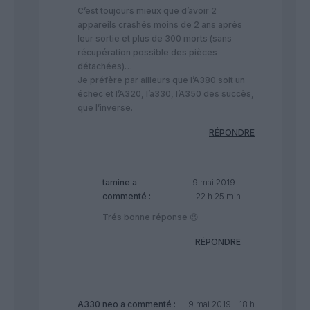
C’est toujours mieux que d’avoir 2
appareils crashés moins de 2 ans après
leur sortie et plus de 300 morts (sans
récupération possible des pièces
détachées)…
Je préfère par ailleurs que l’A380 soit un
échec et l’A320, l’a330, l’A350 des succès,
que l’inverse.
RÉPONDRE
tamine
a
9 mai 2019 -
commenté :
22 h 25 min
Trés bonne réponse 😉
RÉPONDRE
A330 neo
a commenté :
9 mai 2019 - 18 h