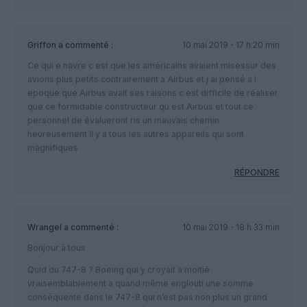
Griffon
a commenté :
10 mai 2019 - 17 h 20 min
Ce qui e navre c est que les américains avaient misessur des
avions plus petits contrairement a Airbus et j ai pensé a l
epoque que Airbus avait ses raisons c est difficile de réaliser
que ce formidable constructeur qu est Airbus et tout ce
personnel de évalueront ris un mauvais chemin
heureusement il y a tous les autres appareils qui sont
magnifiques
RÉPONDRE
Wrangel
a commenté :
10 mai 2019 - 18 h 33 min
Bonjour à tous
Quid du 747-8 ? Boeing qui y croyait à moitié
vraisemblablement a quand même englouti une somme
conséquente dans le 747-8 qui n’est pas non plus un grand