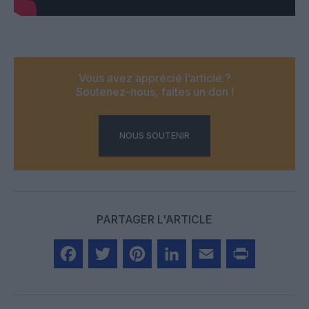
Vous avez apprécié l’article ?
Soutenez-nous, faites un don !
NOUS SOUTENIR
PARTAGER L'ARTICLE
Facebook
Twitter
Pinterest
LinkedIn
Email
Print