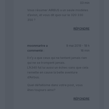
03 min
Vous résumer AIRBUS a un seule modèles
d’avion, et vous dit quoi sur le 320 330
350 ?
RÉPONDRE
moonmartre
a
9 mai 2019 - 18 h
commenté :
16 min
Il n’y a que ceux qui ne tentent jamais rien
qui ne se trompent jamais.
L’A340 fut lui aussi un échec sans que cela
remette en cause la belle aventure
d’Airbus.
Quel défaitisme dans votre post, vous
êtes toujours ainsi?
RÉPONDRE