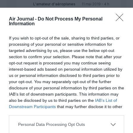
L'amateur d'aéroplanes
11 mai 2019 - 4 h
a commenté :
49 min
Air Journal -
Do Not Process My Personal
Commentaire vraiment inepte. Parti de
Information
rien, Airbus s’est imposé comme l’un des
géants du marché aéronautique civil alors
que bien d’autres entreprises ont disparus
If you wish to opt-out of the sale, sharing to third parties, or
comme MDD, Convair, Tupolev…
processing of your personal or sensitive information for
targeted advertising by us, please use the below opt-out
RÉPONDRE
section to confirm your selection. Please note that after your
opt-out request is processed you may continue seeing
interest-based ads based on personal information utilized by
us or personal information disclosed to third parties prior to
your opt-out. You may separately opt-out of the further
disclosure of your personal information by third parties on the
Quentin Cador
a commenté :
9 mai 2019 - 19 h 12 min
IAB’s list of downstream participants. This information may
J’ai volé avec le SKA en février 2014 de CDG à SIN. C’est aussi
also be disclosed by us to third parties on the
IAB’s List of
mon 1er vol en A380. ?
Downstream Participants
that may further disclose it to other
third parties.
RÉPONDRE
Personal Data Processing Opt Outs