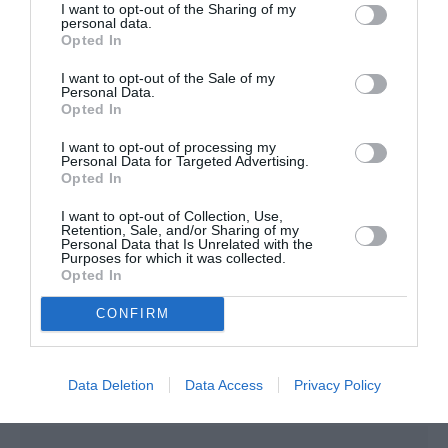
I want to opt-out of the Sharing of my
Shôgun
a commenté :
9 mai 2019 - 23 h 50 min
personal data.
Opted In
« China Airlines a annoncé un plan de renouvellement de
flotte qui inclura jusqu’à 29 Airbus A321neo pour remplacer
I want to opt-out of the Sale of my
ses Boeing 737-800 »
Personal Data.
Opted In
Mon petit doigt me dit que Boeing va avoir quelques
difficultés à vendre des monocouloirs dans les mois qui
I want to opt-out of processing my
viennent…
Personal Data for Targeted Advertising.
Opted In
Les 737 NG ne sont techniquement et économiquement plus
compétitifs face aux A320neo.
I want to opt-out of Collection, Use,
Quant aux 737 MAX, ces casseroles volantes instables, ils
Retention, Sale, and/or Sharing of my
sont devenus invendables, même à prix cassé.
Personal Data that Is Unrelated with the
Purposes for which it was collected.
Or, les monocouloirs constituent la part du lion du marché
Opted In
aéronautique des prochaines années.
Boeing n’a pas fini de payer son incurie d’avoir voulu imposer
CONFIRM
un avion dangereux dans sa cupide précipitation à trouver un
concurrent à l’A320neo…
RÉPONDRE
Data Deletion
Data Access
Privacy Policy