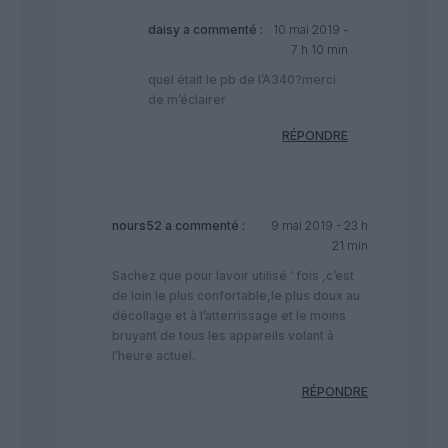
daisy
a commenté :
10 mai 2019 -
7 h 10 min
quel était le pb de l’A340?merci
de m’éclairer
RÉPONDRE
nours52
a commenté :
9 mai 2019 - 23 h
21 min
Sachez que pour lavoir utilisé ‘ fois ,c’est
de loin le plus confortable,le plus doux au
décollage et à l’atterrissage et le moins
bruyant de tous les appareils volant à
l’heure actuel.
RÉPONDRE