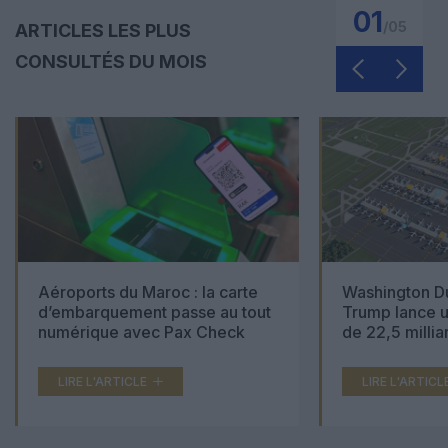
01
/
05
ARTICLES LES PLUS
CONSULTÉS DU MOIS
Aéroports du Maroc : la carte
Washington Du
d’embarquement passe au tout
Trump lance u
numérique avec Pax Check
de 22,5 millia
LIRE L'ARTICLE
LIRE L'ARTICL