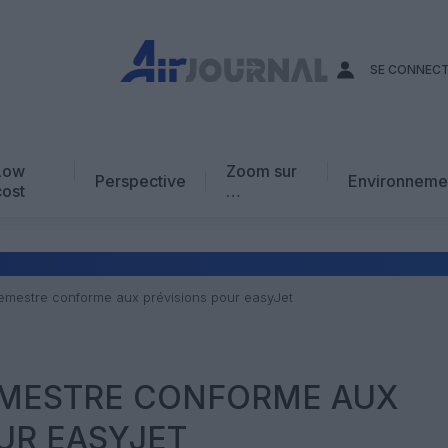
SE CONNEC
Low
Zoom sur
Perspective
Environneme
cost
…
Edito
En chiffres
Avis d’expert
emestre conforme aux prévisions pour easyJet
AJ Académie
Vidéo
EMESTRE CONFORME AUX
UR EASYJET