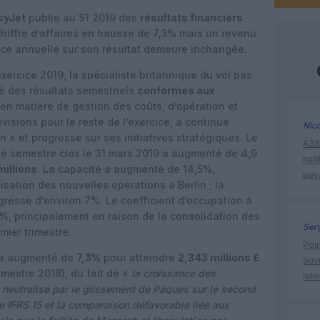
syJet
publie au S1 2019 des
résultats financiers
hiffre d’affaires en hausse de 7,3% mais un revenu
nce annuelle sur son résultat demeure inchangée.
exercice 2019, la spécialiste britannique du vol pas
é des résultats semestriels
conformes aux
s en matière de gestion des coûts, d’opération et
évisions pour le reste de l’exercice, a continué
Nic
an » et progresse sur ses initiatives stratégiques. Le
A380
e semestre clos le 31 mars 2019 a augmenté de 4,9
hub
millions
. La capacité a augmenté de 14,5%,
pay
isation des nouvelles opérations à Berlin ; la
gresse d’environ 7%. Le coefficient d’occupation à
1%
, principalement en raison de la consolidation des
Ser
mier trimestre.
Poin
 a augmenté de
7,3%
pour atteindre
2,343 millions £
ouvr
emestre 2018), du fait de «
la croissance des
lati
neutralisé par le glissement de Pâques sur le second
 IFRS 15 et la comparaison défavorable liée aux