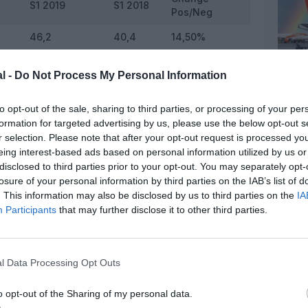
S1 2019
S1 2018
Pos/Neg
46,2
40,4
14,50%
90,1
91,1
-1.0 ppt
l -
Do Not Process My Personal Information
41.6
36.8
+ 13.3 %
to opt-out of the sale, sharing to third parties, or processing of your per
2,343
2,183
+ 7.3 %
formation for targeted advertising by us, please use the below opt-out s
r selection. Please note that after your opt-out request is processed y
275
18
– 257
eing interest-based ads based on personal information utilized by us or
disclosed to third parties prior to your opt-out. You may separately opt-
ns)
272
68
– 204
losure of your personal information by third parties on the IAB’s list of
. This information may also be disclosed by us to third parties on the
IA
56.1
3.3
-52.8
Participants
that may further disclose it to other third parties.
50.71
54.10
-6.3 %
e
l Data Processing Opt Outs
50.12
54.10
-7.4 %
o opt-out of the Sharing of my personal data.
56.66
54.53
-3.9 %