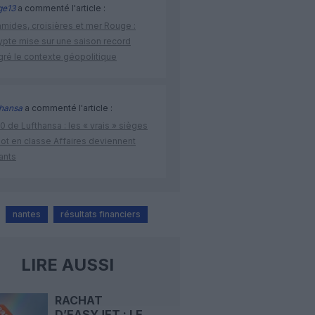
ge13
a commenté l'article :
amides, croisières et mer Rouge :
ypte mise sur une saison record
gré le contexte géopolitique
thansa
a commenté l'article :
 de Lufthansa : les « vrais » sièges
lot en classe Affaires deviennent
ants
nantes
résultats financiers
LIRE AUSSI
RACHAT
D’EASYJET : LE