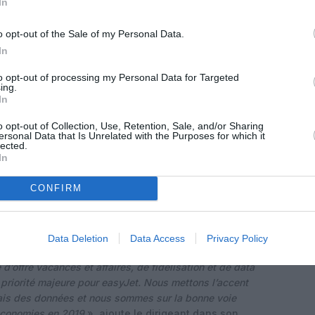
In
e
43.65
43.11
-1.3 %
o opt-out of the Sale of my Personal Data.
In
to opt-out of processing my Personal Data for Targeted
ing.
In
o opt-out of Collection, Use, Retention, Sale, and/or Sharing
ersonal Data that Is Unrelated with the Purposes for which it
lected.
In
CONFIRM
sume : «
Je suis ravi qu’en dépit de
conditions
ons accueilli plus de 41 millions de passagers, en
ernière, obtenu de bons résultats opérationnels avec
ode, et que la satisfaction vis-à-vis de nos équipage
Data Deletion
Data Access
Privacy Policy
 avons également bien progressé dans la réalisation de
 d’offre vacances et affaires, de fidélisation et de data
 priorité majeure pour easyJet. Nous mettons l’accent
e biais des données et nous sommes sur la bonne voie
’économies en 2019
», ajoute le dirigeant dans son