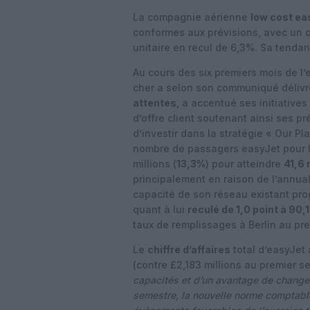
La compagnie aérienne
low cost ea
conformes aux prévisions, avec un c
unitaire en recul de 6,3%. Sa tenda
Au cours des six premiers mois de l’
cher a selon son communiqué délivr
attentes
, a accentué ses initiative
d’offre client soutenant ainsi ses pr
d’investir dans la stratégie « Our Pl
nombre de passagers easyJet pour l
millions (
13,3%
) pour atteindre
41,6 
principalement en raison de l’annual
capacité de son réseau existant pro
quant à lui
reculé de 1,0 point à 90,
taux de remplissages à Berlin au pre
Le
chiffre d’affaires
total d’easyJet
(contre £2,183 millions au premier s
capacités et d’un avantage de change 
semestre, la nouvelle norme comptable