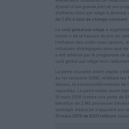
évènements favorables de l’exercice tel
Ryanair d’une grande part de son pr
d’affaires total par siège a diminué 
de 7,4% à taux de change constant
.
Le
coût global par siège
a augmenté 
raison « de la hausse du prix du car
l’inflation des coûts sous-jacents, 
initiatives stratégiques ainsi que d
a été atténué par le programme de ge
coût global par siège hors carburan
La perte courante avant impôts s’élè
au 1er semestre 2018), reflétant les
dessus, la saisonnalité normale de l
capacités. La perte totale avant imp
31 mars 2019 (contre une perte de £6
bénéfice de 3 M£ provenant d’évèn
stratégie d’easyJet s’appuient sur l
31 mars 2019 de £201 millions
(selo