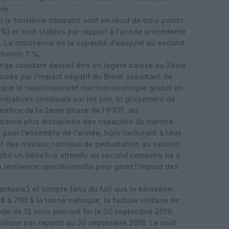
ie.
 le troisième trimestre sont en recul de trois points
 %) et sont stables par rapport à l’année précédente
). La croissance de la capacité d’easyJet au second
nviron 7 %.
ange constant devrait être en légère baisse au 2ème
orcée par l’impact négatif du Brexit apportant de
si que le ralentissement macroéconomique global en
initiatives continues sur les prix, le glissement de
néfice de la 2eme phase de l’IFR15, les
issance plus disciplinée des capacités du marché.
e pour l’ensemble de l’année, hors carburant à taux
t des niveaux normaux de perturbation au second
inclut un bénéfice attendu au second semestre lié à
 résilience opérationnelle pour gérer l’impact des
actuels3 et compte tenu du fait que le kérosène
 à 700 $ la tonne métrique, la facture unitaire de
ode de 12 mois prenant fin le 30 septembre 2019,
llions par rapport au 30 septembre 2018. Le coût