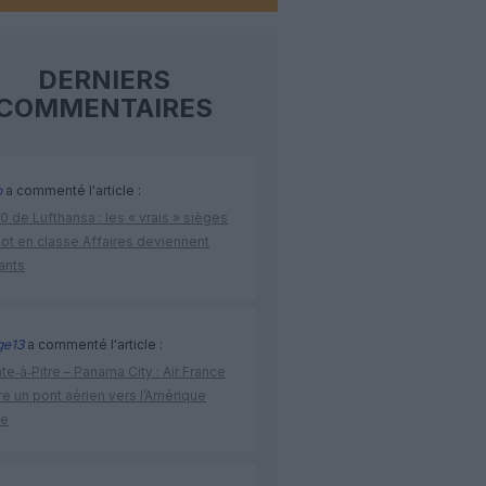
DERNIERS
COMMENTAIRES
o
a commenté l'article :
 de Lufthansa : les « vrais » sièges
lot en classe Affaires deviennent
ants
ge13
a commenté l'article :
te‑à‑Pitre – Panama City : Air France
e un pont aérien vers l’Amérique
ne