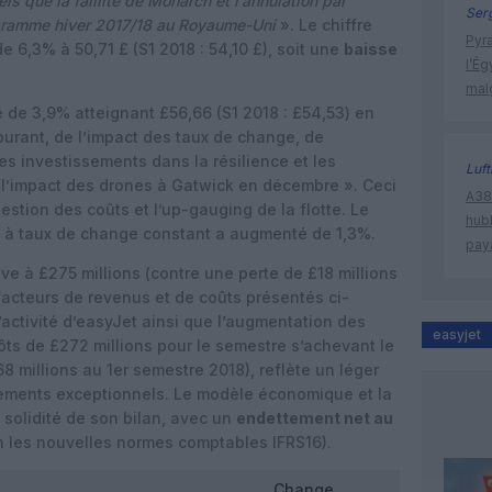
s que la faillite de Monarch et l’annulation par
Ser
ogramme hiver 2017/18 au Royaume-Uni
». Le chiffre
Pyr
de 6,3% à 50,71 £ (S1 2018 : 54,10 £), soit une
baisse
l’Ég
mal
de 3,9% atteignant £56,66 (S1 2018 : £54,53) en
burant, de l’impact des taux de change, de
des investissements dans la résilience et les
Luf
e l’impact des drones à Gatwick en décembre ». Ceci
A380
stion des coûts et l’up-gauging de la flotte. Le
hub
t à taux de change constant a augmenté de 1,3%.
pay
ve à £275 millions (contre une perte de £18 millions
 facteurs de revenus et de coûts présentés ci-
’activité d’easyJet ainsi que l’augmentation des
easyjet
ôts de £272 millions pour le semestre s’achevant le
8 millions au 1er semestre 2018), reflète un léger
ements exceptionnels. Le modèle économique et la
a solidité de son bilan, avec un
endettement net au
n les nouvelles normes comptables IFRS16).
Change