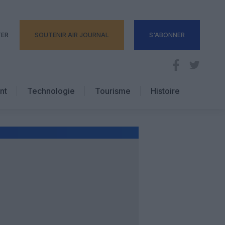
TER
SOUTENIR AIR JOURNAL
S'ABONNER
nt
Technologie
Tourisme
Histoire
Pratique
Hôtellerie
Voyages d’affaires