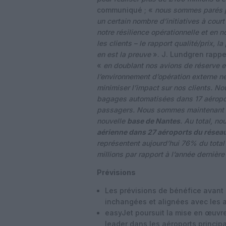
communiqué ; «
nous sommes parés po
un certain nombre d’initiatives à court
notre résilience opérationnelle et en 
les clients – le rapport qualité/prix, l
en est la preuve
». J. Lundgren rappe
«
en doublant nos avions de réserve e
l’environnement d’opération externe n
minimiser l’impact sur nos clients. N
bagages automatisées dans
17 aéropo
passagers. Nous sommes maintenant la
nouvelle
base de Nantes
. Au total, n
aérienne dans 27 aéroports du résea
représentent aujourd’hui 76% du total
millions par rapport à l’année dernière
Prévisions
Les prévisions de bénéfice avant 
inchangées et alignées avec les 
easyJet poursuit la mise en œuvre
leader dans les aéroports princip