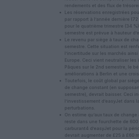
rendements et des flux de trésorer
Les réservations enregistrées pour
par rapport à l’année dernière (72
pour le quatrième trimestre (34 %
semestre est prévue à hauteur d’e
Le revenu par siège à taux de ch
semestre. Cette situation est renf
l’incertitude sur les marchés ain
Europe. Ceci vient neutraliser les 
Pâques sur le 2nd semestre, le bé
améliorations à Berlin et une cro
Toutefois, le coût global par sièg
de change constant (en supposan
semestre), devrait baisser. Ceci 
l’investissement d’easyJet dans la
perturbations.
On estime qu’aux taux de change 
reste dans une fourchette de 600 $
carburant4 d’easyJet pour la péri
devrait augmenter de £25 à £60 mi