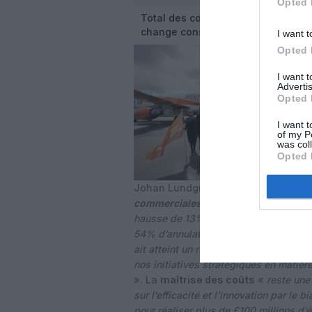
Opted 
Total des coûts par siège à taux d
change constant
I want t
Opted 
I want 
Advertis
Opted 
I want t
of my P
was col
Opted 
Johan Lundgren, PDG d’easyJet, ré
commerciales plus difficiles
, nous ay
hausse de 13% par rapport à l’année d
54% d’annulations en moins sur la péri
ait atteint un record historique. Nous
nos initiatives stratégiques en matière
». La
maîtrise des coûts
«
reste une
sur l’efficacité et l’innovation par l
pour réaliser plus de £100 millions d