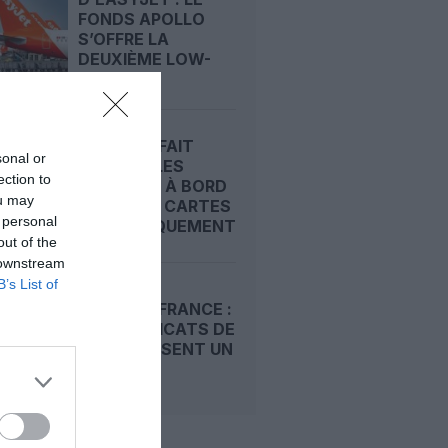
FONDS APOLLO
S’OFFRE LA
DEUXIÈME LOW-
COST...
EASYJET FAIT
sonal or
MONTER LES
ection to
DOUDOUS À BORD
ou may
AVEC DES CARTES
 personal
D’EMBARQUEMENT...
out of the
 downstream
B’s List of
EASYJET FRANCE :
LES SYNDICATS DE
PNC DÉPOSENT UN
PRÉAVIS...