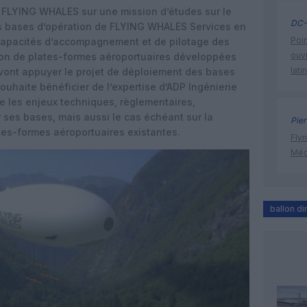
é FLYING WHALES sur une mission d’études sur le
DC-
res bases d’opération de FLYING WHALES Services en
Poin
capacités d’accompagnement et de pilotage des
ouvr
ation de plates-formes aéroportuaires développées
lati
, vont appuyer le projet de déploiement des bases
uhaite bénéficier de l’expertise d’ADP Ingénierie
te les enjeux techniques, règlementaires,
ses bases, mais aussi le cas échéant sur la
Pier
ates-formes aéroportuaires existantes.
Flyn
Méd
ballon di