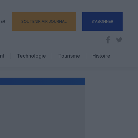
TER
SOUTENIR AIR JOURNAL
S'ABONNER
nt
Technologie
Tourisme
Histoire
Pratique
Hôtellerie
Voyages d’affaires