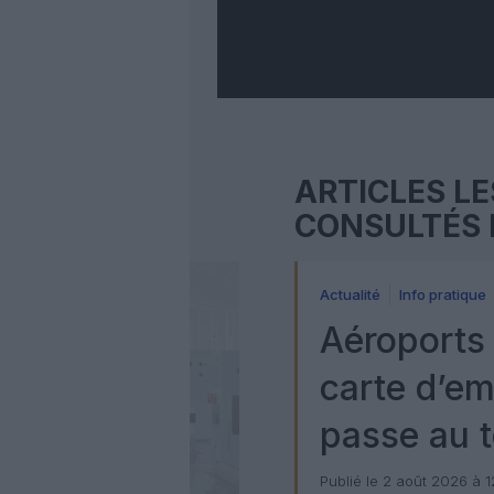
ARTICLES LE
CONSULTÉS 
Actualité
Info pratique
Aéroports 
carte d’e
passe au t
numérique
Publié le 2 août 2026 à 