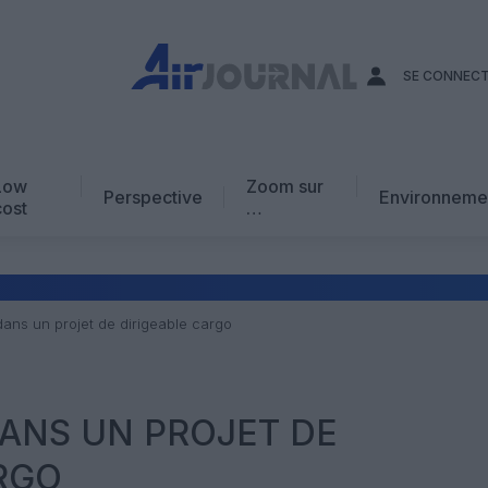
SE CONNEC
Low
Zoom sur
Perspective
Environneme
cost
…
Edito
En chiffres
Avis d’expert
dans un projet de dirigeable cargo
AJ Académie
Vidéo
DANS UN PROJET DE
RGO