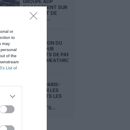
GROUPE ADP
S’ACCORDENT SUR
UN PROJET DE
CONTRAT...
sonal or
ection to
STAGNATION DU
ou may
TRAFIC POUR
 personal
AÉROPORTS DE PARIS,
out of the
LONDRES‑HEATHROW...
 downstream
B’s List of
CLIMAT : PARIS-
CDG PARMI LES
AÉROPORTS LES
PLUS
POLLUANTS...