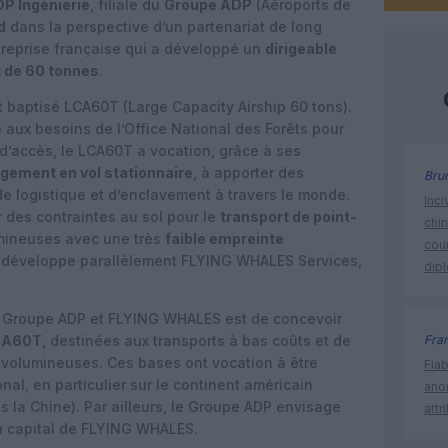
P Ingénierie
, filiale du
Groupe ADP
(Aéroports de
d
dans la perspective d’un partenariat de long
reprise française qui a développé un
dirigeable
 de 60 tonnes
.
 baptisé LCA60T (Large Capacity Airship 60 tons).
 aux besoins de l’Office National des Forêts pour
e d’accès, le LCA60T a vocation, grâce à ses
gement en vol stationnaire
, à apporter des
Bru
 logistique et d’enclavement à travers le monde.
Inci
r des contraintes au sol pour le
transport de point-
chi
mineuses avec une très
faible empreinte
cour
développe parallèlement FLYING WHALES Services,
dip
re Groupe ADP et FLYING WHALES est de concevoir
LCA60T
, destinées aux transports à bas coûts et de
Fra
 volumineuses. Ces bases ont vocation à être
Fia
nal, en particulier sur le continent américain
ano
s la Chine). Par ailleurs, le Groupe ADP envisage
attr
du capital de FLYING WHALES.