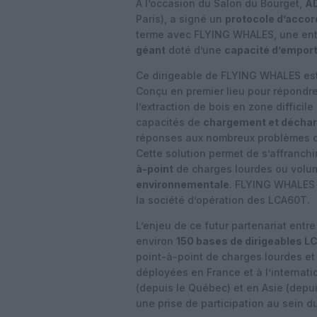
A l’occasion du Salon du Bourget,
AD
Paris), a signé un
protocole d’accor
terme avec FLYING WHALES, une ent
géant
doté d’une
capacité d’emport
Ce dirigeable de FLYING WHALES est
Conçu en premier lieu pour répondre
l’extraction de bois en zone difficil
capacités de
chargement et déchar
réponses aux nombreux problèmes de
Cette solution permet de s’affranchi
à-point
de charges lourdes ou volu
environnementale
. FLYING WHALES 
la société d’opération des LCA60T.
L’enjeu de ce futur partenariat ent
environ
150 bases de dirigeables 
point-à-point de charges lourdes et
déployées en France et à l’internatio
(depuis le Québec) et en Asie (depui
une prise de participation au sein 