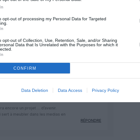
In
Facebook
Twitter
Pinterest
LinkedIn
Email
Print
to opt-out of processing my Personal Data for Targeted
ing.
In
o opt-out of Collection, Use, Retention, Sale, and/or Sharing
MENTAIRE(S)
ersonal Data that Is Unrelated with the Purposes for which it
lected.
In
23 juin 2019 - 21 h 04 min
CONFIRM
 la grue du futur pour les charges
RÉPONDRE
Data Deletion
Data Access
Privacy Policy
24 juin 2019 - 9 h 07 min
ra encore un projet … d’avenir.
i sert à meubler dans les medias en
RÉPONDRE