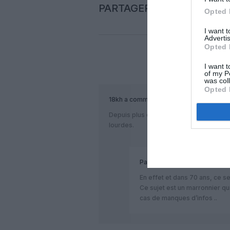
PARTAGER L'ARTICLE
Opted 
I want 
Advertis
Opted 
I want t
COM
of my P
was col
Opted 
18kh
a commenté :
Depuis plus de 70 ans, le dirigeable est
lourdes.
Passant
a commenté :
En effet et dans 70 ans, ce se
Ce sujet est un marronnier qu
cas de manques d’infos ..