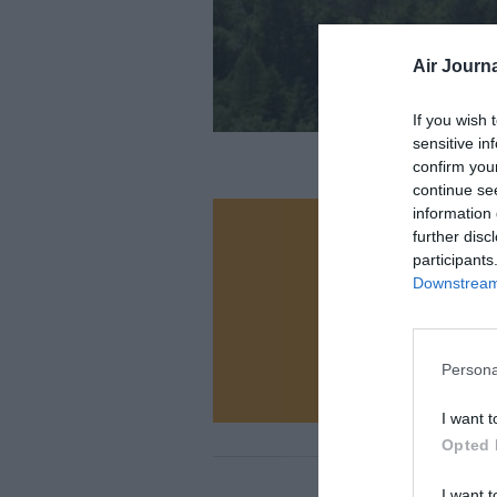
Air Journa
If you wish 
sensitive in
confirm you
continue se
information 
further disc
Vous ave
participants
Soutenez
Downstream 
N
Persona
I want t
Opted 
I want t