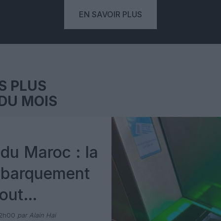
EN SAVOIR PLUS
S PLUS
DU MOIS
du Maroc : la
mbarquement
out
 avec Pax
12h00
par Alain Hai