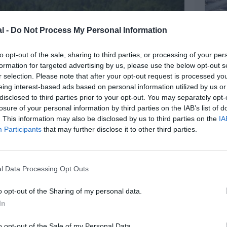
l -
Do Not Process My Personal Information
to opt-out of the sale, sharing to third parties, or processing of your per
formation for targeted advertising by us, please use the below opt-out s
r selection. Please note that after your opt-out request is processed y
eing interest-based ads based on personal information utilized by us or
disclosed to third parties prior to your opt-out. You may separately opt-
losure of your personal information by third parties on the IAB’s list of
z apprécié l’article ?
. This information may also be disclosed by us to third parties on the
IA
-nous, faites un don !
Participants
that may further disclose it to other third parties.
OUS SOUTENIR
l Data Processing Opt Outs
o opt-out of the Sharing of my personal data.
In
o opt-out of the Sale of my Personal Data.