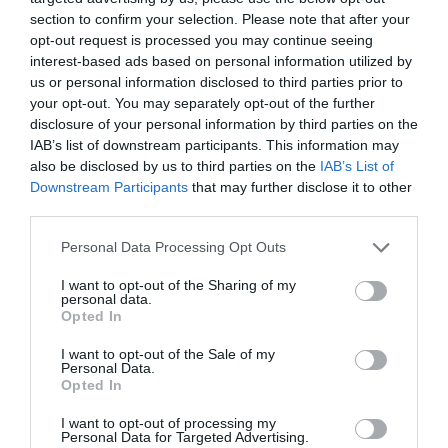
RÉPONDRE
section to confirm your selection. Please note that after your
opt-out request is processed you may continue seeing
interest-based ads based on personal information utilized by
us or personal information disclosed to third parties prior to
your opt-out. You may separately opt-out of the further
rémi
a commenté :
24 juin 2019 - 12 h 37 min
disclosure of your personal information by third parties on the
IAB’s list of downstream participants. This information may
Hâte de le prendre le 9 décembre entre GVA et MRU <3
also be disclosed by us to third parties on the
IAB’s List of
RÉPONDRE
Downstream Participants
that may further disclose it to other
third parties.
Personal Data Processing Opt Outs
loracle
a commenté :
24 juin 2019 - 13 h 56 min
I want to opt-out of the Sharing of my
Je suis surpris que sur un avion récent, Air Mauritius n’est pas
personal data.
choisi d’installer une premium eco, qui aurait surement un fort
Opted In
succès…
I want to opt-out of the Sale of my
Permettant de voyager dans de meilleurs conditions (par
Personal Data.
rapport à l’éco) et à un tarif moindre que celui d’une business
Opted In
RÉPONDRE
I want to opt-out of processing my
Personal Data for Targeted Advertising.