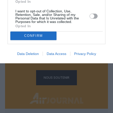
Opted In
LAISSER UN COMMENTAIRE
I want to opt-out of Collection, Use,
Retention, Sale, and/or Sharing of my
Personal Data that Is Unrelated with the
Purposes for which it was collected.
Opted In
FAIRE UN DON
CONFIRM
Appel aux lecteurs !
Soutenez Air Journal participez
à son
Data Deletion
Data Access
Privacy Policy
développement !
NOUS SOUTENIR