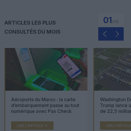
01
/
05
ARTICLES LES PLUS
CONSULTÉS DU MOIS
Aéroports du Maroc : la carte
Washington Du
d’embarquement passe au tout
Trump lance u
numérique avec Pax Check
de 22,5 millia
LIRE L'ARTICLE
LIRE L'ARTICL