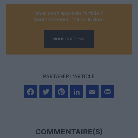
Vous avez apprécié l’article ?
Soutenez-nous, faites un don !
NOUS SOUTENIR
PARTAGER L'ARTICLE
Facebook
Twitter
Pinterest
LinkedIn
Email
Print
COMMENTAIRE(S)