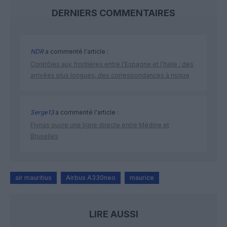
DERNIERS COMMENTAIRES
NDR
a commenté l'article :
Contrôles aux frontières entre l’Espagne et l’Italie : des
arrivées plus longues, des correspondances à risque
Serge13
a commenté l'article :
Flynas ouvre une ligne directe entre Médine et
Bruxelles
air mauritius
Airbus A330neo
maurice
LIRE AUSSI