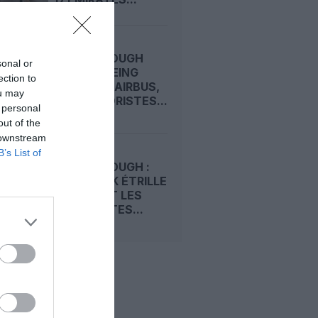
FARNBOROUGH
sonal or
2026 : BOEING
ection to
DEVANCE AIRBUS,
ou may
LES MOTORISTES...
 personal
out of the
 downstream
B’s List of
FARNBOROUGH :
TIM CLARK ÉTRILLE
BOEING ET LES
MOTORISTES...