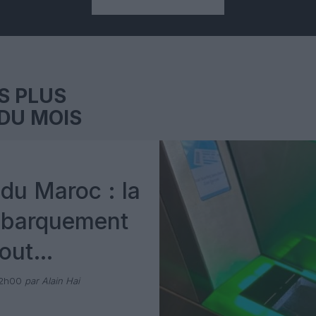
S PLUS
DU MOIS
du Maroc : la
mbarquement
out
 avec Pax
12h00
par Alain Hai