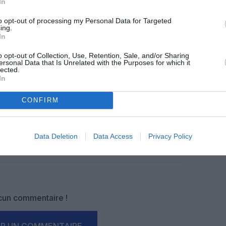
In
z apprécié l’article ?
to opt-out of processing my Personal Data for Targeted
-nous, faites un don !
ing.
In
o opt-out of Collection, Use, Retention, Sale, and/or Sharing
ersonal Data that Is Unrelated with the Purposes for which it
OUS SOUTENIR
lected.
In
CONFIRM
Data Deletion
Data Access
Privacy Policy
Facebook
Twitter
Pinterest
LinkedIn
Email
Print
un commentaire !
ER UN COMMENTAIRE