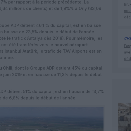
,7% par rapport à la période précédente. La
Brux
,64 millions de clients) et de 1,9%% à Orly (33,09
nouv
déc
roupe ADP détient 46,1 % du capital, est en baisse
 en baisse de 23,5% depuis le début de l’année
e le trafic d’Antalya dès 2018). Pour mémoire, les
CHE
 ont été transférés vers le
nouvel aéroport
Eas
rs Istanbul Atatürk, le trafic de TAV Airports est en
ave
’année.
déd
 Chili
, dont le Groupe ADP détient 45% du capital,
e juin 2019 et en hausse de 11,3% depuis le début
ADP détient 51% du capital, est en hausse de 13,7%
e de 6,8% depuis le début de l’année.