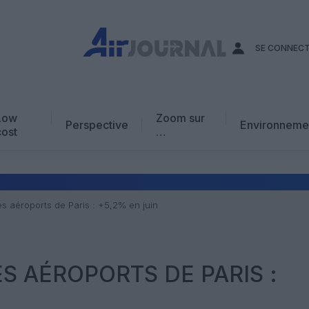
SE CONNEC
Low
Zoom sur
Perspective
Environneme
cost
…
Edito
En chiffres
Avis d’expert
es aéroports de Paris : +5,2% en juin
AJ Académie
Vidéo
S AÉROPORTS DE PARIS :