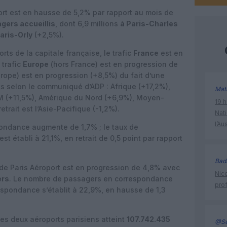
oport est en hausse de 5,2% par rapport au mois de
agers accueillis
, dont 6,9 millions
à Paris-Charles
aris-Orly
(+2,5%).
rts de la capitale française, le trafic
France
est en
 trafic
Europe
(hors France) est en progression de
urope) est en progression (+8,5%) du fait d’une
ts selon le communiqué d’ADP : Afrique (+17,2%),
Mat
 (+11,5%), Amérique du Nord (+6,9%), Moyen-
19 h
etrait est l’Asie-Pacifique (-1,2%).
Nati
l’Au
ondance augmente de 1,7% ; le taux de
t établi à 21,1%, en retrait de 0,5 point par rapport
Bad
ic de Paris Aéroport est en progression de 4,8% avec
Nice
ers
. Le nombre de passagers en correspondance
prof
espondance s’établit à 22,9%, en hausse de 1,3
 des deux aéroports parisiens atteint
107.742.435
@Se