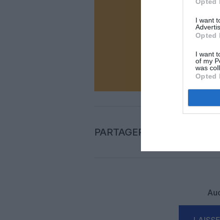
Opted 
Vous ave
I want 
Soutenez
Advertis
Opted 
I want t
of my P
N
was col
Opted 
PARTAGER L'ARTICLE
Auc
LAISS