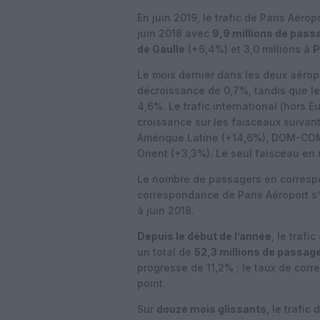
En juin 2019, le trafic de Paris Aér
juin 2018 avec
9,9 millions de pass
de Gaulle
(+6,4%) et 3,0 millions à
P
Le mois dernier dans les deux aéropo
décroissance de 0,7%, tandis que le
4,6%. Le trafic international (hors E
croissance sur les faisceaux suivan
Amérique Latine (+14,6%), DOM-COM
Orient (+3,3%). Le seul faisceau en r
Le nombre de passagers en corresp
correspondance de Paris Aéroport s’es
à juin 2018.
Depuis le début de l’année
, le traf
un total de
52,3 millions de passag
progresse de 11,2% ; le taux de corr
point.
Sur
douze mois glissants
, le trafic