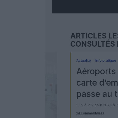
ARTICLES LE
CONSULTÉS 
Actualité
Info pratique
Aéroports 
carte d’e
passe au t
numérique
Publié le 2 août 2026 à 
14 commentaires
Check