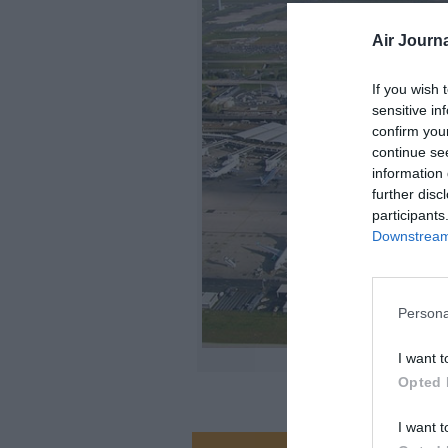
Air Journa
If you wish 
sensitive in
confirm you
continue se
information 
further disc
participants
Downstream 
Persona
I want t
Opted 
I want t