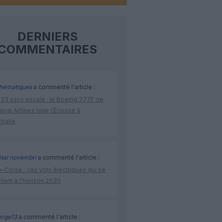
DERNIERS
COMMENTAIRES
hématiques
a commenté l'article :
 23 sans escale : le Boeing 777F de
onal Airlines relie l’Écosse à
stralie
issi novembri
a commenté l'article :
–Corse : ces vols électriques qui se
ilent à l’horizon 2030
rge13
a commenté l'article :