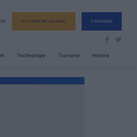
TER
SOUTENIR AIR JOURNAL
S'ABONNER
nt
Technologie
Tourisme
Histoire
Pratique
Hôtellerie
Voyages d’affaires