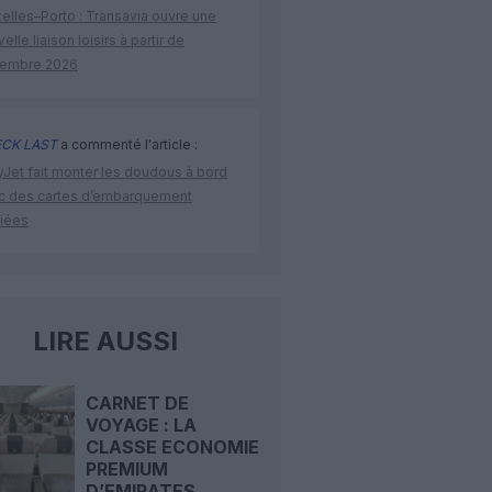
elles–Porto : Transavia ouvre une
elle liaison loisirs à partir de
embre 2026
CK LAST
a commenté l'article :
yJet fait monter les doudous à bord
c des cartes d’embarquement
iées
LIRE AUSSI
CARNET DE
VOYAGE : LA
CLASSE ECONOMIE
PREMIUM
D’EMIRATES...