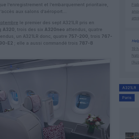
ue l’enregistrement et l’embarquement prioritaire,
Fia
 l’accès aux salons d’aéroport…
ano
attr
eptembre
le premier des sept A321LR pris en
nq
A320
, trois des six
A320neo
attendus, quatre
endus, un A321LR donc, quatre
757-200
, trois
767-
Hel
90-E2
; elle a aussi commandé trois
787-8
19 h
Nati
l’Au
A321LR
Paris