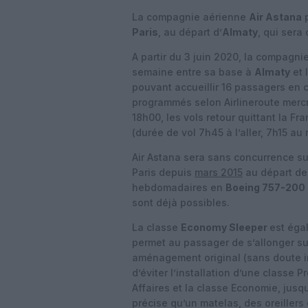
La compagnie aérienne
Air Astana
p
Paris
, au départ d’
Almaty
, qui sera
A partir du 3 juin 2020, la compagni
semaine entre sa base à
Almaty
et 
pouvant accueillir 16 passagers en 
programmés selon Airlineroute mercr
18h00, les vols retour quittant la F
(durée de vol 7h45 à l’aller, 7h15 au 
Air Astana sera sans concurrence sur
Paris depuis
mars 2015
au départ d
hebdomadaires en
Boeing 757-200
sont déjà possibles.
La classe
Economy Sleeper
est éga
permet au passager de s’allonger su
aménagement original (sans doute i
d’éviter l’installation d’une classe
Affaires et la classe Economie, jusq
précise qu’un matelas, des oreillers