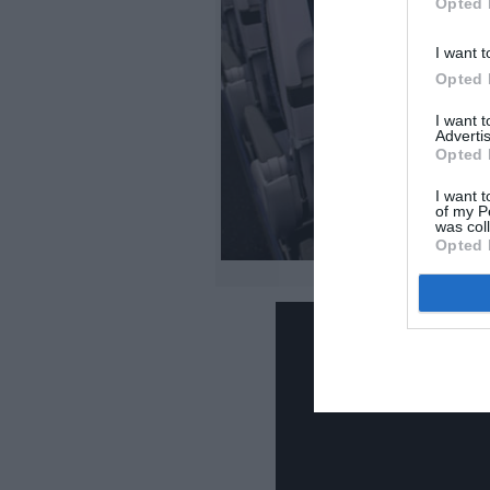
Opted 
I want t
Opted 
I want 
Advertis
Opted 
I want t
of my P
was col
Opted 