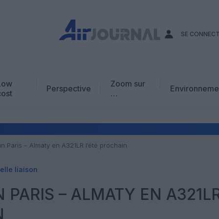
SE CONNEC
Low
Zoom sur
Perspective
Environneme
cost
…
Edito
En chiffres
Avis d’expert
un Paris – Almaty en A321LR l’été prochain
AJ Académie
lle liaison
Vidéo
N PARIS – ALMATY EN A321L
N