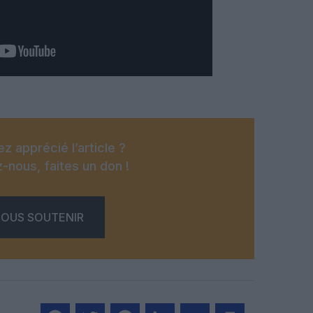
z apprécié l’article ?
-nous, faites un don !
OUS SOUTENIR