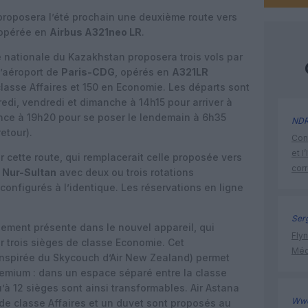
roposera l’été prochain une deuxième route vers
 opérée en
Airbus A321neo LR
.
e nationale du Kazakhstan proposera trois vols par
l’aéroport de
Paris-CDG
, opérés en
A321LR
classe Affaires et 150 en Economie. Les départs sont
edi, vendredi et dimanche à 14h15 pour arriver à
rance à 19h20 pour se poser le lendemain à 6h35
ND
retour).
Cont
et l
 cette route, qui remplacerait celle proposée vers
cor
e
Nur-Sultan
avec deux ou trois rotations
configurés à l’identique. Les réservations en ligne
Ser
lement présente dans le nouvel appareil, qui
Flyn
r trois sièges de classe Economie. Cet
Méd
nspirée du Skycouch d’Air New Zealand) permet
 Premium : dans un espace séparé entre la classe
u’à 12 sièges sont ainsi transformables. Air Astana
Ww
 de classe Affaires et un duvet sont proposés au