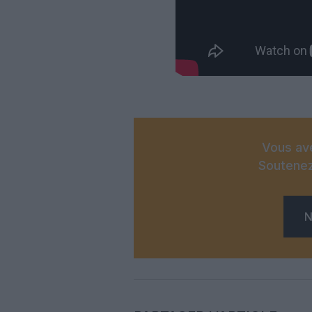
Vous ave
Soutenez
N