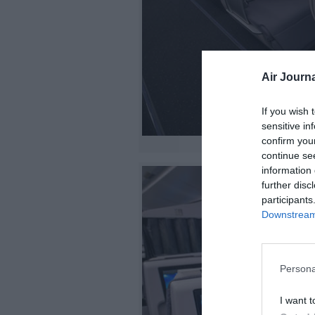
Air Journa
If you wish 
sensitive in
confirm you
continue se
information 
further disc
participants
Downstream 
Persona
I want t