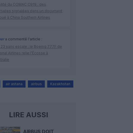
bilité du COMAC C919 : des
malies signalées dans un document
ibué à China Southern Airlines
per
a commenté l'article :
 23 sans escale : le Boeing 777F de
onal Airlines relie l’Écosse à
stralie
air astana
airbus
Kazakhstan
LIRE AUSSI
AIRBUS DOIT