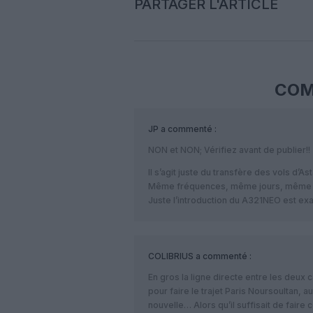
PARTAGER L'ARTICLE
COM
JP
a commenté :
NON et NON; Vérifiez avant de publier!!
Il s’agit juste du transfère des vols d’A
Même fréquences, même jours, même 
Juste l’introduction du A321NEO est exa
COLIBRIUS
a commenté :
En gros la ligne directe entre les deux c
pour faire le trajet Paris Noursoultan, a
nouvelle… Alors qu’il suffisait de faire