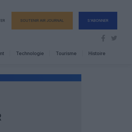
TER
SOUTENIR AIR JOURNAL
S'ABONNER
nt
Technologie
Tourisme
Histoire
Pratique
Hôtellerie
Voyages d’affaires
R