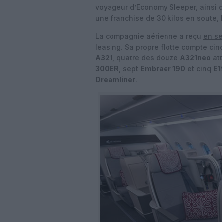
voyageur d’Economy Sleeper, ainsi q
une franchise de 30 kilos en soute,
La compagnie aérienne a reçu
en s
leasing. Sa propre flotte compte ci
A321
, quatre des douze
A321neo
att
300ER
, sept
Embraer 190
et cinq
E1
Dreamliner
.