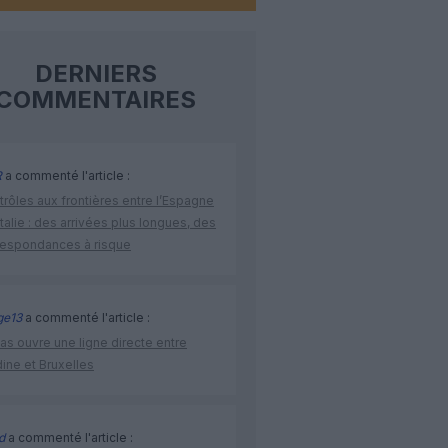
DERNIERS
COMMENTAIRES
R
a commenté l'article :
rôles aux frontières entre l’Espagne
’Italie : des arrivées plus longues, des
respondances à risque
ge13
a commenté l'article :
as ouvre une ligne directe entre
ine et Bruxelles
d
a commenté l'article :