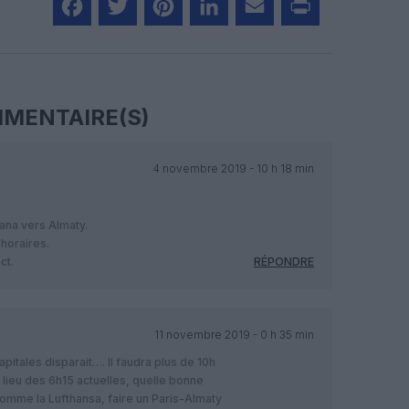
Facebook
Twitter
Pinterest
LinkedIn
Email
Print
MENTAIRE(S)
4 novembre 2019 - 10 h 18 min
stana vers Almaty.
horaires.
ct.
RÉPONDRE
11 novembre 2019 - 0 h 35 min
apitales disparait…. Il faudra plus de 10h
u lieu des 6h15 actuelles, quelle bonne
 comme la Lufthansa, faire un Paris-Almaty