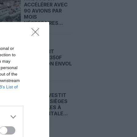
ACCÉLÉRER AVEC
90 AVIONS PAR
MOIS
NÉCESSAIRES...
sonal or
AIRBUS FAIT
ection to
VIBRER L’A350F
ou may
AVANT SON ENVOL
 personal
out of the
 downstream
B’s List of
BEOND INVESTIT
DANS 256 SIÈGES
INCLINABLES À
L’HORIZONTALE...