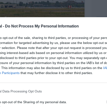
l -
Do Not Process My Personal Information
©Airbus
to opt-out of the sale, sharing to third parties, or processing of your per
ten
son douzième et dernier
777-300ER
(HB-JNL)
formation for targeted advertising by us, please use the below opt-out s
 8 sièges en Première, 62 en classe Affaires et 270
r selection. Please note that after your opt-out request is processed y
eing interest-based ads based on personal information utilized by us or
disclosed to third parties prior to your opt-out. You may separately opt-
 Boeing 777-300ER landed in Zurich this morning.
losure of your personal information by third parties on the IAB’s list of
m/RwzEe07Yok
. This information may also be disclosed by us to third parties on the
IA
Participants
that may further disclose it to other third parties.
ecember 24, 2019
l Data Processing Opt Outs
o opt-out of the Sharing of my personal data.