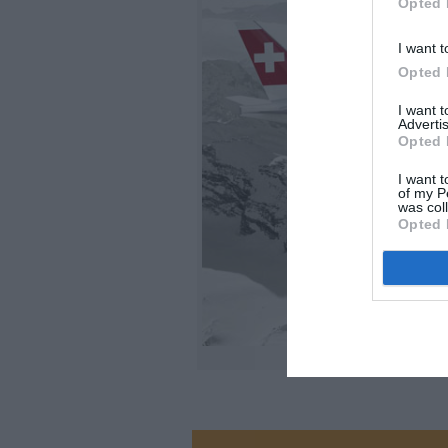
Opted 
I want t
Opted 
I want 
Advertis
Opted 
I want t
of my P
was col
Opted 