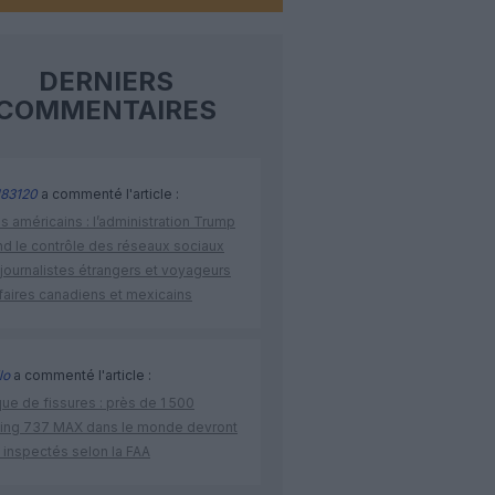
DERNIERS
COMMENTAIRES
83120
a commenté l'article :
s américains : l’administration Trump
nd le contrôle des réseaux sociaux
journalistes étrangers et voyageurs
faires canadiens et mexicains
lo
a commenté l'article :
ue de fissures : près de 1 500
ing 737 MAX dans le monde devront
 inspectés selon la FAA