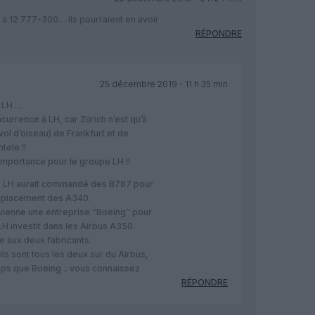
e a 12 777-300… ils pourraient en avoir
RÉPONDRE
25 décembre 2019 - 11 h 35 min
e LH …
ncurrence à LH, car Zürich n’est qu’à
ol d’oiseau) de Frankfurt et de
tele !!
importance pour le groupe LH !!
que LH aurait commandé des B787 pour
mplacement des A340.
vienne une entreprise “Boeing” pour
LH investit dans les Airbus A350.
 aux deux fabricants.
ls sont tous les deux sur du Airbus,
ps que Boeing .. vous connaissez
RÉPONDRE