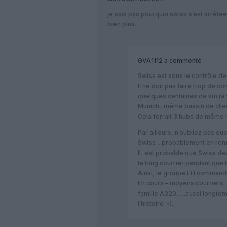
je sais pas pourquoi swiss s’est arrêté
bien plus.
GVA1112
a commenté :
Swiss est sous le contrôle d
Il ne doit pas faire trop de co
quelques centaines de km (à v
Munich.. même bassin de clien
Cela ferrait 3 hubs de même 
Par ailleurs, n’oubliez pas 
Swiss .. probablement en re
IL est probable que Swiss de
le long courrier pendant que 
Ainsi, le groupe LH commande
En cours – moyens courriers, i
famille A320, …aussi longtem
l’histoire :-).