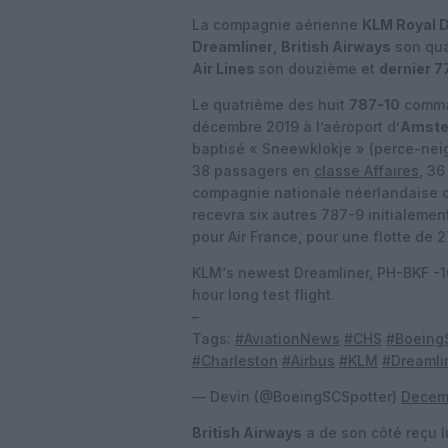
La compagnie aérienne
KLM Royal D
Dreamliner
,
British Airways
son qu
Air Lines
son douzième et
dernier 
Le quatrième des huit
787-10
comman
décembre 2019 à l’aéroport d’
Amste
baptisé « Sneewklokje » (perce-neig
38 passagers en
classe Affaires
, 3
compagnie nationale néerlandaise o
recevra six autres 787-9 initialem
pour Air France, pour une flotte de 2
KLM‘s newest Dreamliner, PH-BKF -10
hour long test flight.
–
Tags:
#AviationNews
#CHS
#Boeing
#Charleston
#Airbus
#KLM
#Dreamli
— Devin (@BoeingSCSpotter)
Decemb
British Airways
a de son côté reçu 