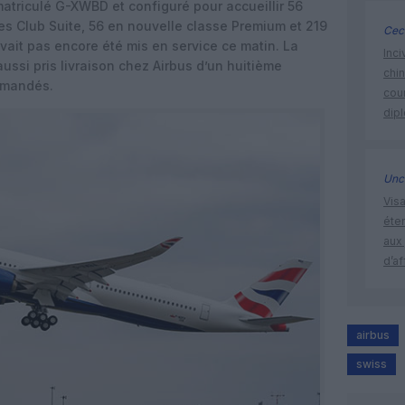
triculé G-XWBD et configuré pour accueillir 56
es Club Suite, 56 en nouvelle classe Premium et 219
Ceci
avait pas encore été mis en service ce matin. La
Inci
ssi pris livraison chez Airbus d’un huitième
chi
mmandés.
cour
dip
Unc
Visa
éte
aux 
d’af
airbus
swiss