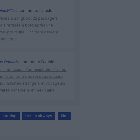
ldeMille
a commenté l'article :
vilités à Bangkok : 22 passagers
nois refusés à bord après une
se-poursuite, l’incident devient
lomatique
le Donald
a commenté l'article :
s américains : l’administration Trump
nd le contrôle des réseaux sociaux
journalistes étrangers et voyageurs
faires canadiens et mexicains
boeing
british airways
klm