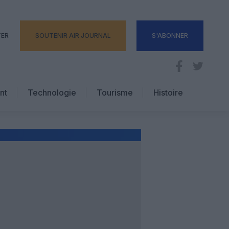
TER
SOUTENIR AIR JOURNAL
S'ABONNER
nt
Technologie
Tourisme
Histoire
Pratique
Hôtellerie
Voyages d’affaires