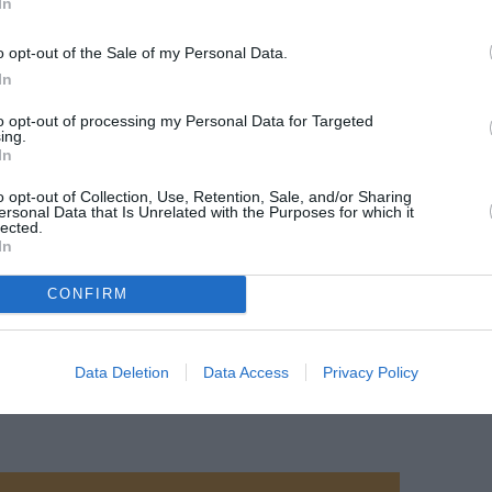
In
o opt-out of the Sale of my Personal Data.
In
to opt-out of processing my Personal Data for Targeted
ing.
In
o opt-out of Collection, Use, Retention, Sale, and/or Sharing
ersonal Data that Is Unrelated with the Purposes for which it
lected.
In
CONFIRM
Data Deletion
Data Access
Privacy Policy
©SWISS