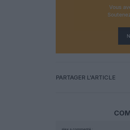
Vous ave
Soutenez
N
PARTAGER L'ARTICLE
COM
alex
a commenté :