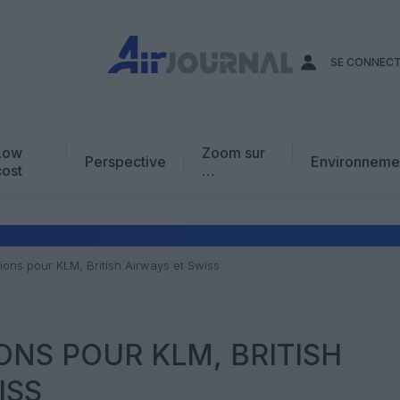
SE CONNEC
Low
Zoom sur
Perspective
Environneme
cost
…
Edito
En chiffres
Avis d’expert
ons pour KLM, British Airways et Swiss
AJ Académie
Vidéo
NS POUR KLM, BRITISH
ISS