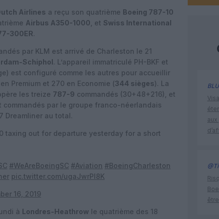
utch Airlines
a reçu son quatrième
Boeing 787-10
atrième
Airbus A350-1000
, et
Swiss International
777-300ER
.
dés par KLM est arrivé de Charleston le 21
rdam-Schiphol
. L’appareil immatriculé PH-BKF et
e) est configuré comme les autres pour accueillir
6 en Premium et 270 en Economie (
344 sièges
). La
BLU
père les treize
787-9
commandés (30+48+216), et
Visa
ent commandés par le groupe franco-néerlandais
éte
7 Dreamliner au total.
aux 
d’af
 taxing out for departure yesterday for a short
SC
#WeAreBoeingSC
#Aviation
#BoeingCharleston
@Ti
ner
pic.twitter.com/ugaJwrPI8K
Risq
Boe
er 16, 2019
être
lundi à
Londres-Heathrow
le quatrième des 18