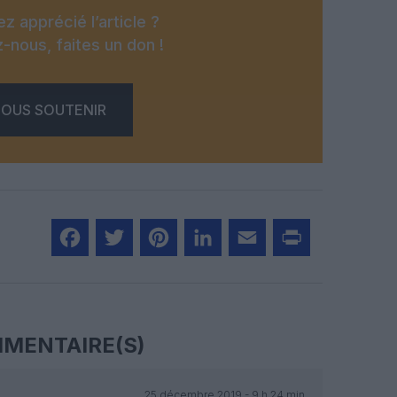
z apprécié l’article ?
-nous, faites un don !
OUS SOUTENIR
Facebook
Twitter
Pinterest
LinkedIn
Email
Print
MENTAIRE(S)
25 décembre 2019 - 9 h 24 min