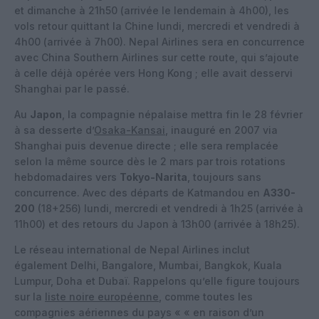
et dimanche à 21h50 (arrivée le lendemain à 4h00), les
vols retour quittant la Chine lundi, mercredi et vendredi à
4h00 (arrivée à 7h00). Nepal Airlines sera en concurrence
avec China Southern Airlines sur cette route, qui s’ajoute
à celle déjà opérée vers Hong Kong ; elle avait desservi
Shanghai par le passé.
Au
Japon
, la compagnie népalaise mettra fin le 28 février
à sa desserte d’
Osaka-Kansai
, inauguré en 2007 via
Shanghai puis devenue directe ; elle sera remplacée
selon la même source dès le 2 mars par trois rotations
hebdomadaires vers
Tokyo-Narita
, toujours sans
concurrence. Avec des départs de Katmandou en
A330-
200
(18+256) lundi, mercredi et vendredi à 1h25 (arrivée à
11h00) et des retours du Japon à 13h00 (arrivée à 18h25).
Le réseau international de Nepal Airlines inclut
également Delhi, Bangalore, Mumbai, Bangkok, Kuala
Lumpur, Doha et Dubaï. Rappelons qu’elle figure toujours
sur la
liste noire européenne
, comme toutes les
compagnies aériennes du pays « « en raison d’un