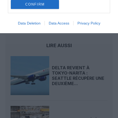
CONFIRM
vols commerciaux le 23 juillet 2026
Data Deletion
Data Access
Privacy Policy
chine
Japon
Katmandou
Nepal Airlines
LIRE AUSSI
DELTA REVIENT À
TOKYO-NARITA :
SEATTLE RÉCUPÈRE UNE
DEUXIÈME...