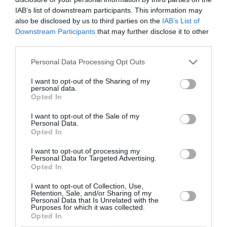
IAB’s list of downstream participants. This information may
also be disclosed by us to third parties on the
IAB’s List of
NOUS SOUTENIR
Downstream Participants
that may further disclose it to other
third parties.
Personal Data Processing Opt Outs
I want to opt-out of the Sharing of my
personal data.
Opted In
DERNIERS COMMENTAIRES
I want to opt-out of the Sale of my
Personal Data.
Opted In
I want to opt-out of processing my
Kyle
a commenté l'article :
Personal Data for Targeted Advertising.
SWISS : la rentabilité relance le débat sur son
Opted In
autonomie au sein de Lufthansa Group
I want to opt-out of Collection, Use,
Retention, Sale, and/or Sharing of my
Personal Data that Is Unrelated with the
Purposes for which it was collected.
NDR
a commenté l'article :
Opted In
Le ciel n’a jamais été aussi chargé : record de 153 359