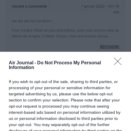
vincent
a commenté :
7 janvier 2020 - 14 h 16
min
aie aie aie les horaires !
Pour Osaka c’était un peu une bêtise, avec des avions vide au
début de la ligne. Il fallait Tokyo, c’est une bonne chose.
RÉPONDRE
Air Journal -
Do Not Process My Personal
Information
LAISSER UN COMMENTAIRE
If you wish to opt-out of the sale, sharing to third parties, or
processing of your personal or sensitive information for
targeted advertising by us, please use the below opt-out
FAIRE UN DON
section to confirm your selection. Please note that after your
opt-out request is processed you may continue seeing
Appel aux lecteurs !
interest-based ads based on personal information utilized by
us or personal information disclosed to third parties prior to
Soutenez Air Journal participez
à son
your opt-out. You may separately opt-out of the further
développement !
disclosure of your personal information by third parties on the