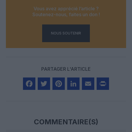
Vous avez apprécié l’article ?
Soutenez-nous, faites un don !
NOUS SOUTENIR
PARTAGER L'ARTICLE
Facebook
Twitter
Pinterest
LinkedIn
Email
Print
COMMENTAIRE(S)