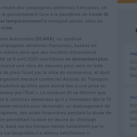
la moitié des compagnies aériennes françaises, se
r le gouvernement face à la pandémie de
Covid-19
,
ger temporairement
le transport aérien, elles ne
 crise
.
nnes Autonomes (
SCARA
), un syndicat
compagnies aériennes françaises, basées en
tra-marins ainsi que des sociétés d’assistance
Hel
lié ce 6 avril 2020 une tribune
en demandant plus
.
19 h
annoncé une série de mesures pour venir en aide
Nati
de plein fouet par la crise du coronavirus, et dont
l’Au
à largement menacé comme les Assises du Transport
toutefois qu’elles aient donné lieu à une prise en
cteur par l’État ». Le syndicat dit se féliciter que
Sauf
t à certaines demandes qu’il a formulées dès le 13
Inci
remier ministre pour demander, un aménagement de
chi
uropéens, des aides financières pendant la durée de
cour
ire permettant la mise en œuvre du chômage
dip
nt, basé sur les travaux menés notamment par le
sur lesquelles il a obtenu satisfaction ».