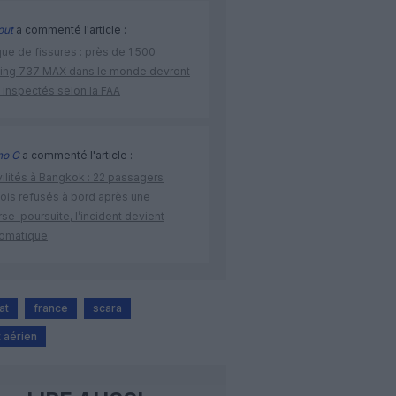
out
a commenté l'article :
ue de fissures : près de 1 500
ing 737 MAX dans le monde devront
 inspectés selon la FAA
no C
a commenté l'article :
vilités à Bangkok : 22 passagers
nois refusés à bord après une
se-poursuite, l’incident devient
lomatique
at
france
scara
 aérien