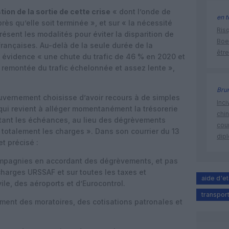
tion de la sortie de cette crise
« dont l’onde de
en t
ès qu’elle soit terminée », et sur « la nécessité
Risq
résent les modalités pour éviter la disparition de
Boe
ançaises. Au-delà de la seule durée de la
être
 évidence « une chute du trafic de 46 % en 2020 et
e remontée du trafic échelonnée et assez lente »,
Bru
vernement choisisse d’avoir recours à de simples
Inci
qui revient à alléger momentanément la trésorerie
chi
tant les échéances, au lieu des dégrèvements
cour
totalement les charges ». Dans son courrier du 13
dip
t précisé :
mpagnies en accordant des dégrèvements, et pas
charges URSSAF et sur toutes les taxes et
aide d'et
ile, des aéroports et d’Eurocontrol.
transport
nt des moratoires, des cotisations patronales et