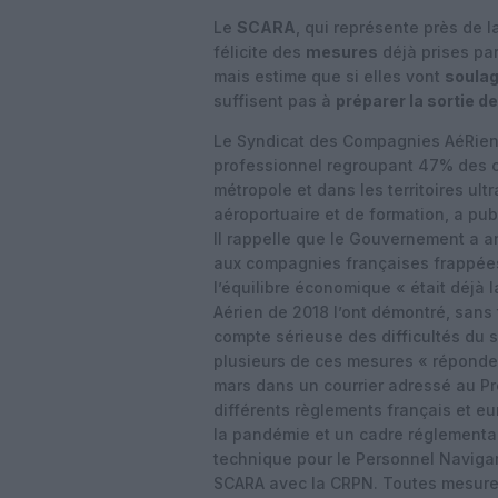
Le
SCARA
, qui représente près de 
félicite des
mesures
déjà prises pa
mais estime que si elles vont
soula
suffisent pas à
préparer la sortie de
Le Syndicat des Compagnies AéRie
professionnel regroupant 47% des 
métropole et dans les territoires ul
aéroportuaire et de formation, a pub
Il rappelle que le Gouvernement a 
aux compagnies françaises frappées 
l’équilibre économique « était déj
Aérien de 2018 l’ont démontré, sans 
compte sérieuse des difficultés du se
plusieurs de ces mesures « réponden
mars dans un courrier adressé au P
différents règlements français et e
la pandémie et un cadre réglementa
technique pour le Personnel Naviga
SCARA avec la CRPN. Toutes mesures 