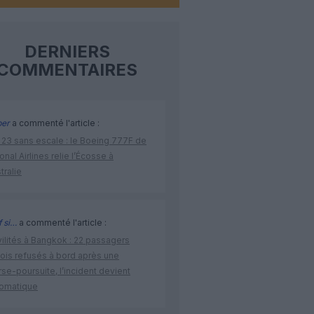
DERNIERS
COMMENTAIRES
per
a commenté l'article :
 23 sans escale : le Boeing 777F de
onal Airlines relie l’Écosse à
stralie
 si…
a commenté l'article :
vilités à Bangkok : 22 passagers
nois refusés à bord après une
se-poursuite, l’incident devient
lomatique