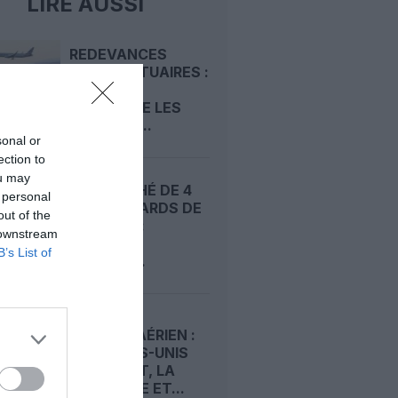
LIRE AUSSI
REDEVANCES
AÉROPORTUAIRES :
LE SCARA
CONTESTE LES
HAUSSES...
sonal or
ection to
ou may
UN MARCHÉ DE 4
 personal
900 MILLIARDS DE
out of the
DOLLARS :
 downstream
L’AVENIR
B’s List of
RADIEUX...
MARCHÉ AÉRIEN :
LES ÉTATS-UNIS
DOMINENT, LA
FRANCE 9E ET...