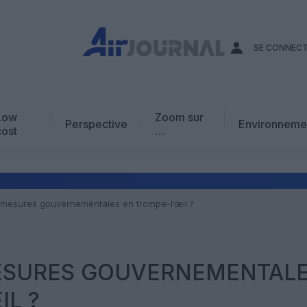
SE CONNEC
Low
Zoom sur
Perspective
Environneme
cost
…
Edito
En chiffres
Avis d’expert
mesures gouvernementales en trompe-l’œil ?
AJ Académie
Vidéo
MESURES GOUVERNEMENTAL
IL ?