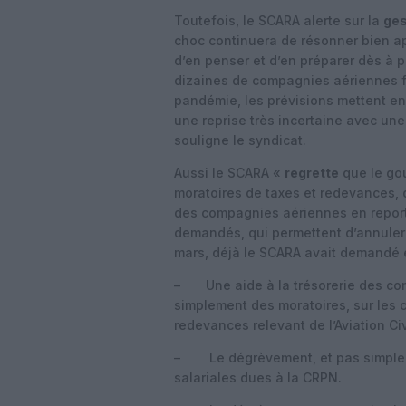
Toutefois, le SCARA alerte sur la
ges
choc continuera de résonner bien apr
d’en penser et d’en préparer dès à p
dizaines de compagnies aériennes fr
pandémie, les prévisions mettent en
une reprise très incertaine avec un
souligne le syndicat.
Aussi le SCARA «
regrette
que le gou
moratoires de taxes et redevances, 
des compagnies aériennes en repor
demandés, qui permettent d’annuler 
mars, déjà le SCARA avait demandé e
– Une aide à la trésorerie des co
simplement des moratoires, sur les 
redevances relevant de l’Aviation Civ
– Le dégrèvement, et pas simpleme
salariales dues à la CRPN.