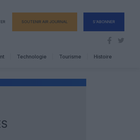
TER
SOUTENIR AIR JOURNAL
S'ABONNER
nt
Technologie
Tourisme
Histoire
Pratique
Hôtellerie
Voyages d’affaires
ES