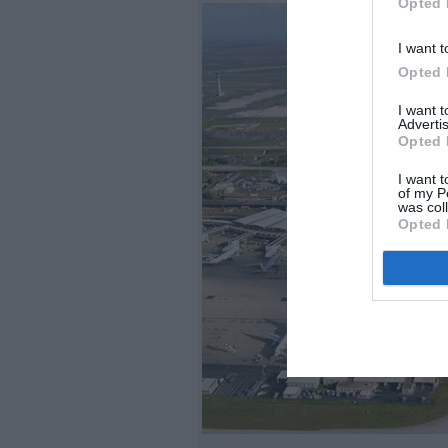
Opted 
I want t
Opted 
I want 
Advertis
Opted 
I want t
of my P
was col
Opted 