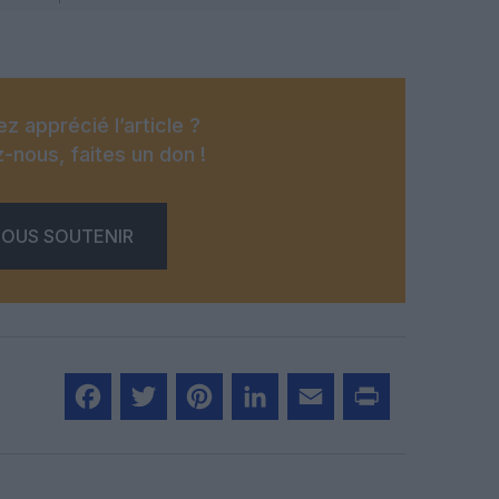
z apprécié l’article ?
-nous, faites un don !
OUS SOUTENIR
Facebook
Twitter
Pinterest
LinkedIn
Email
Print