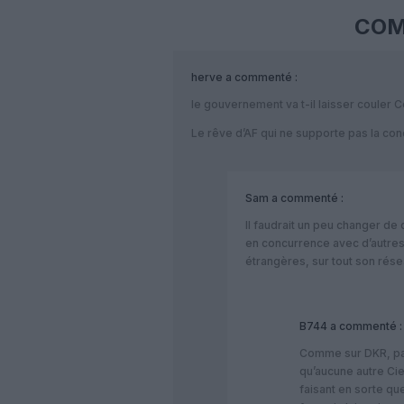
COM
herve
a commenté :
le gouvernement va t-il laisser couler C
Le rêve d’AF qui ne supporte pas la co
Sam
a commenté :
Il faudrait un peu changer de
en concurrence avec d’autre
étrangères, sur tout son rése
B744
a commenté :
Comme sur DKR, par 
qu’aucune autre Cie
faisant en sorte que