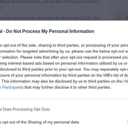
nt des moratoires, de toutes les taxes annexes
)
es et redevances relevant de l’Aviation Civile, des
ent sur les vols effectués. En l’absence de vols ces
oire sur ces taxes représente de faibles sommes.
l -
Do Not Process My Personal Information
tablement les compagnies demande un dégrèvement
 après la fin de la période d’urgence sanitaire.
to opt-out of the sale, sharing to third parties, or processing of your per
formation for targeted advertising by us, please use the below opt-out s
 l’ensemble des compagnies aériennes françaises
r selection. Please note that after your opt-out request is processed y
cturant pour survivre à la crise du Covid-19, afin
eing interest-based ads based on personal information utilized by us or
de libre concurrence.
disclosed to third parties prior to your opt-out. You may separately opt-
losure of your personal information by third parties on the IAB’s list of
compagnies aériennes françaises, de taille
. This information may also be disclosed by us to third parties on the
IA
e passagers et de fret, qui contribuent à
Participants
that may further disclose it to other third parties.
pole et en Outre-mer et qui irriguent toute une
. Selon IATA, qui appelle les gouvernements à aider
 emploi de ces entreprises génère 24 emplois
lois en France. Le SCARA en appelle à l’aide de l’État
l Data Processing Opt Outs
du transport aérien français et leurs emplois
dans
o opt-out of the Sharing of my personal data.