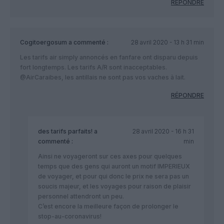
RÉPONDRE
Cogitoergosum
a commenté :
28 avril 2020 - 13 h 31 min
Les tarifs air simply annoncés en fanfare ont disparu depuis
fort longtemps. Les tarifs A/R sont inacceptables.
@AirCaraibes, les antillais ne sont pas vos vaches à lait.
RÉPONDRE
des tarifs parfaits!
a
28 avril 2020 - 16 h 31
commenté :
min
Ainsi ne voyageront sur ces axes pour quelques
temps que des gens qui auront un motif IMPERIEUX
de voyager, et pour qui donc le prix ne sera pas un
soucis majeur, et les voyages pour raison de plaisir
personnel attendront un peu.
C’est encore la meilleure façon de prolonger le
stop-au-coronavirus!