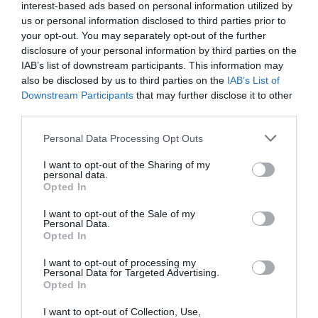
interest-based ads based on personal information utilized by
@Albundy vous parlez de choses que vous ne connaissez
us or personal information disclosed to third parties prior to
pas, Air Caraïbes ne fournit sur ces vols même pas un verre
your opt-out. You may separately opt-out of the further
d’eau, alors oui ses tarifs sont exagérés. Les tarifs Simply
disclosure of your personal information by third parties on the
avaient été mis pour concurrencer Ava air,mais depuis que
IAB’s list of downstream participants. This information may
celle ci ne vole plus, plus besoin de proposer ses tarifs
also be disclosed by us to third parties on the
IAB’s List of
RÉPONDRE
Downstream Participants
that may further disclose it to other
third parties.
Personal Data Processing Opt Outs
Albundy
a commenté :
28 avril 2020 - 22 h 01 min
I want to opt-out of the Sharing of my
@Yann qui vous dit que je ne suis pas salarié d’une de ses
personal data.
boîtes donc oui je sais que vous comment fonctionne l’aérien
Opted In
et surtout une compagnie aérienne. Oui je sais qu’ils ont
I want to opt-out of the Sale of my
supprimé le service sur ces vols intérieurs
Personal Data.
malheureusement, mais vendre des billets à moins de 50eur
Opted In
ou à moins que ça faut pas déconner.
Maintenant on se sert tous la ceinture car on traverse tous
I want to opt-out of processing my
une zone de fortes turbulences et ça serait un réel plaisir de
Personal Data for Targeted Advertising.
Opted In
vous avoir à bord sur un vol transatlantique.
Bon courage à tous
I want to opt-out of Collection, Use,