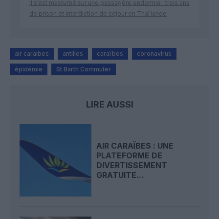
Il s’est masturbé sur une passagère endormie : trois ans
de prison et interdiction de séjour en Thaïlande
air caraibes
antilles
caraïbes
coronavirus
épidémie
St Barth Commuter
LIRE AUSSI
AIR CARAÏBES : UNE
PLATEFORME DE
DIVERTISSEMENT
GRATUITE...