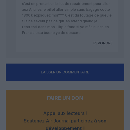
c’est en prenant un billet de rapatriement pour aller
aux Antilles le billet aller simple sans bagage coûte
1800€ expliquez moi??? C’est du foutage de gueule
! Ils ne savent pas ce qui les attend quand je
rentrerai dans mon il lkp a fond si yo más nunca en
Francia está bueno ya de descaro
RÉPONDRE
LAISSER UN COMMENTAIRE
FAIRE UN DON
Appel aux lecteurs !
Soutenez Air Journal participez
à son
développement !