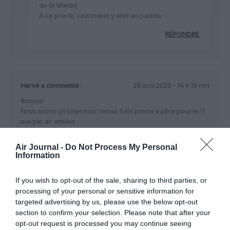
de St Martin)
A ce prix là, vaut mieux y aller en paddle
RÉPONDRE
Hervé
a commenté :
28 avril 2020 - 14 h 19 min
Bonjour
Nous avons un billet pour retour Sxm pointe à pitre pour le 11
mai par air antilles
Est ce que c’est air caraibes qui fait les vols ou si air Antilles
continue malgré tout merci de votre réponse rapide
Air Journal -
Do Not Process My Personal
Cordialement
Information
Mme et Mr Herve
If you wish to opt-out of the sale, sharing to third parties, or
RÉPONDRE
processing of your personal or sensitive information for
targeted advertising by us, please use the below opt-out
section to confirm your selection. Please note that after your
Yann
a commenté :
28 avril 2020 - 16 h 10 min
opt-out request is processed you may continue seeing