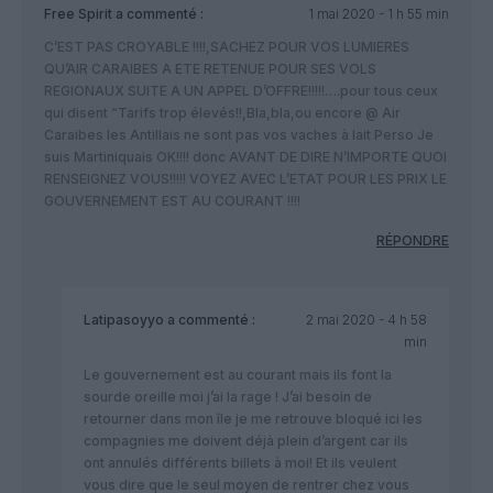
Free Spirit
a commenté :
1 mai 2020 - 1 h 55 min
C’EST PAS CROYABLE !!!!,SACHEZ POUR VOS LUMIERES
QU’AIR CARAIBES A ETE RETENUE POUR SES VOLS
REGIONAUX SUITE A UN APPEL D’OFFRE!!!!!….pour tous ceux
qui disent “Tarifs trop élevés!!,Bla,bla,ou encore @ Air
Caraibes les Antillais ne sont pas vos vaches à lait Perso Je
suis Martiniquais OK!!!! donc AVANT DE DIRE N’IMPORTE QUOI
RENSEIGNEZ VOUS!!!!! VOYEZ AVEC L’ETAT POUR LES PRIX LE
GOUVERNEMENT EST AU COURANT !!!!
RÉPONDRE
Latipasoyyo
a commenté :
2 mai 2020 - 4 h 58
min
Le gouvernement est au courant mais ils font la
sourde oreille moi j’ai la rage ! J’ai besoin de
retourner dans mon île je me retrouve bloqué ici les
compagnies me doivent déjà plein d’argent car ils
ont annulés différents billets à moi! Et ils veulent
vous dire que le seul moyen de rentrer chez vous