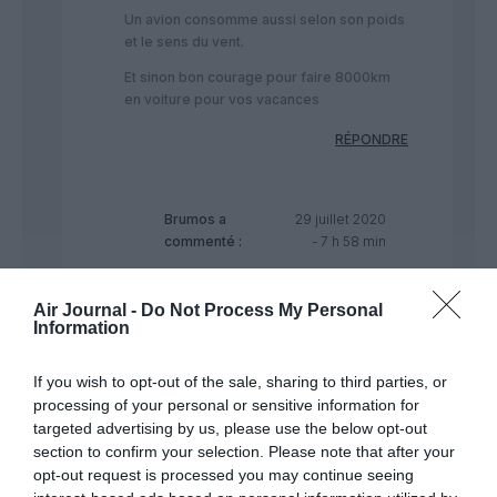
Un avion consomme aussi selon son poids
et le sens du vent.
Et sinon bon courage pour faire 8000km
en voiture pour vos vacances
RÉPONDRE
Brumos
a
29 juillet 2020
commenté :
- 7 h 58 min
Sans être si précis, un 747 de
mémoire consomme 10t par
Air Journal -
Do Not Process My Personal
heure, rajouter les réserves de
Information
route , et de structure sans
oublier un minimum vital résiduel
If you wish to opt-out of the sale, sharing to third parties, or
de 6t pour ne pas déjauger et
processing of your personal or sensitive information for
vous avez une idée du ramp fuel
targeted advertising by us, please use the below opt-out
d’un jumbo.
section to confirm your selection. Please note that after your
RÉPONDRE
opt-out request is processed you may continue seeing