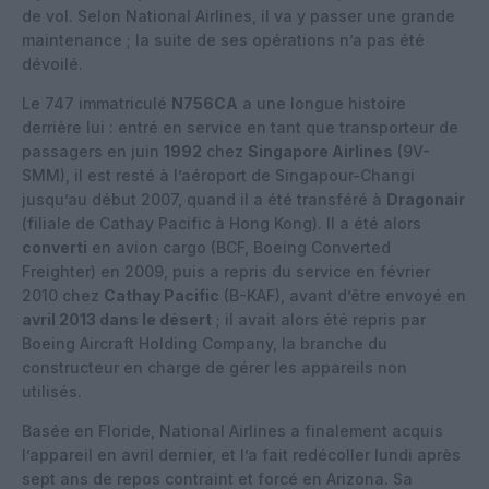
de vol. Selon National Airlines, il va y passer une grande
maintenance ; la suite de ses opérations n’a pas été
dévoilé.
Le 747 immatriculé
N756CA
a une longue histoire
derrière lui : entré en service en tant que transporteur de
passagers en juin
1992
chez
Singapore Airlines
(9V-
SMM), il est resté à l’aéroport de Singapour-Changi
jusqu’au début 2007, quand il a été transféré à
Dragonair
(filiale de Cathay Pacific à Hong Kong). Il a été alors
converti
en avion cargo (BCF, Boeing Converted
Freighter) en 2009, puis a repris du service en février
2010 chez
Cathay Pacific
(B-KAF), avant d’être envoyé en
avril 2013 dans le désert
; il avait alors été repris par
Boeing Aircraft Holding Company, la branche du
constructeur en charge de gérer les appareils non
utilisés.
Basée en Floride, National Airlines a finalement acquis
l’appareil en avril dernier, et l’a fait redécoller lundi après
sept ans de repos contraint et forcé en Arizona. Sa