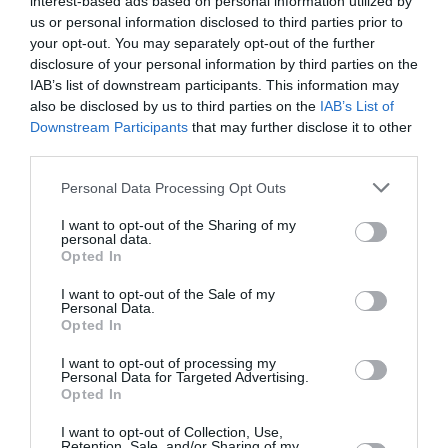
interest-based ads based on personal information utilized by
us or personal information disclosed to third parties prior to
your opt-out. You may separately opt-out of the further
disclosure of your personal information by third parties on the
Calidus
a commenté :
28 juillet 2020 -
IAB’s list of downstream participants. This information may
23 h 15 min
also be disclosed by us to third parties on the
IAB’s List of
Oui et alors ?
Downstream Participants
that may further disclose it to other
Là il s’agit de fret donc on ne parle pas de
third parties.
passagers. L’a320 c’était pour faire une
comparaison, il est évident que les
Personal Data Processing Opt Outs
quadrimoteurs consomment plus que les
bimoteurs et c’est pour ça qu’ils sont de
I want to opt-out of the Sharing of my
moins en moins utilisés, a340 etc. Mais
personal data.
Opted In
comme le prix du kérosène ne coûte
presque plus rien, on en utilisé encore
I want to opt-out of the Sale of my
mais ça ne pourra pas durer.
Personal Data.
Opted In
RÉPONDRE
I want to opt-out of processing my
Personal Data for Targeted Advertising.
Opted In
Sam
a commenté :
28 juillet 2020 - 12 h
I want to opt-out of Collection, Use,
07 min
Retention, Sale, and/or Sharing of my