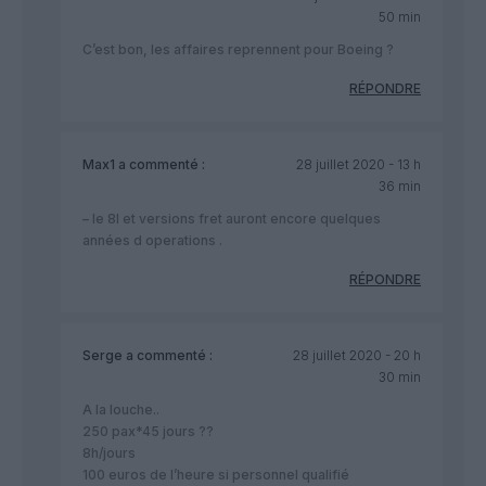
50 min
C’est bon, les affaires reprennent pour Boeing ?
RÉPONDRE
Max1
a commenté :
28 juillet 2020 - 13 h
36 min
– le 8I et versions fret auront encore quelques
années d operations .
RÉPONDRE
Serge
a commenté :
28 juillet 2020 - 20 h
30 min
A la louche..
250 pax*45 jours ??
8h/jours
100 euros de l’heure si personnel qualifié