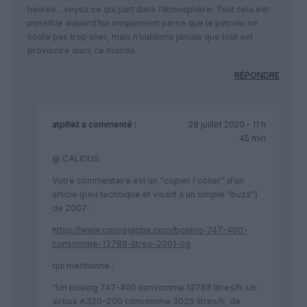
heures…voyez ce qui part dans l’atmosphère. Tout cela est
possible aujourd’hui uniquement parce que le pétrole ne
coûte pas trop cher, mais n’oublions jamais que tout est
provisoire dans ce monde.
RÉPONDRE
atplhkt
a commenté :
28 juillet 2020 - 11 h
45 min
@ CALIDUS
Votre commentaire est un “copier / coller” d’un
article (peu technique et visant à un simple “buzz”)
de 2007 :
https://www.consoglobe.com/boeing-747-400-
consomme-12788-litres-2001-cg
qui mentionne :
“Un boeing 747-400 consomme 12788 litres/h. Un
airbus A320-200 consomme 3025 litres/h, de