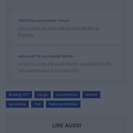
SERGE13
a commenté l'article :
Flynas ouvre une ligne directe entre Médine et
Bruxelles
Yahman971
a commenté l'article :
Le ciel n’a jamais été aussi chargé : record de 153 359
vols commerciaux le 23 juillet 2026
Boeing 747
cargo
coronavirus
desert
épidémie
fret
National Airlines
LIRE AUSSI