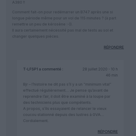
A380 !!
Comment fait-on pour redémarrer un B747 après une si
longue période même pour un vol de 115 minutes ? (à part
remettre un peu de kérosène :-)).
Il aura certainement nécessité pas mal de tests au sol et
changer quelques pièces.
RÉPONDRE
T-LFSP1
a commenté :
28 juillet 2020 - 10 h
46 min
Bjr – l’histoire ne dit pas s’il y a un “minimum vital”
effectué régulièrement… Je pense qu’avant de
reprendre l’air, il doit être examiné à la loupe par
des techniciens plus que compétents.
A propos, s’ils essayaient de relancer le vieux
coucou stationné depuis des lustres à GVA…
Cordialement.
RÉPONDRE