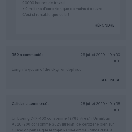
90000 heures de travail..
= 9 millions d’euro rien que de mains d’oeuvre
C’est si rentable que cela ?
RÉPONDRE
B52
a commenté :
28 juillet 2020 - 10 h 39
min
Long life queen of the sky,n’en deplaise.
RÉPONDRE
Calidus
a commenté :
28 juillet 2020 - 10 h 58
min
Un boeing 747-400 consomme 12788 litres/h. Un airbus
A320-200 consomme 3025 litres/h, de kérozène bien sûr.
Quand on pense que le trajet Paris-Fort de France dure 8