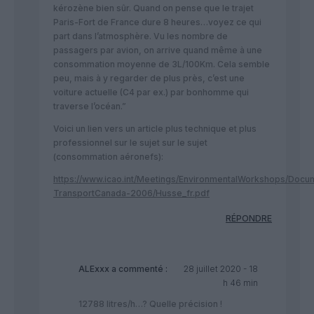
kérozène bien sûr. Quand on pense que le trajet
Paris-Fort de France dure 8 heures…voyez ce qui
part dans l’atmosphère. Vu les nombre de
passagers par avion, on arrive quand même à une
consommation moyenne de 3L/100Km. Cela semble
peu, mais à y regarder de plus près, c’est une
voiture actuelle (C4 par ex.) par bonhomme qui
traverse l’océan.”
Voici un lien vers un article plus technique et plus
professionnel sur le sujet sur le sujet
(consommation aéronefs):
https://www.icao.int/Meetings/EnvironmentalWorkshops/Doc
TransportCanada-2006/Husse_fr.pdf
RÉPONDRE
ALExxx
a commenté :
28 juillet 2020 - 18
h 46 min
12788 litres/h…? Quelle précision !