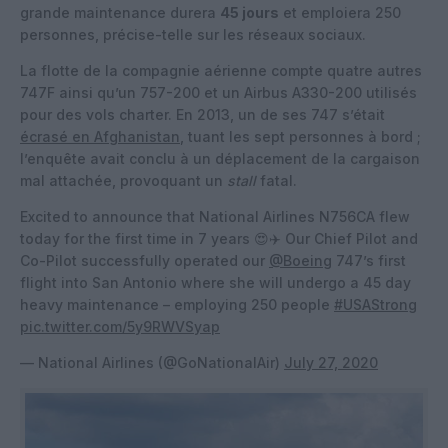
grande maintenance durera
45 jours
et emploiera 250
personnes, précise-telle sur les réseaux sociaux.
La flotte de la compagnie aérienne compte quatre autres
747F ainsi qu’un 757-200 et un Airbus A330-200 utilisés
pour des vols charter. En 2013, un de ses 747 s’était
écrasé en Afghanistan
, tuant les sept personnes à bord ;
l’enquête avait conclu à un déplacement de la cargaison
mal attachée, provoquant un
stall
fatal.
Excited to announce that National Airlines N756CA flew
today for the first time in 7 years 😍✈️ Our Chief Pilot and
Co-Pilot successfully operated our
@Boeing
747’s first
flight into San Antonio where she will undergo a 45 day
heavy maintenance – employing 250 people
#USAStrong
pic.twitter.com/5y9RWVSyap
— National Airlines (@GoNationalAir)
July 27, 2020