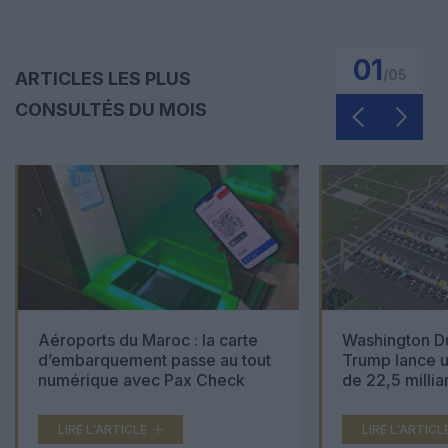
01
/
05
ARTICLES LES PLUS
CONSULTÉS DU MOIS
Aéroports du Maroc : la carte
Washington Du
d’embarquement passe au tout
Trump lance u
numérique avec Pax Check
de 22,5 millia
LIRE L'ARTICLE
LIRE L'ARTICL