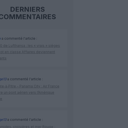
DERNIERS
COMMENTAIRES
o
a commenté l'article :
 de Lufthansa : les « vrais » sièges
lot en classe Affaires deviennent
ants
ge13
a commenté l'article :
te‑à‑Pitre – Panama City : Air France
e un pont aérien vers l’Amérique
ne
ge13
a commenté l'article :
amides, croisières et mer Rouge :