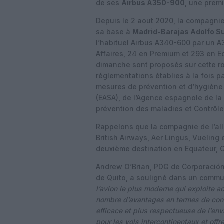
de ses
Airbus A350-900
, une premi
Depuis le 2 aout 2020, la compagnie
sa base à
Madrid-Barajas Adolfo S
l’habituel Airbus A340-600 par un A
Affaires, 24 en Premium et 293 en Ec
dimanche sont proposés sur cette rou
réglementations établies à la fois pa
mesures de prévention et d’hygiène
(EASA), de l’Agence espagnole de la
prévention des maladies et Contrôl
Rappelons que la compagnie de l’al
British Airways, Aer Lingus, Vueling 
deuxième destination en Equateur,
G
Andrew O’Brian, PDG de Corporación Q
de Quito, a souligné dans un commun
l’avion le plus moderne qui exploite a
nombre d’avantages en termes de cons
efficace et plus respectueuse de l’env
pour les vols intercontinentaux et off