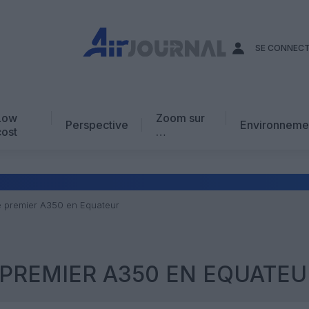
SE CONNEC
Low
Zoom sur
Perspective
Environneme
cost
…
Edito
En chiffres
Avis d’expert
le premier A350 en Equateur
AJ Académie
Vidéo
E PREMIER A350 EN EQUATEU