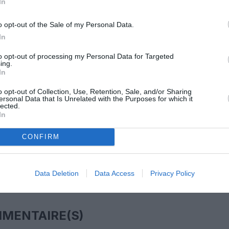
In
o opt-out of the Sale of my Personal Data.
z apprécié l’article ?
In
-nous, faites un don !
to opt-out of processing my Personal Data for Targeted
ing.
In
OUS SOUTENIR
o opt-out of Collection, Use, Retention, Sale, and/or Sharing
ersonal Data that Is Unrelated with the Purposes for which it
lected.
In
CONFIRM
Data Deletion
Data Access
Privacy Policy
Facebook
Twitter
Pinterest
LinkedIn
Email
Print
MENTAIRE(S)