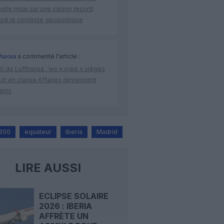
ypte mise sur une saison record
gré le contexte géopolitique
thansa
a commenté l'article :
 de Lufthansa : les « vrais » sièges
lot en classe Affaires deviennent
ants
A350
equateur
iberia
Madrid
LIRE AUSSI
ECLIPSE SOLAIRE
2026 : IBERIA
AFFRÈTE UN