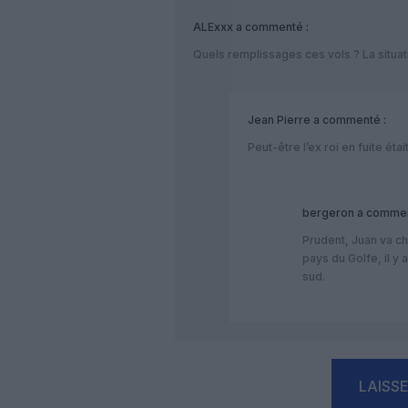
ALExxx
a commenté :
Quels remplissages ces vols ? La situa
Jean Pierre
a commenté :
Peut-être l’ex roi en fuite éta
bergeron
a commen
Prudent, Juan va ch
pays du Golfe, il y
sud.
LAISS