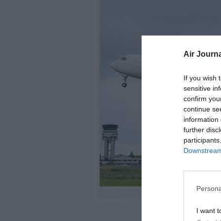
Air Journa
If you wish 
sensitive in
confirm you
continue se
information 
further disc
participants
Downstream 
Persona
I want t