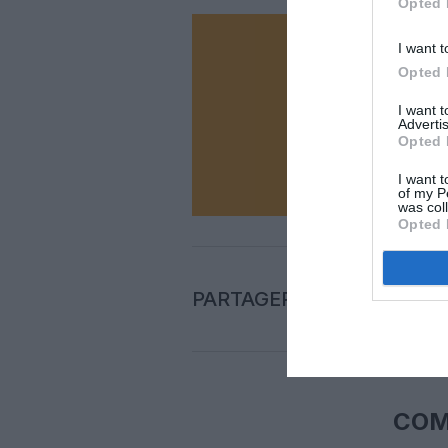
Opted 
I want t
Vous ave
Opted 
Soutenez
I want 
Advertis
Opted 
N
I want t
of my P
was col
Opted 
PARTAGER L'ARTICLE
COM