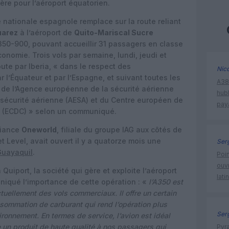
ère pour l’aéroport équatorien.
 nationale espagnole remplace sur la route reliant
uarez
à l’aéroport de
Quito-Mariscal Sucre
350-900, pouvant accueillir 31 passagers en classe
onomie. Trois vols par semaine, lundi, jeudi et
te par Iberia, « dans le respect des
Nic
r l’Équateur et par l’Espagne, et suivant toutes les
A380
 de l’Agence européenne de la sécurité aérienne
hub
 sécurité aérienne (AESA) et du Centre européen de
pay
e (ECDC) » selon un communiqué.
liance
Oneworld
, filiale du groupe IAG aux côtés de
et Level, avait ouvert il y a quatorze mois une
Ser
uayaquil
.
Poin
ouvr
uiport, la société qui gère et exploite l’aéroport
lati
iqué l’importance de cette opération : «
l’A350 est
ctuellement des vols commerciaux. Il offre un certain
ommation de carburant qui rend l’opération plus
Ser
ironnement. En termes de service, l’avion est idéal
re un produit de haute qualité à nos passagers qui
Pyr