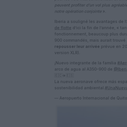
peuvent profiter d’un vol plus agréable
notre opération conjointe
».
Iberia a souligné les avantages de 
de flotte
d’ici la fin de l’année, « t
fonctionnement, beaucoup plus durab
900 commandés, mais aurait trouvé e
repousser leur arrivée
prévue en 202
version XLR).
¡Nuevo integrante de la familia
#Aer
arco de agua al A350-900 de
@Iberi
🇪🇨✈️🇪🇸
La nueva aeronave ofrece más espa
sostenibilidad ambiental.
#UnaNueva
— Aeropuerto Internacional de Qui