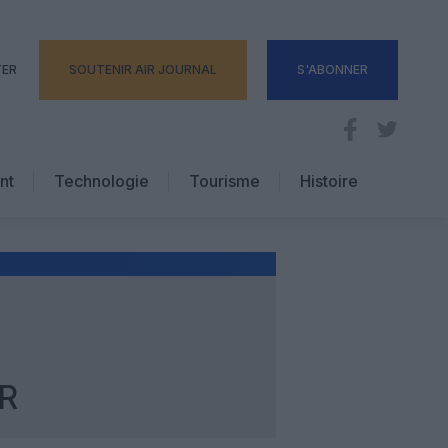
TER
SOUTENIR AIR JOURNAL
S'ABONNER
nt
Technologie
Tourisme
Histoire
Pratique
Hôtellerie
Voyages d’affaires
R