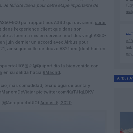
. Je félicite Iberia pour cette étape importante de
l’Ég
mal
l’A350-900 par rapport aux A340 qui devraient
sortir
ant dans l’expérience client que dans son
Luf
le ». Iberia a mis en service neuf des vingt A350-
A380
n juin dernier un accord avec Airbus pour
hub
1, ainsi que celle de douze A321neo (dont huit en
pay
opuertoUIO
!👏🎉
@Quiport
dio la bienvenida con
a
en su salida hacia
#Madrid
.
Airbus 
cio, más comodidad, tecnología de punta y
ManeraDeViajar
pic.twitter.com/KuTJ1qLDKV
to (@AeropuertoUIO)
August 5, 2020