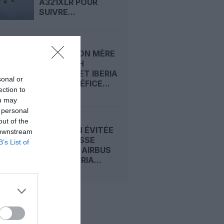
A321XLR POUR
SUIVRE...
IAG, MAISON MÈRE
DE BRITISH
AIRWAYS ET IBERIA
sonal or
: SON BÉNÉFICE...
ection to
ou may
 personal
out of the
COLLISION ÉVITÉE
 downstream
DE JUSTESSE
B’s List of
ENTRE UN AIRBUS
A321 D’IBERIA...