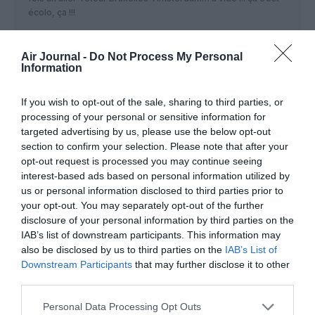
écolo, ça !!!
RÉPONDRE
Air Journal -
Do Not Process My Personal
Information
TLM
a commenté :
15 octobre 2020 - 17 h
If you wish to opt-out of the sale, sharing to third parties, or
40 min
processing of your personal or sensitive information for
Ce sont des vols en W AMS-INN-BRU-INN-AMS
targeted advertising by us, please use the below opt-out
section to confirm your selection. Please note that after your
Suffit de voir les horaires des vols pour s’en rendre
compte
opt-out request is processed you may continue seeing
interest-based ads based on personal information utilized by
RÉPONDRE
us or personal information disclosed to third parties prior to
your opt-out. You may separately opt-out of the further
disclosure of your personal information by third parties on the
IAB’s list of downstream participants. This information may
also be disclosed by us to third parties on the
IAB’s List of
FL350
a commenté :
15 octobre 2020 - 13 h 33
Downstream Participants
that may further disclose it to other
min
third parties.
Des repas sur un long courrier, je comprends.
Personal Data Processing Opt Outs
Mais pourquoi prendre des risques sur du moyen courrier, ou