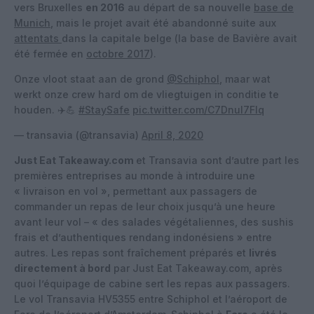
vers Bruxelles
en 2016
au départ de sa nouvelle
base de
Munich
, mais le projet avait été abandonné suite aux
attentats
dans la capitale belge (la base de Bavière avait
été fermée en
octobre 2017
).
Onze vloot staat aan de grond
@Schiphol
, maar wat
werkt onze crew hard om de vliegtuigen in conditie te
houden. ✈️💪
#StaySafe
pic.twitter.com/C7Dnul7Flq
— transavia (@transavia)
April 8, 2020
Just Eat Takeaway.com
et Transavia sont d’autre part les
premières entreprises au monde à introduire une
« livraison en vol », permettant aux passagers de
commander un repas de leur choix jusqu’à une heure
avant leur vol – « des salades végétaliennes, des sushis
frais et d’authentiques rendang indonésiens » entre
autres. Les repas sont fraîchement préparés et
livrés
directement à bord
par Just Eat Takeaway.com, après
quoi l’équipage de cabine sert les repas aux passagers.
Le vol Transavia HV5355 entre Schiphol et l’aéroport de