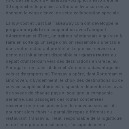
Faro de l’aéroport d’Amsterdam-Schiphol à
Faro
a été le
30 septembre le premier à offrir une livraison en vol,
donnant le coup d’envoi de cette collaboration spéciale.
La low cost et Just Eat Takeaway.com ont développé le
programme pilote
en coopération avec l’aéroport
d’Amsterdam et iFleat, un traiteur néerlandais « qui vise à
faire en sorte qu’un siège d’avion ressemble à une table
dans votre restaurant préféré ». Le premier service du
genre est initialement disponible sur
quatre routes
au
départ d’Amsterdam vers des destinations en Grèce, au
Portugal et en Italie ; il devrait s’étendre à davantage de
vols et d’aéroports où Transavia opère, dont Rotterdam et
Eindhoven. « Évidemment, le choix des destinations où ce
service supplémentaire est disponible dépendra des avis
de voyage de chaque pays », souligne la compagnie
aérienne. Les passagers des routes concernées
recevront un e-mail présentant le nouveau service ; ils
pourront alors choisir « parmi dix repas différents du
restaurant Transavia. iFleat, responsable de la logistique
et de l’interprétation culinaire, s’occupe du menu