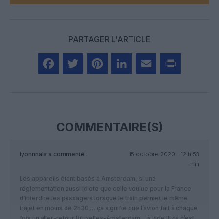
PARTAGER L'ARTICLE
Facebook
Twitter
Pinterest
LinkedIn
Email
Print
COMMENTAIRE(S)
lyonnnais
a commenté :
15 octobre 2020 - 12 h 53
min
Les appareils étant basés à Amsterdam, si une
réglementation aussi idiote que celle voulue pour la France
d’interdire les passagers lorsque le train permet le même
trajet en moins de 2h30 … ça signifie que l’avion fait à chaque
fois un aller-retour Bruxelles-Amsterdam… à vide !!! ça c’est