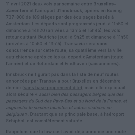
11 avril 2021 deux vols par semaine entre
Bruxelles-
Zaventem
et l’aéroport d’
Innsbruck
, opérés en Boeing
737-800 de 189 sièges par des équipages basés à
Amsterdam. Les départs sont programmés jeudi à 11h50 et
dimanche à 14h20 (arrivées à 13h15 et 15h45), les vols
retour quittant l’Autriche jeudi à 9h25 et dimanche à 11h50
(arrivées à 10h50 et 13h15). Transavia sera
sans
concurrence
sur cette route, sa quatrième vers la ville
autrichienne après celles au départ d’Amsterdam (toute
l’année) et de Rotterdam et Eindhoven (saisonnières).
Innsbruck ne figurait pas dans la liste de neuf routes
annoncées par Transavia pour Bruxelles en décembre
dernier (
sans base proprement dite
), mais elle expliquait
alors séduire «
aussi bien des passagers belges que des
passagers du Sud des Pays-Bas et du Nord de la France, et
augmenter le nombre touristes et autres visiteurs en
Belgique
». D’autant que sa principale base, à l’aéroport
Schiphol, est complètement saturée.
Rappelons que la low cost avait déjà annoncé une route