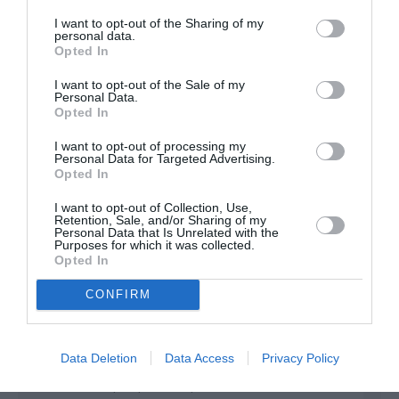
pire sur du court courrier (HOP a repris le service des
I want to opt-out of the Sharing of my
boissons), alors que chacun sait que c’est lorsque les
personal data.
Opted In
passagers ne portent plus leur masque qu’ils sont les plus
contagieux ou les plus vulnérables.
I want to opt-out of the Sale of my
Personal Data.
RÉPONDRE
Opted In
I want to opt-out of processing my
Personal Data for Targeted Advertising.
loloboyer
a commenté :
15 octobre 2020 - 22 h
Opted In
19 min
I want to opt-out of Collection, Use,
Encore un pnc qui ne veut pas bosser !
Retention, Sale, and/or Sharing of my
Personal Data that Is Unrelated with the
RÉPONDRE
Purposes for which it was collected.
Opted In
CONFIRM
FL350
a commenté :
18 octobre 2020 -
16 h 34 min
Non, juste l’époux d’une femme médecin
Data Deletion
Data Access
Privacy Policy
gérant les urgences Covid-19 dans un
hôpital public et qui en a assez des