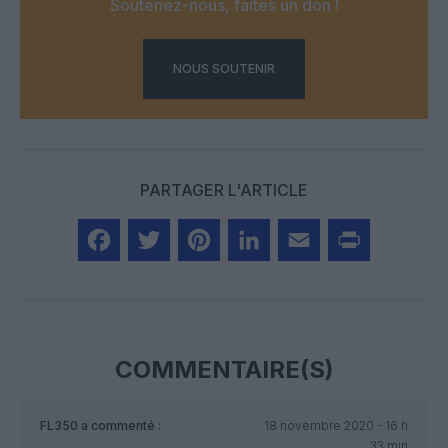
Soutenez-nous, faites un don !
NOUS SOUTENIR
PARTAGER L'ARTICLE
Facebook
Twitter
Pinterest
LinkedIn
Email
Print
COMMENTAIRE(S)
FL350
a commenté :
18 novembre 2020 - 16 h
33 min