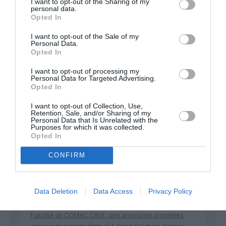
I want to opt-out of the Sharing of my
personal data.
Appel aux lecteurs !
Opted In
Soutenez Air Journal participez
à son
I want to opt-out of the Sale of my
développement !
Personal Data.
Opted In
I want to opt-out of processing my
Personal Data for Targeted Advertising.
NOUS SOUTENIR
Opted In
I want to opt-out of Collection, Use,
Retention, Sale, and/or Sharing of my
Personal Data that Is Unrelated with the
Purposes for which it was collected.
Opted In
CONFIRM
DERNIERS COMMENTAIRES
Data Deletion
Data Access
Privacy Policy
Wwd
a commenté l'article :
Fiabilité du COMAC C919 : des anomalies signalées