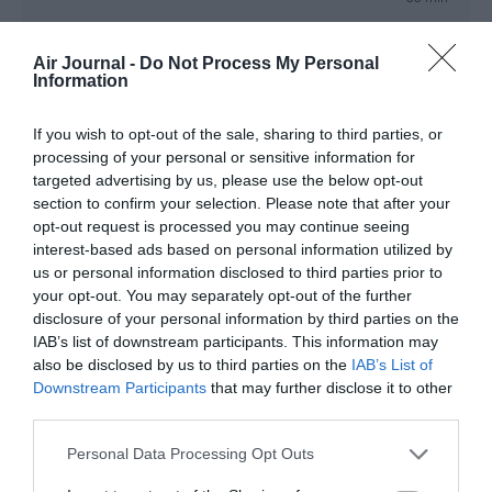
Vu le trafic actuel, leur grève aura le mérite d’être invisible !
Air Journal -
Do Not Process My Personal
RÉPONDRE
Information
If you wish to opt-out of the sale, sharing to third parties, or
PIERRE
a commenté :
18 novembre 2020 -
processing of your personal or sensitive information for
22 h 08 min
targeted advertising by us, please use the below opt-out
section to confirm your selection. Please note that after your
Oui, invisible et inutile car elle ne dérangera
opt-out request is processed you may continue seeing
personne. Merci le covid
interest-based ads based on personal information utilized by
RÉPONDRE
us or personal information disclosed to third parties prior to
your opt-out. You may separately opt-out of the further
disclosure of your personal information by third parties on the
IAB’s list of downstream participants. This information may
also be disclosed by us to third parties on the
IAB’s List of
LAISSER UN COMMENTAIRE
Downstream Participants
that may further disclose it to other
third parties.
Personal Data Processing Opt Outs
FAIRE UN DON