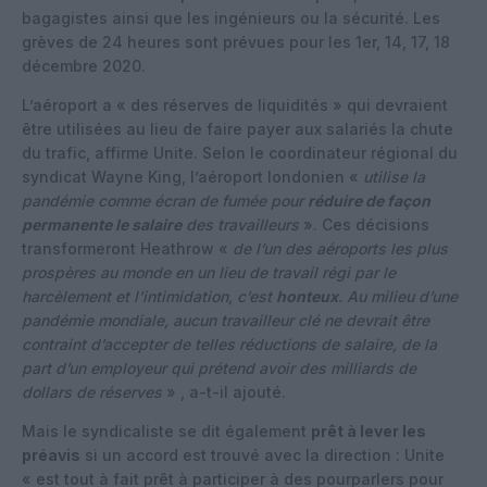
bagagistes ainsi que les ingénieurs ou la sécurité. Les
grèves de 24 heures sont prévues pour les 1er, 14, 17, 18
décembre 2020.
L’aéroport a « des réserves de liquidités » qui devraient
être utilisées au lieu de faire payer aux salariés la chute
du trafic, affirme Unite. Selon le coordinateur régional du
syndicat Wayne King, l’aéroport londonien «
utilise la
pandémie comme écran de fumée pour
réduire de façon
permanente le salaire
des travailleurs
». Ces décisions
transformeront Heathrow «
de l’un des aéroports les plus
prospères au monde en un lieu de travail régi par le
harcèlement et l’intimidation, c’est
honteux
. Au milieu d’une
pandémie mondiale, aucun travailleur clé ne devrait être
contraint d’accepter de telles réductions de salaire, de la
part d’un employeur qui prétend avoir des milliards de
dollars de réserves
» , a-t-il ajouté.
Mais le syndicaliste se dit également
prêt à lever les
préavis
si un accord est trouvé avec la direction : Unite
« est tout à fait prêt à participer à des pourparlers pour