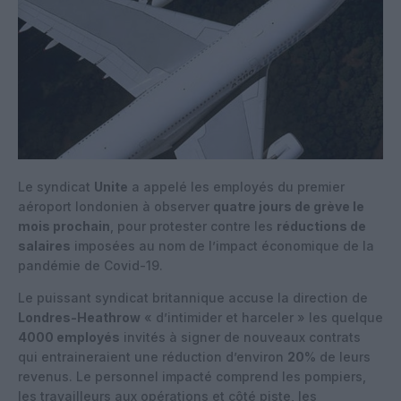
Le syndicat
Unite
a appelé les employés du premier
aéroport londonien à observer
quatre jours de grève le
mois prochain
, pour protester contre les
réductions de
salaires
imposées au nom de l’impact économique de la
pandémie de Covid-19.
Le puissant syndicat britannique accuse la direction de
Londres-Heathrow
« d’intimider et harceler » les quelque
4000 employés
invités à signer de nouveaux contrats
qui entraineraient une réduction d’environ
20
% de leurs
revenus. Le personnel impacté comprend les pompiers,
les travailleurs aux opérations et côté piste, les