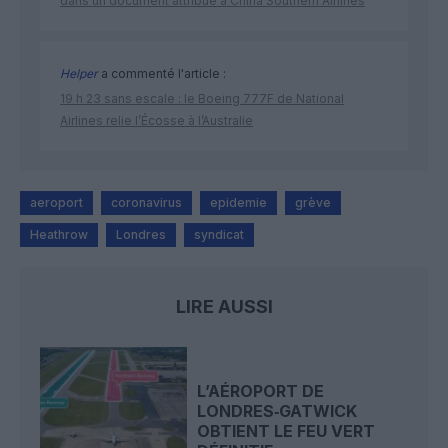
dans un document attribué à China Southern Airlines
Helper
a commenté l'article :
19 h 23 sans escale : le Boeing 777F de National
Airlines relie l’Écosse à l’Australie
aeroport
coronavirus
epidemie
grève
Heathrow
Londres
syndicat
LIRE AUSSI
L’AÉROPORT DE
LONDRES‑GATWICK
OBTIENT LE FEU VERT