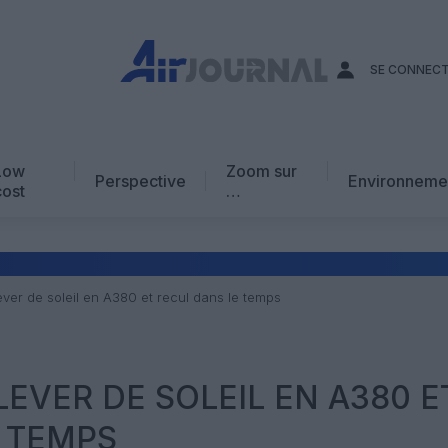
SE CONNEC
Low
Zoom sur
Perspective
Environneme
cost
…
Edito
En chiffres
Avis d’expert
lever de soleil en A380 et recul dans le temps
AJ Académie
Vidéo
 LEVER DE SOLEIL EN A380 E
 TEMPS