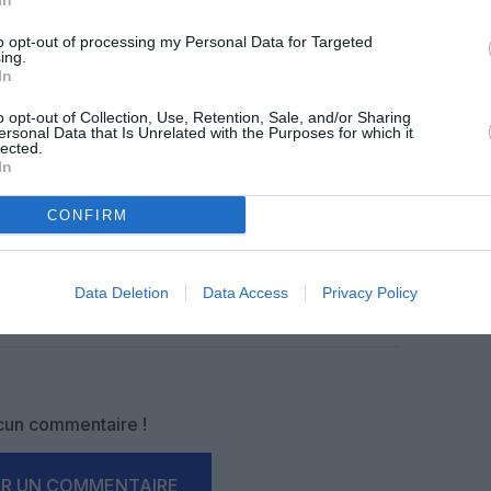
In
z apprécié l’article ?
to opt-out of processing my Personal Data for Targeted
-nous, faites un don !
ing.
In
o opt-out of Collection, Use, Retention, Sale, and/or Sharing
OUS SOUTENIR
ersonal Data that Is Unrelated with the Purposes for which it
lected.
In
CONFIRM
Data Deletion
Data Access
Privacy Policy
Facebook
Twitter
Pinterest
LinkedIn
Email
Print
un commentaire !
ER UN COMMENTAIRE