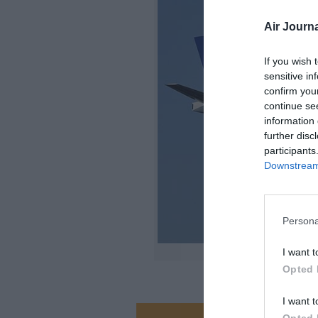
Air Journa
If you wish 
sensitive in
confirm you
continue se
information 
further disc
participants
Downstream 
Persona
I want t
Opted 
I want t