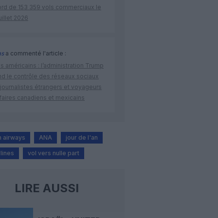
ord de 153 359 vols commerciaux le
uillet 2026
as
a commenté l'article :
s américains : l’administration Trump
nd le contrôle des réseaux sociaux
journalistes étrangers et voyageurs
faires canadiens et mexicains
n airways
ANA
jour de l'an
rlines
vol vers nulle part
LIRE AUSSI