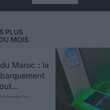
S PLUS
DU MOIS
du Maroc : la
mbarquement
out
 avec Pax
12h00
par Alain Hai