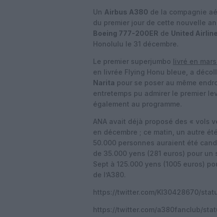
Un
Airbus A380
de la compagnie a
du premier jour de cette nouvelle an
Boeing 777-200ER
de
United Airlin
Honolulu le 31 décembre.
Le premier superjumbo
livré en mar
en livrée Flying Honu bleue, a décol
Narita
pour se poser au même endroi
entretemps pu admirer le premier lev
également au programme.
ANA avait déjà proposé des « vols ve
en décembre ; ce matin, un autre ét
50.000 personnes auraient été candid
de 35.000 yens (281 euros) pour un 
Sept à 125.000 yens (1005 euros) po
de l’A380.
https://twitter.com/KI30428670/st
https://twitter.com/a380fanclub/s