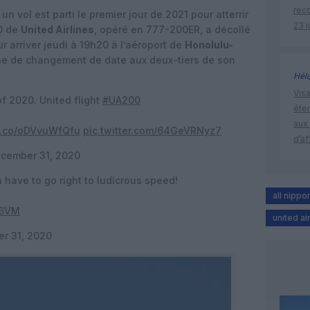
rec
un vol est parti le premier jour de 2021 pour atterrir
23 j
00 de
United Airlines
, opéré en 777-200ER, a décollé
r arriver jeudi à 19h20 à l’aéroport de
Honolulu-
igne de changement de date aux deux-tiers de son
Hél
Visa
f 2020. United flight
#UA200
éte
aux 
/t.co/oDVvuWfQfu
pic.twitter.com/64GeVRNyz7
d’af
cember 31, 2020
 have to go right to ludicrous speed!
all nippo
Z6VM
united ai
r 31, 2020