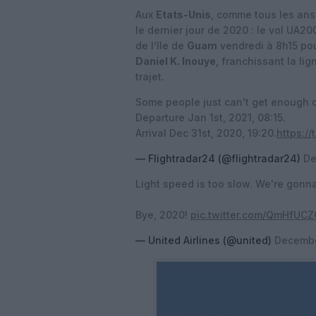
Aux
Etats-Unis
, comme tous les ans 
le dernier jour de 2020 : le vol UA2
de l’île de
Guam
vendredi à 8h15 pou
Daniel K. Inouye
, franchissant la l
trajet.
Some people just can't get enough o
Departure Jan 1st, 2021, 08:15.
Arrival Dec 31st, 2020, 19:20.
https:/
— Flightradar24 (@flightradar24)
De
Light speed is too slow. We're gonna
Bye, 2020!
pic.twitter.com/QmHfUC
— United Airlines (@united)
Decembe