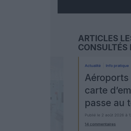
ARTICLES LE
CONSULTÉS 
Actualité
Info pratique
Aéroports 
carte d’e
passe au t
numérique
Publié le 2 août 2026 à 
14 commentaires
Check