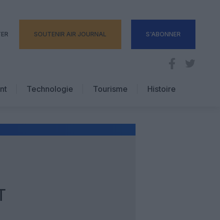
TER
SOUTENIR AIR JOURNAL
S'ABONNER
nt
Technologie
Tourisme
Histoire
Pratique
Hôtellerie
Voyages d’affaires
T