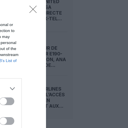
ISRAËL : UNITED
RELANCE SA
LIAISON DIRECTE
NEW YORK-TEL...
sonal or
ection to
ou may
PREMIER
 personal
OPÉRATEUR DE
out of the
L’EMBRAER E190-
 downstream
E2 AU JAPON, ANA
B’s List of
COMMANDE...
UNITED AIRLINES
ENCADRE L’ACCÈS
DES PNC EN
JUMPSEAT AUX...