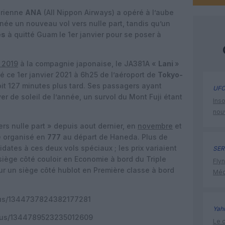
érienne
ANA
(All Nippon Airways) a opéré à l’aube
née un nouveau vol vers nulle part, tandis qu’un
es
à quitté Guam le 1er janvier pour se poser à
s 2019
à la compagnie japonaise, le JA381A «
Lani
»
lé ce 1er janvier 2021 à 6h25 de l’aéroport de
Tokyo-
t 127 minutes plus tard. Ses passagers ayant
UFO
er de soleil de l’année, un survol du Mont Fuji étant
Inso
nou
rs nulle part » depuis aout dernier, en
novembre
et
é organisé en
777
au départ de Haneda. Plus de
ates à ces deux vols spéciaux ; les prix variaient
SER
siège côté couloir en Economie à bord du Triple
Flyn
ur un siège côté hublot en Première classe à bord
Méd
atus/1344737824382177281
Yah
tatus/1344789523235012609
Le c