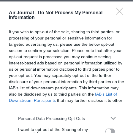
COMMENTAIRE(S)
Air Journal -
Do Not Process My Personal
Information
Bon...ben...
a commenté :
4 janvier 2021 - 17 h 33 min
If you wish to opt-out of the sale, sharing to third parties, or
Etihad et Serbia séparées l’une de l’autre: laquelle des deux
processing of your personal or sensitive information for
doit être considérée comme chanceuse?
targeted advertising by us, please use the below opt-out
Serbia rechercherait un nouveau partenariat stratégique….et
section to confirm your selection. Please note that after your
à déjà des partages de code avec AFKLM…
opt-out request is processed you may continue seeing
Pour mémoire, historiquement parlant, la France a toujours
interest-based ads based on personal information utilized by
préféré soutenir les Serbes…et les Russes pour «
us or personal information disclosed to third parties prior to
encadrer » des Allemands qui choisissaient les Croates…et
your opt-out. You may separately opt-out of the further
les Turcs. L’Histoire repassera t elle les plats?
disclosure of your personal information by third parties on the
Bon…Serbia dans Skyteam, ce ne sera peut être pas non plus
IAB’s list of downstream participants. This information may
un game-changer !
also be disclosed by us to third parties on the
IAB’s List of
Downstream Participants
that may further disclose it to other
RÉPONDRE
third parties.
Personal Data Processing Opt Outs
Anna stazzi
a commenté :
4 janvier 2021 - 18 h 28
I want to opt-out of the Sharing of my