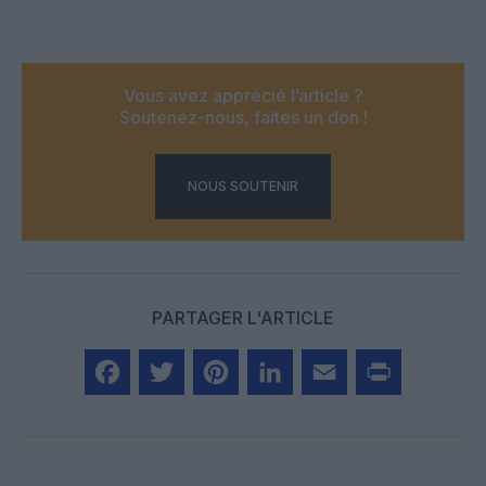
Vous avez apprécié l’article ?
Soutenez-nous, faites un don !
NOUS SOUTENIR
PARTAGER L'ARTICLE
Facebook
Twitter
Pinterest
LinkedIn
Email
Print