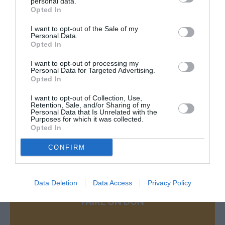
personal data.
min
Opted In
Une qui a vu son game changer, c’est bien EY dont les
mirobolants plans d’expansionite aigûe ont capoté.
I want to opt-out of the Sale of my
Personal Data.
Rien n’a tenu.
Opted In
Les fournisseurs et prestataires divers devraient s’assurer
rapidement que la boutique a encore de quoi régler les
I want to opt-out of processing my
Personal Data for Targeted Advertising.
factures en instance avant que tout ça capote.
Opted In
Il y a encore un an, EY annonçait la fin des autres..
I want to opt-out of Collection, Use,
Mais que va faire le roitelet avec ce beau jouet cassé??
Retention, Sale, and/or Sharing of my
Personal Data that Is Unrelated with the
RÉPONDRE
Purposes for which it was collected.
Opted In
CONFIRM
LAISSER UN COMMENTAIRE
Data Deletion
Data Access
Privacy Policy
FAIRE UN DON