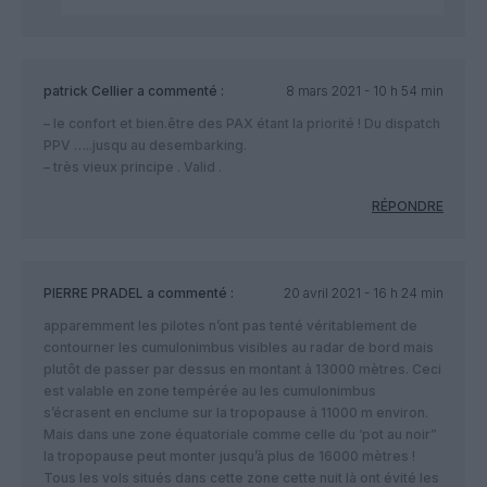
patrick Cellier
a commenté :
8 mars 2021 - 10 h 54 min
– le confort et bien.être des PAX étant la priorité ! Du dispatch
PPV …..jusqu au desembarking.
– très vieux principe . Valid .
RÉPONDRE
PIERRE PRADEL
a commenté :
20 avril 2021 - 16 h 24 min
apparemment les pilotes n’ont pas tenté véritablement de
contourner les cumulonimbus visibles au radar de bord mais
plutôt de passer par dessus en montant à 13000 mètres. Ceci
est valable en zone tempérée au les cumulonimbus
s’écrasent en enclume sur la tropopause à 11000 m environ.
Mais dans une zone équatoriale comme celle du ‘pot au noir”
la tropopause peut monter jusqu’à plus de 16000 mètres !
Tous les vols situés dans cette zone cette nuit là ont évité les