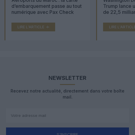
Aéroports du Maroc : la carte
Washington Du
d’embarquement passe au tout
Trump lance u
numérique avec Pax Check
de 22,5 millia
LIRE L'ARTICLE
LIRE L'ARTICL
NEWSLETTER
Recevez notre actualité, directement dans votre boîte
mail.
S'INSCRIRE