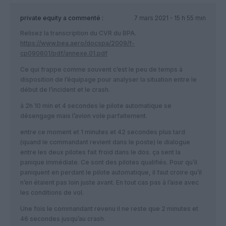
private equity
a commenté :
7 mars 2021 - 15 h 55 min
Relisez la transcription du CVR du BPA.
https://www.bea.aero/docspa/2009/f-
cp090601/pdf/annexe.01.pdf
Ce qui frappe comme souvent c’est le peu de temps à
disposition de l’équipage pour analyser la situation entre le
début de l’incident et le crash.
à 2h 10 min et 4 secondes le pilote automatique se
désengage mais l’avion vole parfaitement.
entre ce moment et 1 minutes et 42 secondes plus tard
(quand le commandant revient dans le poste) le dialogue
entre les deux pilotes fait froid dans le dos. ça sent la
panique immédiate. Ce sont des pilotes qualifiés. Pour qu’il
paniquent en perdant le pilote automatique, il faut croire qu’il
n’en étaient pas loin juste avant. En tout cas pas à l’aise avec
les conditions de vol.
Une fois le commandant revenu il ne reste que 2 minutes et
46 secondes jusqu’au crash.