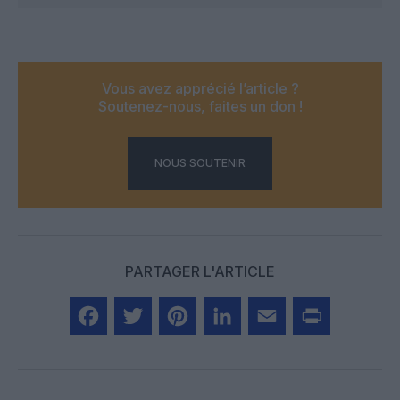
Vous avez apprécié l’article ?
Soutenez-nous, faites un don !
NOUS SOUTENIR
PARTAGER L'ARTICLE
Facebook
Twitter
Pinterest
LinkedIn
Email
Print