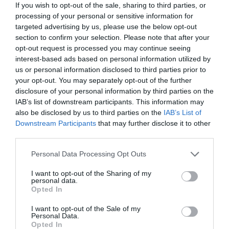
If you wish to opt-out of the sale, sharing to third parties, or
aggravant associés a d autres . ( choix de trajectoire au
processing of your personal or sensitive information for
travers d une zone très active foyer orageux haute altitude
targeted advertising by us, please use the below opt-out
malfonctions des sondes )
section to confirm your selection. Please note that after your
opt-out request is processed you may continue seeing
RÉPONDRE
interest-based ads based on personal information utilized by
us or personal information disclosed to third parties prior to
your opt-out. You may separately opt-out of the further
Justin Fair
a commenté :
8 mars 2021 - 9 h 03
disclosure of your personal information by third parties on the
min
IAB’s list of downstream participants. This information may
” A cet instant la situation est bien dégradée!”
also be disclosed by us to third parties on the
IAB’s List of
Et très difficile à analyser pour le CDB, qui n’a eu
Downstream Participants
that may further disclose it to other
aucune information sur ce qui s’est passé avant son
third parties.
arrivée au poste…
Personal Data Processing Opt Outs
RÉPONDRE
I want to opt-out of the Sharing of my
personal data.
Opted In
I want to opt-out of the Sale of my
Max1
a commenté :
8 mars 2021 - 10 h 07 min
Personal Data.
Opted In
Bonne lecture