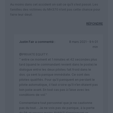
Au moins dans cet accident on sait ce qu’il s’est passé. Les
familles des victimes du MH370 n’ont pas cette chance pour
faire leur deuil.
RÉPONDRE
Justin Fair
a commenté :
8 mars 2021 - 9 h 01
min
@PRIVATE EQUITY:
” entre ce moment et 1 minutes et 42 secondes plus
tard (quand le commandant revient dans le poste) le
dialogue entre les deux pilotes fait froid dans le
dos. ça sent la panique immédiate. Ce sont des
pilotes qualifiés. Pour qu’il paniquent en perdant le
pilote automatique, il faut croire qu’il n’en étaient pas
loin juste avant. En tout cas pas à l’aise avec les
conditions de vol.”
Commentaire tout personnel que je ne cautionne
pas du tout… Je ne vois pas de panique, à la perte
du PA et encore moins AVANT! Simplement un