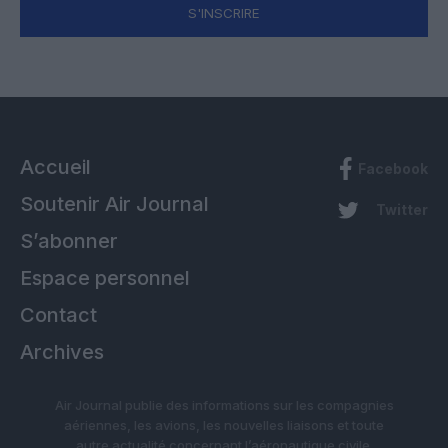
S'INSCRIRE
Accueil
Facebook
Soutenir Air Journal
Twitter
S’abonner
Espace personnel
Contact
Archives
Air Journal publie des informations sur les compagnies
aériennes, les avions, les nouvelles liaisons et toute
autre actualité concernant l’aéronautique civile.