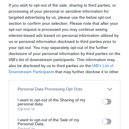
aviation
a commenté :
8 juillet 2026 - 11 h 56 min
If you wish to opt-out of the sale, sharing to third parties, or
La volonté d’Air France de continuer à monter en gamme et
processing of your personal or sensitive information for
différencier les niveaux supérieurs montrent que la
targeted advertising by us, please use the below opt-out
compagnie souhaite attirer et conserver de plus en plus cette
section to confirm your selection. Please note that after your
clientèle forte rémunératrice pour le groupe.
opt-out request is processed you may continue seeing
interest-based ads based on personal information utilized by
De nouvelles actions pourraient encore différencier les
us or personal information disclosed to third parties prior to
niveaux.
your opt-out. You may separately opt-out of the further
RÉPONDRE
disclosure of your personal information by third parties on the
IAB’s list of downstream participants. This information may
also be disclosed by us to third parties on the
IAB’s List of
Downstream Participants
that may further disclose it to other
Anna Stazzi
a commenté :
8 juillet 2026 - 15 h 22
third parties.
min
Comme remettre de la F sur de nouvelles
Personal Data Processing Opt Outs
destinations longs courriers, plutôt que ces pseudo
suites en premier & neuvième rang des 777-300.
I want to opt-out of the Sharing of my
personal data.
Opted In
RÉPONDRE
I want to opt-out of the Sale of my
Personal Data.
Opted In