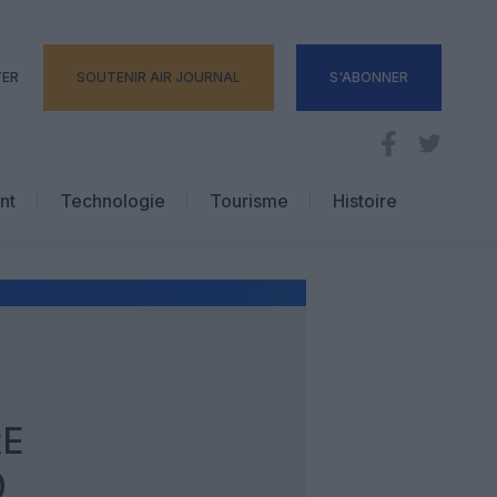
TER
SOUTENIR AIR JOURNAL
S'ABONNER
nt
Technologie
Tourisme
Histoire
Pratique
Hôtellerie
Voyages d’affaires
RE
0