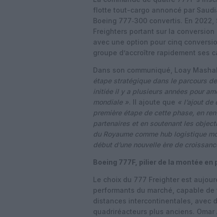
flotte tout-cargo annoncé par Saudia
Boeing 777‑300 convertis. En 2022,
Freighters portant sur la conversio
avec une option pour cinq conversio
groupe d’accroître rapidement ses c
Dans son communiqué, Loay Mashabi,
étape stratégique dans le parcours de 
initiée il y a plusieurs années pour a
mondiale »
. Il ajoute que
« l’ajout de
première étape de cette phase, en renf
partenaires et en soutenant les object
du Royaume comme hub logistique mond
début d’une nouvelle ère de croissanc
Boeing 777F, pilier de la montée en
Le choix du 777 Freighter est aujour
performants du marché, capable de t
distances intercontinentales, avec d
quadriréacteurs plus anciens. Omar 