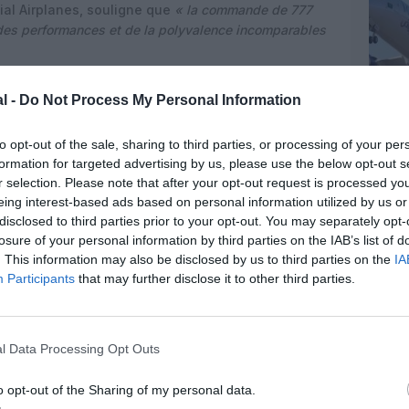
al Airplanes, souligne que
« la commande de 777
des performances et de la polyvalence incomparables
 également que
« cet accord renforce notre partenariat
l -
Do Not Process My Personal Information
 qui s’étend sur plus de 75 ans, et nous sommes
s initiatives de croissance dans le fret »
. Pour
inscrit dans une dynamique plus large de
to opt-out of the sale, sharing to third parties, or processing of your per
 Moyen‑Orient, alors que d’autres acteurs
formation for targeted advertising by us, please use the below opt-out s
r selection. Please note that after your opt-out request is processed y
 Airways investissent également dans des
eing interest-based ads based on personal information utilized by us or
disclosed to third parties prior to your opt-out. You may separately opt-
ite un hub logistique
losure of your personal information by third parties on the IAB’s list of
. This information may also be disclosed by us to third parties on the
IA
en puissance des capacités fret s’inscrit dans la
Participants
that may further disclose it to other third parties.
a National Transport and Logistics Strategy (
NTLS
),
 la diversification de l’économie saoudienne.
 de la position géographique du Royaume, à la
l’Afrique, pour rivaliser avec les hubs établis de
l Data Processing Opt Outs
vité et de volumes de fret.
o opt-out of the Sharing of my personal data.