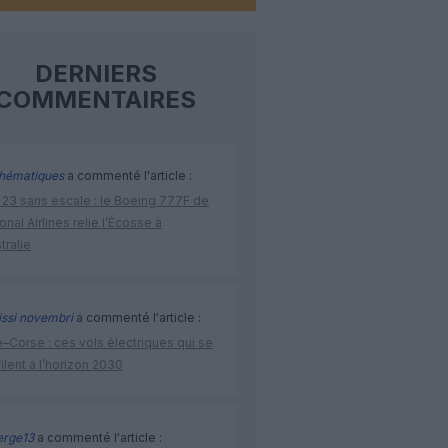
DERNIERS
COMMENTAIRES
hématiques
a commenté l'article :
 23 sans escale : le Boeing 777F de
onal Airlines relie l’Écosse à
stralie
issi novembri
a commenté l'article :
–Corse : ces vols électriques qui se
ilent à l’horizon 2030
rge13
a commenté l'article :