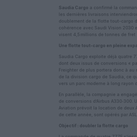
Saudia Cargo
a confirmé la comma
les dernières livraisons interviendr
doublement de la flotte tout-cargo 
cohérence avec Saudi Vision 2030 et
visent 4,5 millions de tonnes de fret
Une flotte tout-cargo en pleine exp
Saudia Cargo exploite déjà quatre 7
dont deux issus de conversions « pa
Freighter de plus portera donc à au 
de la division cargo de Saudia, ce 
vers un parc moderne à long rayon d
En parallèle, la compagnie a engagé 
de conversions d’Airbus A330‑300. U
Aviation prévoit la location de deux A
de cette année, sont opérés par ASL
Objectif : doubler la flotte cargo
La commande de quatre 777F s’inscr