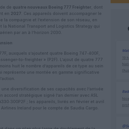
nde de
quatre nouveaux Boeing 777 Freighter
, dont
ont en
2027
. Ces appareils doivent accompagner le
de la compagnie et l’extension de son réseau, en
 la National Transport and Logistics Strategy qui
 aérien par an à l’horizon 2030.
ansion
Mat
77F, auxquels s’ajoutent quatre Boeing 747‑400F,
19 h
ssenger-to-freighter » (P2F). L’ajout de quatre 777
Nati
moins huit le nombre d’appareils de ce type au sein
l’Au
qui représente une montée en gamme significative
’action.
une diversification de ses capacités avec l’arrivée
Bad
n accord stratégique signé l’an dernier avec ASL
Nice
330‑300P2F ; les appareils, livrés en février et avril
prof
 Airlines Ireland pour le compte de Saudia Cargo.
@Se
it dans un plan plus large de doublement de la