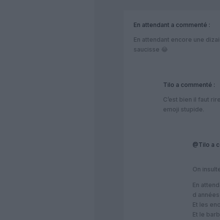
En attendant
a commenté :
En attendant encore une dizain
saucisse 😂
Tilo
a commenté :
C’est bien il faut 
emoji stupide.
@Tilo
a c
On insult
En attend
d années 
Et les en
Et le bar