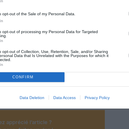
In
o opt-out of the Sale of my Personal Data.
In
to opt-out of processing my Personal Data for Targeted
ing.
In
o opt-out of Collection, Use, Retention, Sale, and/or Sharing
ersonal Data that Is Unrelated with the Purposes for which it
lected.
In
CONFIRM
dia Cargo / Alec Wilson
Data Deletion
Data Access
Privacy Policy
z apprécié l’article ?