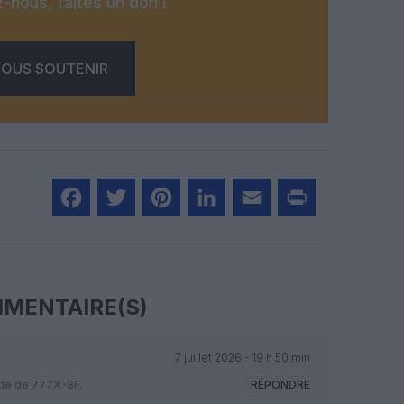
-nous, faites un don !
OUS SOUTENIR
Facebook
Twitter
Pinterest
LinkedIn
Email
Print
MENTAIRE(S)
7 juillet 2026 - 19 h 50 min
nde de 777X-8F.
RÉPONDRE