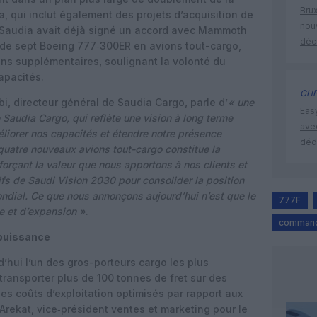
Brux
, qui inclut également des projets d’acquisition de
nouv
 Saudia avait déjà signé un accord avec Mammoth
déc
n de sept Boeing 777‑300ER en avions tout-cargo,
ns supplémentaires, soulignant la volonté du
apacités.
CHE
 directeur général de Saudia Cargo, parle d’
« une
Eas
Saudia Cargo, qui reflète une vision à long terme
ave
méliorer nos capacités et étendre notre présence
déd
 quatre nouveaux avions tout-cargo constitue la
orçant la valeur que nous apportons à nos clients et
ifs de Saudi Vision 2030 pour consolider la position
ial. Ce que nous annonçons aujourd’hui n’est que le
777F
e et d’expansion »
.
command
 puissance
d’hui l’un des gros-porteurs cargo les plus
ransporter plus de 100 tonnes de fret sur des
es coûts d’exploitation optimisés par rapport aux
Arekat, vice‑président ventes et marketing pour le