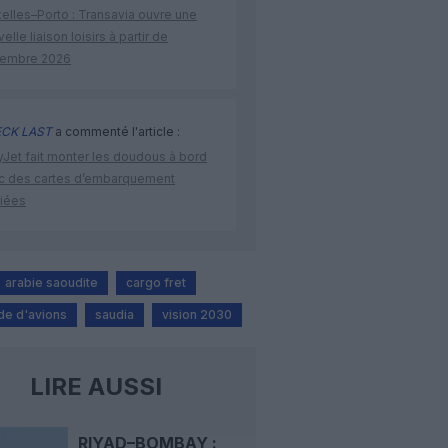
elles–Porto : Transavia ouvre une
elle liaison loisirs à partir de
embre 2026
CK LAST
a commenté l'article :
yJet fait monter les doudous à bord
c des cartes d’embarquement
iées
arabie saoudite
cargo fret
e d'avions
saudia
vision 2030
LIRE AUSSI
RIYAD–BOMBAY :