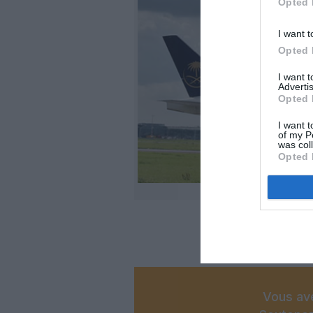
Opted 
I want t
Opted 
I want 
Advertis
Opted 
I want t
of my P
was col
Opted 
©Sau
Vous ave