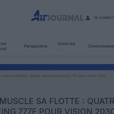
SE CONNEC
Low
Zoom sur
Perspective
Environneme
cost
…
Edito
En chiffres
Avis d’expert
 muscle sa flotte : quatre nouveaux Boeing 777F pour Vision 2030
AJ Académie
Vidéo
MUSCLE SA FLOTTE : QUAT
NG 777F POUR VISION 203