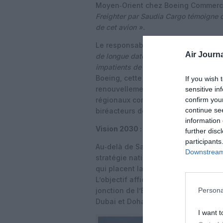
Moyen‑Orient chez Boeing Commerci
Freighter par Saudia Cargo témoigne 
de cet avion ».
Le responsable de Boeing rappelle
Air Journa
de longue date avec le groupe Saudia,
impatients de continuer à soutenir leur
Boeing, cette nouvelle commande s’
If you wish 
renouvellement des flottes cargo au
sensitive in
confirm you
régionaux comme Emirates ou Qatar
continue se
biréacteurs de nouvelle génération.
information 
Vision 2030 : faire de l’Arabie saoud
further disc
participants
Au‑delà de Saudia Cargo, la montée 
Downstream 
stratégie nationale Vision 2030 et l
qui placent la logistique au cœur de
L’objectif affiché est de tirer parti
jonction de l’Europe, de l’Asie et de 
Persona
Dubai et Doha en termes de connecti
I want t