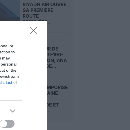
RIYADH AIR OUVRE
SA PREMIÈRE
ROUTE
RÉGULIÈRE...
PREMIER
sonal or
OPÉRATEUR DE
ection to
L’EMBRAER E190-
ou may
E2 AU JAPON, ANA
 personal
COMMANDE...
out of the
 downstream
B’s List of
INDIGO TEMPORISE
SA PROCHAINE
GRANDE
COMMANDE ET
MISE SUR...