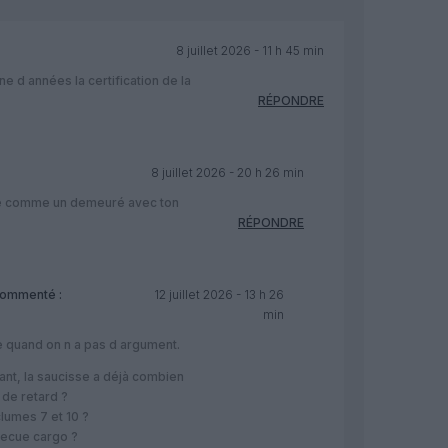
8 juillet 2026 - 11 h 45 min
e d années la certification de la
RÉPONDRE
8 juillet 2026 - 20 h 26 min
rire comme un demeuré avec ton
RÉPONDRE
ommenté :
12 juillet 2026 - 13 h 26
min
e quand on n a pas d argument.
ant, la saucisse a déjà combien
de retard ?
clumes 7 et 10 ?
becue cargo ?