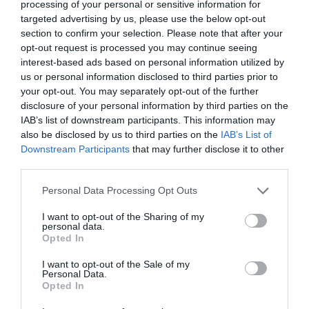
processing of your personal or sensitive information for
Jacques a
a commenté :
17 mai 2021 - 15 h 12
targeted advertising by us, please use the below opt-out
min
section to confirm your selection. Please note that after your
CMA CGM Air Cargo SAS
opt-out request is processed you may continue seeing
SIRET: 89090674600015
interest-based ads based on personal information utilized by
Numéro RCS: Marseille B 890 906 746
us or personal information disclosed to third parties prior to
your opt-out. You may separately opt-out of the further
Le fait que les avions soient opérés en CMI par un
disclosure of your personal information by third parties on the
tiers ne change rien.
IAB’s list of downstream participants. This information may
RÉPONDRE
also be disclosed by us to third parties on the
IAB’s List of
Downstream Participants
that may further disclose it to other
third parties.
Personal Data Processing Opt Outs
Aper
a commenté :
17 mai 2021 - 23 h 03 min
I want to opt-out of the Sharing of my
Je serais curieux de connaître la nature et le volume des
personal data.
imports ou des exports à l’escale de Beyrouth dans la
Opted In
situation actuelle de ce pays… mais la famille Saadé ne peut
laisser en rade le pays de leur « envol » économique et
I want to opt-out of the Sale of my
Personal Data.
financier!
Opted In
RÉPONDRE