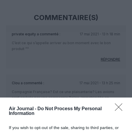
COMMENTAIRE(S)
private equity
a commenté :
17 mai 2021 - 13 h 18 min
C’est ce qui s’appelle arriver au bon moment avec le bon
produit ^^
RÉPONDRE
Clou
a commenté :
17 mai 2021 - 13 h 25 min
Compagnie Française? Est ce une plaisanterie? Les avions
sont opérés par une compagnie Belge, immatriculés en
Belgique..
Air Journal -
Do Not Process My Personal
Information
RÉPONDRE
If you wish to opt-out of the sale, sharing to third parties, or