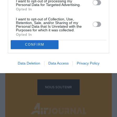
I want to opt-out of processing my
Personal Data for Targeted Advertising.
Opted In
LAISSER UN COMMENTAIRE
I want to opt-out of Collection, Use,
Retention, Sale, and/or Sharing of my
Personal Data that Is Unrelated with the
Purposes for which it was collected.
Opted In
FAIRE UN DON
CONFIRM
Appel aux lecteurs !
Soutenez Air Journal participez
à son
Data Deletion
Data Access
Privacy Policy
développement !
NOUS SOUTENIR