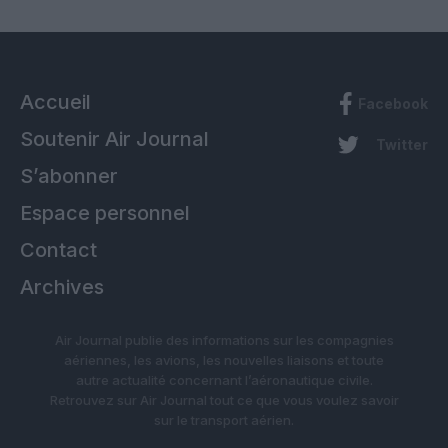
Accueil
Facebook
Soutenir Air Journal
Twitter
S’abonner
Espace personnel
Contact
Archives
Air Journal publie des informations sur les compagnies
aériennes, les avions, les nouvelles liaisons et toute
autre actualité concernant l’aéronautique civile.
Retrouvez sur Air Journal tout ce que vous voulez savoir
sur le transport aérien.