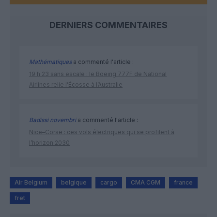
DERNIERS COMMENTAIRES
Mathématiques
a commenté l'article :
19 h 23 sans escale : le Boeing 777F de National
Airlines relie l’Écosse à l’Australie
Badissi novembri
a commenté l'article :
Nice–Corse : ces vols électriques qui se profilent à
l’horizon 2030
Air Belgium
belgique
cargo
CMA CGM
france
fret