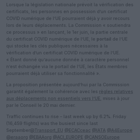
Lorsque la législation nationale prévoit la vérification des
certificats, les personnes en possession d’un certificat
COVID numérique de l’UE pourraient déjà y avoir recours
lors de leurs déplacements. La Commission « soutiendra
ce processus » en lançant, le 1er juin, la partie centrale
du certificat COVID numérique de l’UE, le
portail
de l’UE
qui stocke les clés publiques nécessaires à la
vérification d’un certificat COVID numérique de l’UE.
« Étant donné qu’aucune donnée à caractère personnel
n’est échangée via le portail de l’UE, les États membres
pourraient déjà utiliser sa fonctionnalité ».
La proposition présentée aujourd’hui par la Commission
garantit également la cohérence avec les
règles relatives
aux déplacements non essentiels vers l’UE
, mises à jour
par le Conseil le 20 mai dernier.
Traffic continues to rise – last week up by 6.2%. Friday
(16,459 flights) was the busiest since last
September
@Transport_EU
@ECACceac
@IATA
@A4Europe
@eraaorg
@EBAAorg
@ACI_EUROPE
@CANSOEurope