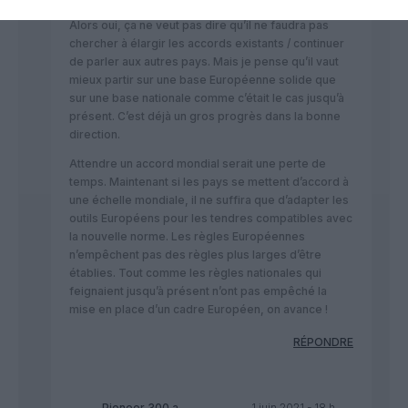
Alors oui, ça ne veut pas dire qu’il ne faudra pas
chercher à élargir les accords existants / continuer
de parler aux autres pays. Mais je pense qu’il vaut
mieux partir sur une base Européenne solide que
sur une base nationale comme c’était le cas jusqu’à
présent. C’est déjà un gros progrès dans la bonne
direction.
Attendre un accord mondial serait une perte de
temps. Maintenant si les pays se mettent d’accord à
une échelle mondiale, il ne suffira que d’adapter les
outils Européens pour les tendres compatibles avec
la nouvelle norme. Les règles Européennes
n’empêchent pas des règles plus larges d’être
établies. Tout comme les règles nationales qui
feignaient jusqu’à présent n’ont pas empêché la
mise en place d’un cadre Européen, on avance !
RÉPONDRE
Pioneer 300
a
1 juin 2021 - 18 h