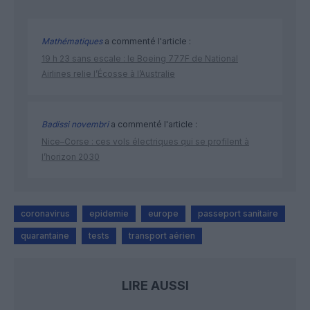
Mathématiques
a commenté l'article :
19 h 23 sans escale : le Boeing 777F de National
Airlines relie l’Écosse à l’Australie
Badissi novembri
a commenté l'article :
Nice–Corse : ces vols électriques qui se profilent à
l’horizon 2030
coronavirus
epidemie
europe
passeport sanitaire
quarantaine
tests
transport aérien
LIRE AUSSI