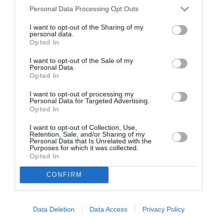
Personal Data Processing Opt Outs
Pioneer 300
a commenté :
1 juin 2021 - 12 h 40 min
I want to opt-out of the Sharing of my
Si il n’y a pas de coordination mondiale au niveau certificat de
personal data.
santé la reprise ne se fera pas
Opted In
En effet s’il s’agit de monter une usine a gaz avec test
I want to opt-out of the Sale of my
,certificats zone rouge ,zone verte ,vaccinés ,pas vaccinés
Personal Data.
Moderna ,astra zeneca mais pas spoutnick …etc etc
Opted In
comment veut on que les passagers s’y retrouvent A
pandémie mondiale ,reponse mondiale ,le reste est du
I want to opt-out of processing my
domaine du bidouillage
Personal Data for Targeted Advertising.
Opted In
RÉPONDRE
I want to opt-out of Collection, Use,
Retention, Sale, and/or Sharing of my
Personal Data that Is Unrelated with the
Purposes for which it was collected.
Greg765
a commenté :
1 juin 2021 - 14 h 41
Opted In
min
CONFIRM
Certes, mais trouver des accords mondiaux sera
long et fastidieux.
Alors avancer « de proche en proche » c’est déjà un
bon point de départ. L’Europe des 27 est déjà un
Data Deletion
Data Access
Privacy Policy
gros marché intérieur.