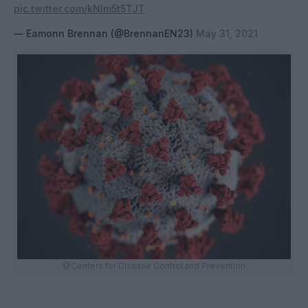
pic.twitter.com/kNlm5t5TJT
— Eamonn Brennan (@BrennanEN23)
May 31, 2021
@Centers for Disease Control and Prevention