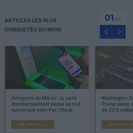
01
/
05
ARTICLES LES PLUS
CONSULTÉS DU MOIS
Aéroports du Maroc : la carte
Washington Du
d’embarquement passe au tout
Trump lance u
numérique avec Pax Check
de 22,5 millia
LIRE L'ARTICLE
LIRE L'ARTICL