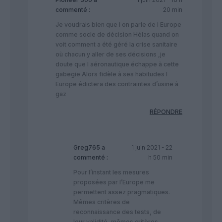
commenté :
20 min
Je voudrais bien que l on parle de l Europe
comme socle de décision Hélas quand on
voit comment a été géré la crise sanitaire
où chacun y aller de ses décisions ,je
doute que l aéronautique échappe à cette
gabegie Alors fidèle à ses habitudes l
Europe édictera des contraintes d’usine à
gaz
RÉPONDRE
Greg765
a
1 juin 2021 - 22
commenté :
h 50 min
Pour l’instant les mesures
proposées par l’Europe me
permettent assez pragmatiques.
Mêmes critères de
reconnaissance des tests, de
leur validité, mêmes critères