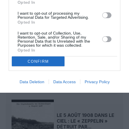
Opted In
histoire de l'aviation
I want to opt-out of processing my
Personal Data for Targeted Advertising.
Opted In
LIRE AUSSI
I want to opt-out of Collection, Use,
Retention, Sale, and/or Sharing of my
Personal Data that Is Unrelated with the
Purposes for which it was collected.
Opted In
LE 6 AOÛT 1909 DANS LE
CONFIRM
CIEL : ROGER SOMMER
PERMET LE SACRE...
Data Deletion
Data Access
Privacy Policy
LE 5 AOÛT 1908 DANS LE
CIEL : LE « ZEPPELIN »
DÉTRUIT PAR...