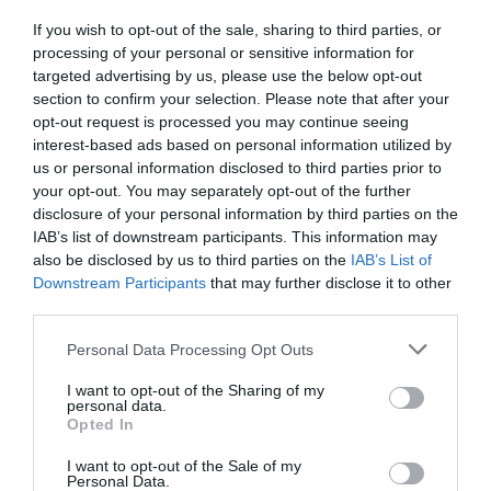
NOUS SOUTENIR
If you wish to opt-out of the sale, sharing to third parties, or
processing of your personal or sensitive information for
targeted advertising by us, please use the below opt-out
section to confirm your selection. Please note that after your
opt-out request is processed you may continue seeing
interest-based ads based on personal information utilized by
us or personal information disclosed to third parties prior to
DERNIERS COMMENTAIRES
your opt-out. You may separately opt-out of the further
disclosure of your personal information by third parties on the
IAB’s list of downstream participants. This information may
also be disclosed by us to third parties on the
IAB’s List of
GVA1112
a commenté l'article :
Downstream Participants
that may further disclose it to other
19 h 23 sans escale : le Boeing 777F de National
third parties.
Airlines relie l’Écosse à l’Australie
Personal Data Processing Opt Outs
I want to opt-out of the Sharing of my
Pas si Cool
a commenté l'article :
personal data.
Opted In
19 h 23 sans escale : le Boeing 777F de National
Airlines relie l’Écosse à l’Australie
I want to opt-out of the Sale of my
Personal Data.