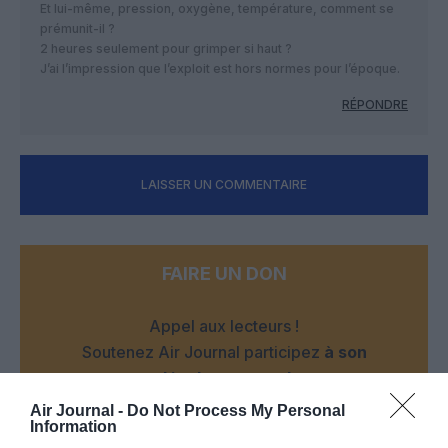
Et lui-même, pression, oxygène, température, comment se
prémunit-il ?
2 heures seulement pour grimper si haut ?
J’ai l’impression que l’exploit est hors normes pour l’époque.
RÉPONDRE
LAISSER UN COMMENTAIRE
FAIRE UN DON
Appel aux lecteurs !
Soutenez Air Journal participez
à son
développement !
Air Journal -
Do Not Process My Personal
Information