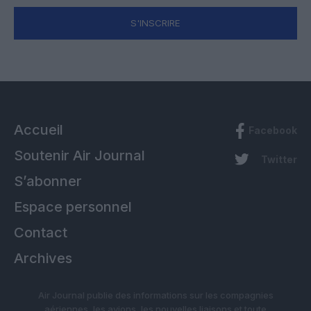
S'INSCRIRE
Accueil
Facebook
Soutenir Air Journal
Twitter
S’abonner
Espace personnel
Contact
Archives
Air Journal publie des informations sur les compagnies
aériennes, les avions, les nouvelles liaisons et toute