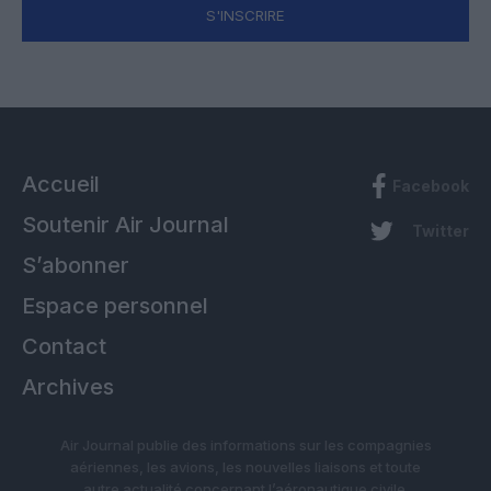
S'INSCRIRE
Accueil
Facebook
Soutenir Air Journal
Twitter
S’abonner
Espace personnel
Contact
Archives
Air Journal publie des informations sur les compagnies
aériennes, les avions, les nouvelles liaisons et toute
autre actualité concernant l’aéronautique civile.