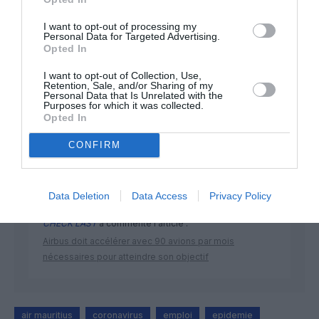
I want to opt-out of processing my
Personal Data for Targeted Advertising.
Opted In
I want to opt-out of Collection, Use,
DERNIERS COMMENTAIRES
Retention, Sale, and/or Sharing of my
Personal Data that Is Unrelated with the
Purposes for which it was collected.
Opted In
Bizness
a commenté l'article :
CONFIRM
Pointe‑à‑Pitre – Panama City : Air France ouvre un pont
aérien vers l’Amérique latine
Data Deletion
Data Access
Privacy Policy
CHECK LAST
a commenté l'article :
Airbus doit accélérer avec 90 avions par mois
nécessaires pour atteindre son objectif
air mauritius
coronavirus
emploi
epidemie