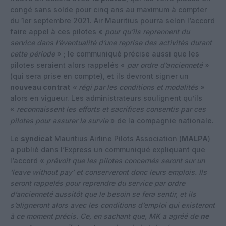
congé sans solde pour cinq ans au maximum à compter
du 1er septembre 2021. Air Mauritius pourra selon l’accord
faire appel à ces pilotes «
pour qu’ils reprennent du
service dans l’éventualité d’une reprise des activités durant
cette période
» ; le communiqué précise aussi que les
pilotes seraient alors rappelés «
par ordre d’ancienneté
»
(qui sera prise en compte), et ils devront signer un
nouveau contrat
« régi par les conditions et modalités
»
alors en vigueur. Les administrateurs soulignent qu’ils
«
reconnaissent les efforts et sacrifices consentis par ces
pilotes pour assurer la survie
» de la compagnie nationale.
Le
syndicat
Mauritius Airline Pilots Association (
MALPA
)
a publié dans
l’Express
un communiqué expliquant que
l’accord «
prévoit que les pilotes concernés seront sur un
‘leave without pay’ et conserveront donc leurs emplois. Ils
seront rappelés pour reprendre du service par ordre
d’ancienneté aussitôt que le besoin se fera sentir, et ils
s’aligneront alors avec les conditions d’emploi qui existeront
à ce moment précis. Ce, en sachant que, MK a agréé de
ne