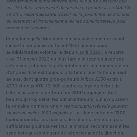
recruter aucun pilote externe
dans le but de s’assurer que
ces 18 pilotes reprennent du service en priorité ». La MALPA
sit dit «
reconnaissante
d’avoir eu la possibilité de discuter
ouvertement et franchement avec les administrateurs pour
arriver à cet accord
».
Rappelons qu’Air Mauritius, en mauvaise posture avant
même la pandémie de Covid-19 et placée
sous
administration volontaire
depuis
avril 2020
, a reporté
«
au 31 janvier 2022 au plus tard
» la réunion avec ses
créanciers, et donc la présentation de son nouveau plan
d’affaires. Elle est toujours à la tête d’une flotte de
neuf
avions
, dont quatre gros-porteurs Airbus A350 et trois
A330 et deux ATR 72-500, contre quinze au début de
l’été, mais avec un
effectif de 2300 employés
. Soit
beaucoup trop selon les administrateurs, qui évoquaient
la semaine dernière une «
restructuration réussie pouvant
sauver au moins 1000 emplois
» – et donc entrainer
1300
licenciements
. Les baisses de salaires ne seront pas
suffisantes pour sauver tout le monde, reconnaissent les
syndicats qui continuent de négocier avec la direction.