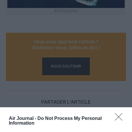
©Air Mauritius
Vous avez apprécié l’article ?
Soutenez-nous, faites un don !
NOUS SOUTENIR
PARTAGER L'ARTICLE
Air Journal -
Do Not Process My Personal
Information
Facebook
Twitter
Pinterest
LinkedIn
Email
Print