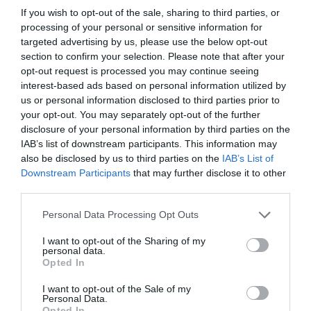
If you wish to opt-out of the sale, sharing to third parties, or
processing of your personal or sensitive information for
targeted advertising by us, please use the below opt-out
Aucun commentaire !
section to confirm your selection. Please note that after your
opt-out request is processed you may continue seeing
interest-based ads based on personal information utilized by
LAISSER UN COMMENTAIRE
us or personal information disclosed to third parties prior to
your opt-out. You may separately opt-out of the further
disclosure of your personal information by third parties on the
IAB’s list of downstream participants. This information may
FAIRE UN DON
also be disclosed by us to third parties on the
IAB’s List of
Downstream Participants
that may further disclose it to other
third parties.
Appel aux lecteurs !
Soutenez Air Journal participez
à son
Personal Data Processing Opt Outs
développement !
I want to opt-out of the Sharing of my
personal data.
Opted In
NOUS SOUTENIR
I want to opt-out of the Sale of my
Personal Data.
Opted In