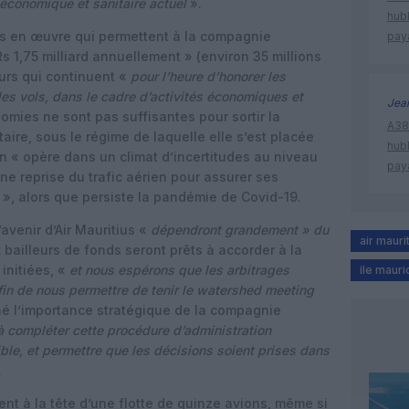
 économique et sanitaire actuel
».
hub
es en œuvre qui permettent à la compagnie
pay
s 1,75 milliard annuellement » (environ 35 millions
eurs qui continuent «
pour l’heure d’honorer les
es vols, dans le cadre d’activités économiques et
Jea
mies ne sont pas suffisantes pour sortir la
A380
aire, sous le régime de laquelle elle s’est placée
hub
ion « opère dans un climat d’incertitudes au niveau
pay
e reprise du trafic aérien pour assurer ses
é », alors que persiste la pandémie de Covid-19.
’avenir d’Air Mauritius «
dépendront grandement » du
air mauri
 bailleurs de fonds seront prêts à accorder à la
initiées, «
et nous espérons que les arbitrages
ile mauri
fin de nous permettre de tenir le watershed meeting
né l’importance stratégique de la compagnie
 compléter cette procédure d’administration
ble, et permettre que les décisions soient prises dans
.
ment à la tête d’une flotte de quinze avions, même si