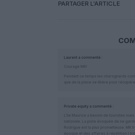
PARTAGER L'ARTICLE
COM
Laurent
a commenté :
Courage MK!
Pendant ce temps les charognards com
que de la place se libère pour récupérer
Private equity
a commenté :
L’ile Maurice a besoin de touristes ma
nationale. La piste évoquée de ne gard
Rodrigue est la plus prometteuse. MK tr
époque et des affaires à répétition ( tri