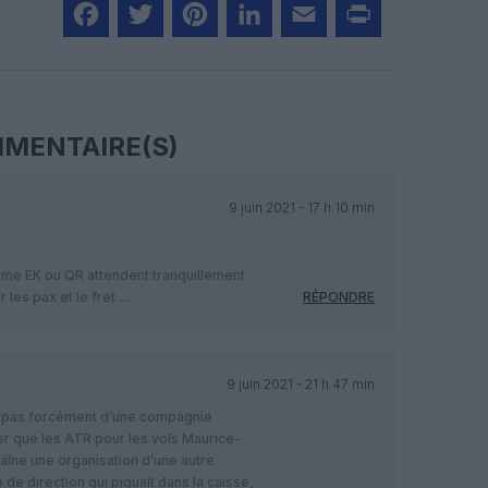
Facebook
Twitter
Pinterest
LinkedIn
Email
Print
MENTAIRE(S)
9 juin 2021 - 17 h 10 min
me EK ou QR attendent tranquillement
 les pax et le fret …
RÉPONDRE
9 juin 2021 - 21 h 47 min
is pas forcément d’une compagnie
er que les ATR pour les vols Maurice-
aîne une organisation d’une autre
o de direction qui piquait dans la caisse,