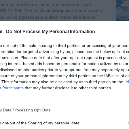
duire ce nombre de moitié, ne conservant que
s ATR 72-500. Ses seuls
vols réguliers
actuels sont à
tous les vols passagers à destination de Maurice
uin minuit.
l -
Do Not Process My Personal Information
to opt-out of the sale, sharing to third parties, or processing of your per
formation for targeted advertising by us, please use the below opt-out s
r selection. Please note that after your opt-out request is processed y
eing interest-based ads based on personal information utilized by us or
disclosed to third parties prior to your opt-out. You may separately opt-
losure of your personal information by third parties on the IAB’s list of
. This information may also be disclosed by us to third parties on the
IA
Participants
that may further disclose it to other third parties.
l Data Processing Opt Outs
o opt-out of the Sharing of my personal data.