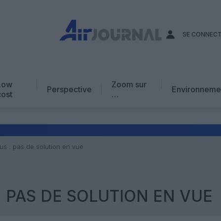
SE CONNEC
Low
Zoom sur
Perspective
Environneme
cost
…
Edito
En chiffres
Avis d’expert
ius : pas de solution en vue
AJ Académie
Vidéo
: PAS DE SOLUTION EN VUE