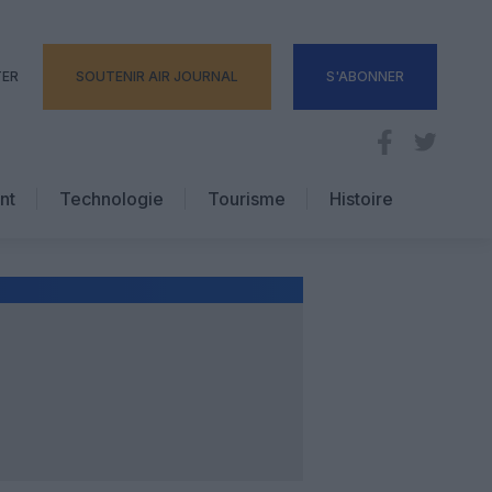
TER
SOUTENIR AIR JOURNAL
S'ABONNER
nt
Technologie
Tourisme
Histoire
Pratique
Hôtellerie
Voyages d’affaires