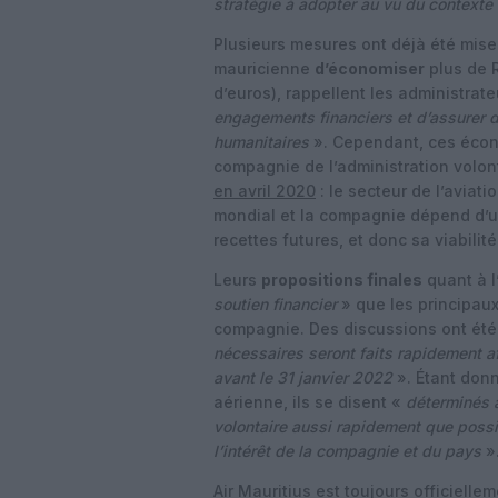
stratégie à adopter au vu du contexte
Plusieurs mesures ont déjà été mis
mauricienne
d’économiser
plus de R
d’euros), rappellent les administrat
engagements financiers et d’assurer d
humanitaires
». Cependant, ces écono
compagnie de l’administration volont
en avril 2020
: le secteur de l’aviat
mondial et la compagnie dépend d’un
recettes futures, et donc sa viabilit
Leurs
propositions finales
quant à l
soutien financier
» que les principaux
compagnie. Des discussions ont été 
nécessaires seront faits rapidement a
avant le 31 janvier 2022
». Étant don
aérienne, ils se disent «
déterminés à
volontaire aussi rapidement que possi
l’intérêt de la compagnie et du pays
»
Air Mauritius est toujours officielle