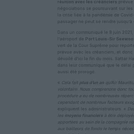
réunion avec les créanciers
prévue f
négociations se poursuivant sur les 
la crise liée à la pandémie de Covid
passager ne peut se rendre jusqu’à d
Dans un communiqué le 8 juin 2021,
l’aéroport de
Port Louis-Sir Seewo
vert de la Cour Suprême pour reporte
prévue avec les créanciers, et donc 
dévoilé d’ici la fin du mois. Sattar
dans leur communiqué que le délai p
aussi été prorogé.
«
Cela fait
plus d’un an
qu’Air Mauriti
volontaire. Nous comprenons donc tout 
procédure a eu de nombreuses répercus
cependant de nombreux facteurs exogèn
expliquent les administrateurs. «
Des
les
moyens financiers
à être déployés
apportées au sein de la compagnie nati
aux bailleurs de fonds le temps nécess