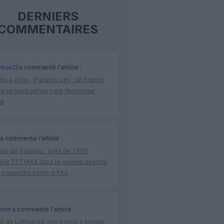
DERNIERS
COMMENTAIRES
tros13
a commenté l'article :
te‑à‑Pitre – Panama City : Air France
e un pont aérien vers l’Amérique
ne
a commenté l'article :
ue de fissures : près de 1 500
ing 737 MAX dans le monde devront
 inspectés selon la FAA
tion
a commenté l'article :
 de Lufthansa : les « vrais » sièges