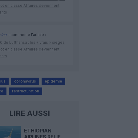
lot en classe Affaires deviennent
ants
nlou
a commenté l'article :
 de Lufthansa : les « vrais » sièges
lot en classe Affaires deviennent
ants
tius
coronavirus
epidemie
ce
restructuration
LIRE AUSSI
ETHIOPIAN
AIRLINES RELIE