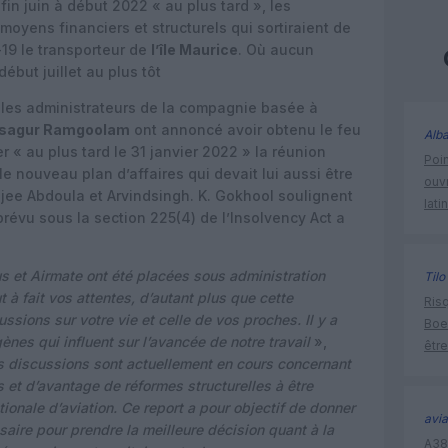
in juin à début 2022 « au plus tard », les
moyens financiers et structurels qui sortiraient de
-19 le transporteur de
l’île Maurice
. Où aucun
ébut juillet au plus tôt
 les administrateurs de la compagnie basée à
osagur Ramgoolam
ont annoncé avoir obtenu le feu
Alba
r « au plus tard le 31 janvier 2022 » la réunion
Poin
le nouveau plan d’affaires qui devait lui aussi être
ouvr
 Hajee Abdoula et Arvindsingh. K. Gokhool soulignent
lati
révu sous la section 225(4) de l’Insolvency Act a
us et Airmate ont été placées sous administration
Tilo
à fait vos attentes, d’autant plus que cette
Risq
sions sur votre vie et celle de vos proches. Il y a
Boe
es qui influent sur l’avancée de notre travail
»,
être
 discussions sont actuellement en cours concernant
 et d’avantage de réformes structurelles à être
onale d’aviation. Ce report a pour objectif de donner
avia
aire pour prendre la meilleure décision quant à la
A380