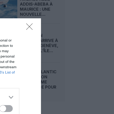
ADDIS-ABEBA À
MAURICE : UNE
NOUVELLE...
ETHIOPIAN
AIRLINES ARRIVE À
sonal or
LYON VIA GENÈVE,
ection to
DESSERT L’ÎLE...
ou may
 personal
out of the
 downstream
NORSE ATLANTIC
B’s List of
MUSCLE SON
PROGRAMME
THAÏLANDE POUR
L’HIVER...