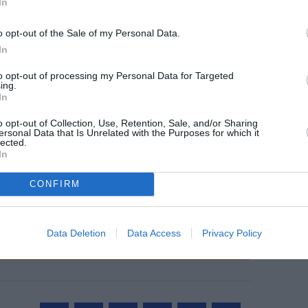
In
o opt-out of the Sale of my Personal Data.
In
©Air Mauritius
to opt-out of processing my Personal Data for Targeted
ing.
In
o opt-out of Collection, Use, Retention, Sale, and/or Sharing
ersonal Data that Is Unrelated with the Purposes for which it
lected.
z apprécié l’article ?
In
-nous, faites un don !
CONFIRM
OUS SOUTENIR
Data Deletion
Data Access
Privacy Policy