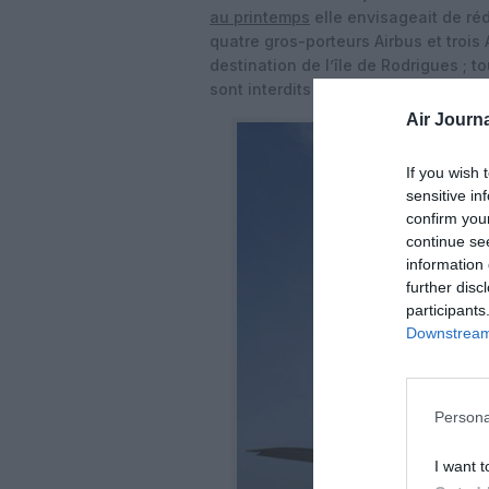
au printemps
elle envisageait de ré
quatre gros-porteurs Airbus et troi
destination de l’île de Rodrigues ; 
sont interdits au moins jusqu’au 30 j
Air Journa
If you wish 
sensitive in
confirm you
continue se
information 
further disc
participants
Downstream 
Persona
I want t