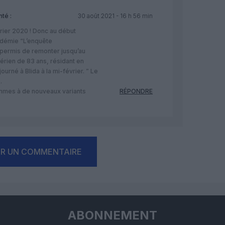
té :
30 août 2021 - 16 h 56 min
rier 2020 ! Donc au début
ndémie “L’enquête
permis de remonter jusqu’au
gérien de 83 ans, résidant en
journé à Blida à la mi-février. ” Le
.
mmes à de nouveaux variants
RÉPONDRE
ER UN COMMENTAIRE
ABONNEMENT