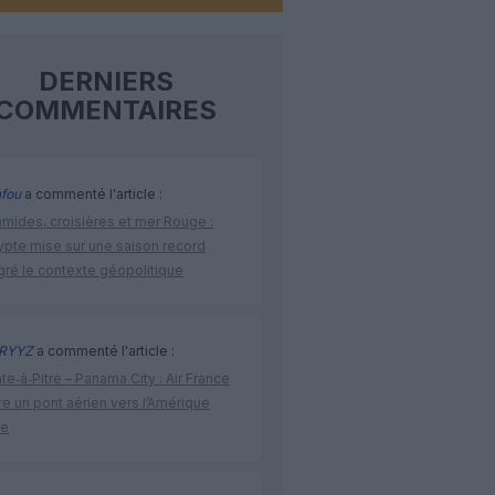
DERNIERS
COMMENTAIRES
fou
a commenté l'article :
amides, croisières et mer Rouge :
ypte mise sur une saison record
gré le contexte géopolitique
RYYZ
a commenté l'article :
te‑à‑Pitre – Panama City : Air France
e un pont aérien vers l’Amérique
ne