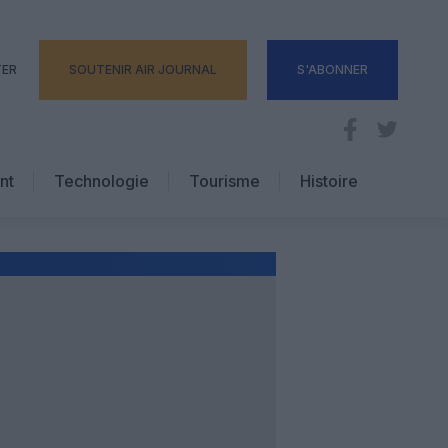
TER
SOUTENIR AIR JOURNAL
S'ABONNER
nt
Technologie
Tourisme
Histoire
Pratique
Hôtellerie
Voyages d’affaires