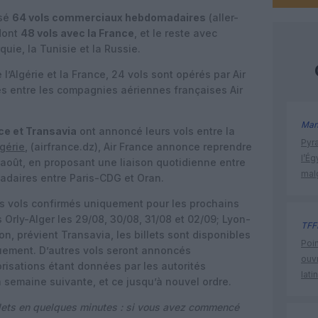
isé
64 vols commerciaux hebdomadaires
(aller-
-dont
48 vols avec la France
, et le reste avec
rquie, la Tunisie et la Russie.
l’Algérie et la France, 24 vols sont opérés par Air
gés entre les compagnies aériennes françaises Air
Man
ce et Transavia
ont annoncé leurs vols entre la
Pyr
lgérie
, (airfrance.dz), Air France annonce reprendre
l’Ég
 août, en proposant une liaison quotidienne entre
mal
adaires entre Paris-CDG et Oran.
es vols confirmés uniquement pour les prochains
is Orly-Alger les 29/08, 30/08, 31/08 et 02/09; Lyon-
TFF
ion, prévient Transavia, les billets sont disponibles
Poin
quement. D’autres vols seront annoncés
ouvr
orisations étant données par les autorités
lati
semaine suivante, et ce jusqu’à nouvel ordre.
plets en quelques minutes : si vous avez commencé