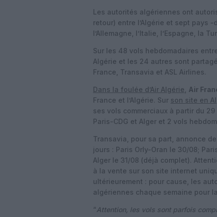
Les autorités algériennes ont autor
retour) entre l’Algérie et sept pays 
l’Allemagne, l’Italie, l’Espagne, la Tu
Sur les 48 vols hebdomadaires entre 
Algérie et les 24 autres sont parta
France, Transavia et ASL Airlines.
Dans la foulée d’Air Algérie
,
Air Fran
France et l’Algérie. Sur
son site en A
ses vols commerciaux à partir du 29
Paris-CDG et Alger et 2 vols hebdom
Transavia, pour sa part, annonce d
jours : Paris Orly-Oran le 30/08; Par
Alger le 31/08 (déjà complet). Attent
à la vente sur son site internet uni
ultérieurement : pour cause, les aut
algériennes chaque semaine pour la 
“
Attention, les vols sont parfois com