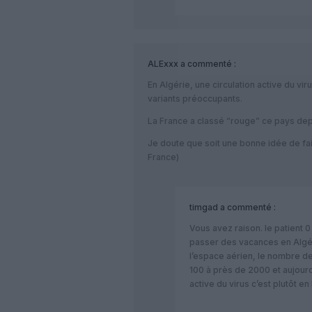
ALExxx
a commenté :
En Algérie, une circulation active du v
variants préoccupants.
La France a classé “rouge” ce pays depu
Je doute que soit une bonne idée de fai
France)
timgad
a commenté :
Vous avez raison. le patient 
passer des vacances en Algéri
l’espace aérien, le nombre d
100 à près de 2000 et aujourd’
active du virus c’est plutôt en