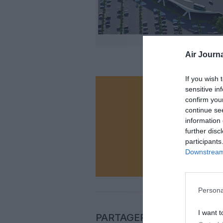
Air Journa
If you wish 
sensitive in
Vous ave
confirm you
Soutenez
continue se
information 
further disc
participants
N
Downstream 
Persona
I want t
PARTAGER L'ARTICLE