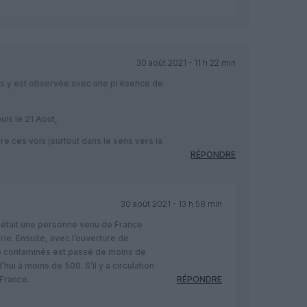
30 août 2021 - 11 h 22 min
irus y est observée avec une présence de
is le 21 Aout,
re ces vols (surtout dans le sens vers la
RÉPONDRE
30 août 2021 - 13 h 58 min
0 était une personne venu de France
e. Ensuite, avec l’ouverture de
e contaminés est passé de moins de
hui à moins de 500. S’il y a circulation
 France.
RÉPONDRE