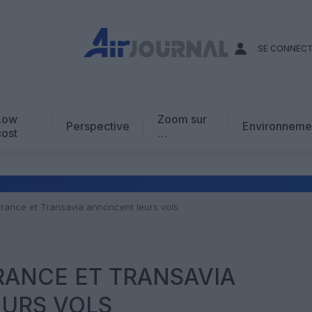
SE CONNEC
Low
Zoom sur
Perspective
Environneme
cost
…
Edito
En chiffres
Avis d’expert
 France et Transavia annoncent leurs vols
AJ Académie
Vidéo
FRANCE ET TRANSAVIA
URS VOLS