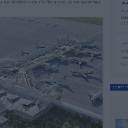
à la finaliser, cela signifie que le vol est désormais
GVA
Apr
cau
déjà
Pas 
Apr
cau
déjà
air franc