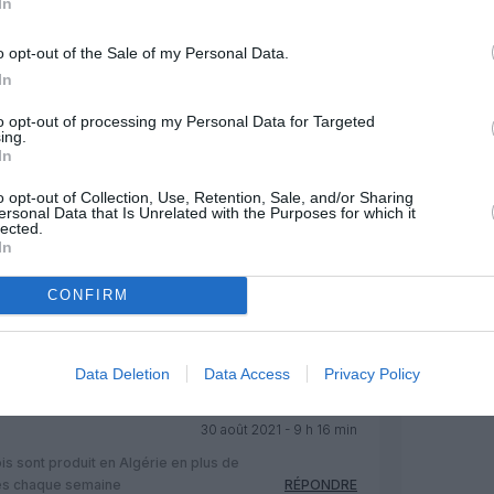
In
Facebook
Twitter
Pinterest
LinkedIn
Email
Print
o opt-out of the Sale of my Personal Data.
In
MENTAIRE(S)
to opt-out of processing my Personal Data for Targeted
ing.
In
29 août 2021 - 22 h 14 min
o opt-out of Collection, Use, Retention, Sale, and/or Sharing
ersonal Data that Is Unrelated with the Purposes for which it
gériens ! Jusque là épargnée par cette
lected.
que des frontières, ce pays qui n’a pas
In
les pontes du régime se soignant en
ets directs sur le budget du peuple) ce
CONFIRM
 catastrophe en plein dans la figure dans
Ce retour du transport aérien est une trés
s moyens face au coco_19
RÉPONDRE
Data Deletion
Data Access
Privacy Policy
30 août 2021 - 9 h 16 min
is sont produit en Algérie en plus de
tés chaque semaine
RÉPONDRE