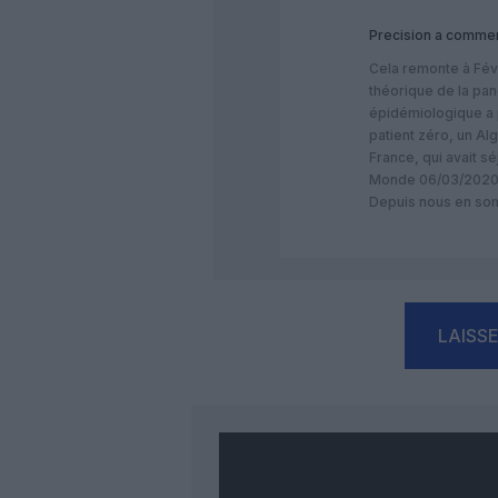
Precision
a commen
Cela remonte à Fév
théorique de la pa
épidémiologique a 
patient zéro, un Al
France, qui avait sé
Monde 06/03/2020
Depuis nous en so
LAISS