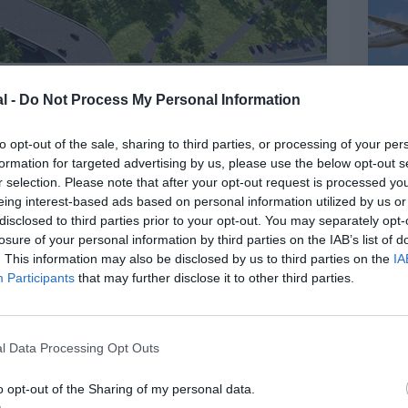
©Aéroport d’Alger
l -
Do Not Process My Personal Information
to opt-out of the sale, sharing to third parties, or processing of your per
formation for targeted advertising by us, please use the below opt-out s
z apprécié l’article ?
r selection. Please note that after your opt-out request is processed y
-nous, faites un don !
eing interest-based ads based on personal information utilized by us or
disclosed to third parties prior to your opt-out. You may separately opt-
losure of your personal information by third parties on the IAB’s list of
. This information may also be disclosed by us to third parties on the
IA
OUS SOUTENIR
Participants
that may further disclose it to other third parties.
l Data Processing Opt Outs
o opt-out of the Sharing of my personal data.