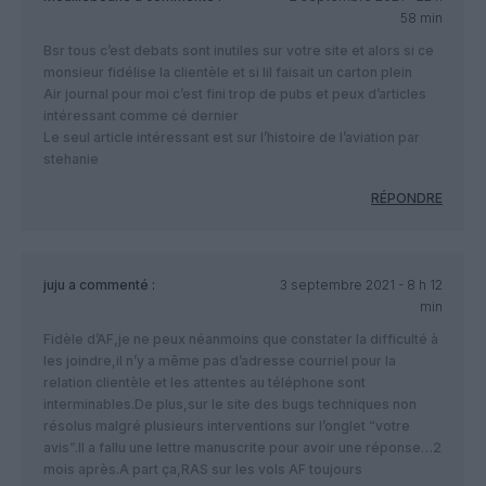
58 min
Bsr tous c’est debats sont inutiles sur votre site et alors si ce
monsieur fidélise la clientèle et si lil faisait un carton plein
Air journal pour moi c’est fini trop de pubs et peux d’articles
intéressant comme cé dernier
Le seul article intéressant est sur l’histoire de l’aviation par
stehanie
RÉPONDRE
juju
a commenté :
3 septembre 2021 - 8 h 12
min
Fidèle d’AF,je ne peux néanmoins que constater la difficulté à
les joindre,il n’y a même pas d’adresse courriel pour la
relation clientèle et les attentes au téléphone sont
interminables.De plus,sur le site des bugs techniques non
résolus malgré plusieurs interventions sur l’onglet “votre
avis”.Il a fallu une lettre manuscrite pour avoir une réponse…2
mois après.A part ça,RAS sur les vols AF toujours