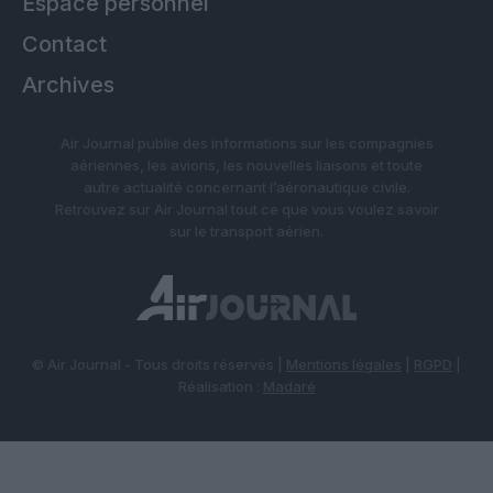
Espace personnel
Contact
Archives
Air Journal publie des informations sur les compagnies
aériennes, les avions, les nouvelles liaisons et toute
autre actualité concernant l’aéronautique civile.
Retrouvez sur Air Journal tout ce que vous voulez savoir
sur le transport aérien.
© Air Journal - Tous droits réservés |
Mentions légales
|
RGPD
|
Réalisation :
Madaré