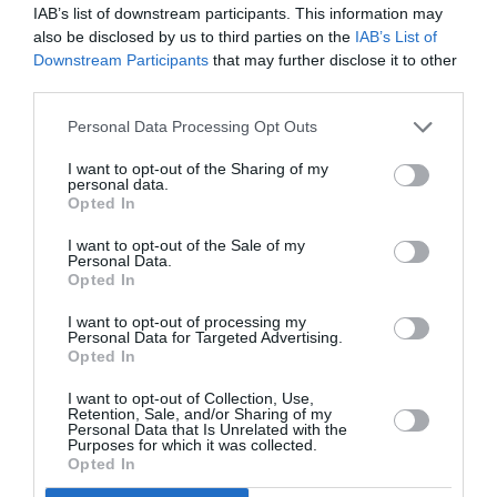
IAB’s list of downstream participants. This information may
also be disclosed by us to third parties on the
IAB’s List of
Downstream Participants
that may further disclose it to other
third parties.
Personal Data Processing Opt Outs
I want to opt-out of the Sharing of my
personal data.
Opted In
Aéroports du Maroc : la carte
Washington Du
d’embarquement passe au tout
Trump lance u
I want to opt-out of the Sale of my
numérique avec Pax Check
de 22,5 millia
Personal Data.
Opted In
LIRE L'ARTICLE
LIRE L'ARTICL
I want to opt-out of processing my
Personal Data for Targeted Advertising.
Opted In
I want to opt-out of Collection, Use,
Retention, Sale, and/or Sharing of my
Personal Data that Is Unrelated with the
Purposes for which it was collected.
Opted In
NEWSLETTER