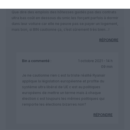
grâce à des montages de dossier détournés de la loi et ce,
depuis 20 ans…
Que dire des emplois des hôtesses guidés pas des contrats
ultra bas coût en dessous du smic les forçant parfois à dormir
dans leur voiture car elle ne peuve pas se payer un logement,
mais bon, si BIN cautionne ça, c’est sûrement très bien…!
RÉPONDRE
Bin
a commenté :
1 octobre 2021 - 14 h
09 min
Je ne cautionne rien c est la triste réalité Ryanair
applique la législation européenne et profite du
système ultra libéral de UE c est au politiques
européens de mettre un terme mais à chaque
élection c est toujours les mêmes politiques qui
remporte les élections bizarres non?
RÉPONDRE