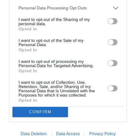
commenté :
min
Personal Data Processing Opt Outs
Pour supporter, les Gueux de la Beauvaisie, comme
I want to opt-out of the Sharing of my
des autruches, se mettent la tête dans la terre…
personal data.
mais il faut faire attention car si l’agriculteur survient
Opted In
, il les prend pour des betteraves enterrées très
fréquentes dans la région, et il coupe et récolte le
I want to opt-out of the Sale of my
tout!
Personal Data.
Opted In
RÉPONDRE
I want to opt-out of processing my
Personal Data for Targeted Advertising.
Opted In
I want to opt-out of Collection, Use,
Starship64
a commenté :
1 octobre 2021 - 8 h 19
Retention, Sale, and/or Sharing of my
Personal Data that Is Unrelated with the
min
Purposes for which it was collected.
Opted In
@BIN, le problème est que l’existence même de Ryanair
repose sur le vidage des caisses de nos régions ( avec vos,
CONFIRM
nos impôts) avec un chantage à l’emploi à la clef. Et comme
nos politiques y sont sensibles, O’Leary extorque des
millions d’euros là où de petites compagnies françaises ont
abandonné à cause des charges dont Ryanair s’exonère
Data Deletion
Data Access
Privacy Policy