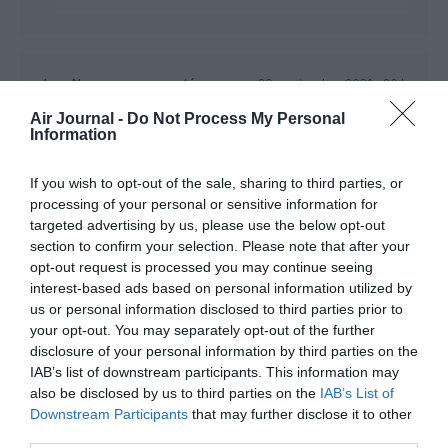
Jean Neymar
a commenté :
30 septembre 2021 - 20 h
56 min
Air Journal -
Do Not Process My Personal
Information
Ce n’est pas la première et sûrement pas la dernière fois que
cela se produit avec Ryanair. Heureusement la justice fait son
boulot. Qu’en est-il des autres low cost ? Nul besoin d’être un
If you wish to opt-out of the sale, sharing to third parties, or
bobo écolo pour prendre une compagnie régulière où il y a
processing of your personal or sensitive information for
des tarifs tout à fait corrects. Ce qui est anormal c’est de
targeted advertising by us, please use the below opt-out
trouver des tarifs aériens similaires au bus. Et cela grâce aux
section to confirm your selection. Please note that after your
généreuses subventions et montages financiers obscurs. Et
opt-out request is processed you may continue seeing
ne parlons pas des cas où il y a un aéroport tous les 50/70
interest-based ads based on personal information utilized by
kilomètres. Les “gueux” comme vous dites me font bien
us or personal information disclosed to third parties prior to
marrer car prendre Ryanair les fait saliver et ceux proches de
your opt-out. You may separately opt-out of the further
Beauvais par exemple s’en plaignent.
disclosure of your personal information by third parties on the
RÉPONDRE
IAB’s list of downstream participants. This information may
also be disclosed by us to third parties on the
IAB’s List of
Downstream Participants
that may further disclose it to other
third parties.
Gueux de la Beauvaisie
a
1 octobre 2021 - 8 h 01