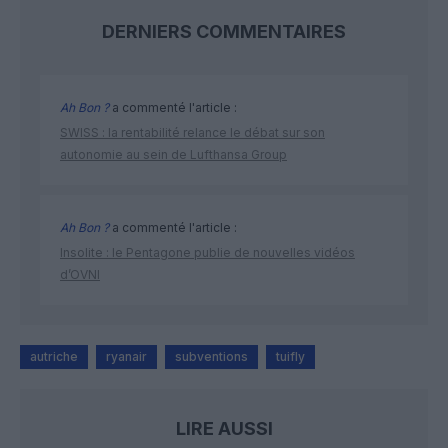
DERNIERS COMMENTAIRES
Ah Bon ?
a commenté l'article :
SWISS : la rentabilité relance le débat sur son
autonomie au sein de Lufthansa Group
Ah Bon ?
a commenté l'article :
Insolite : le Pentagone publie de nouvelles vidéos
d’OVNI
autriche
ryanair
subventions
tuifly
LIRE AUSSI