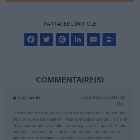
PARTAGER L'ARTICLE
Facebook
Twitter
Pinterest
LinkedIn
Email
Print
COMMENTAIRE(S)
gr
a commenté :
30 septembre 2021 - 14 h
17 min
Et c’est encore trop peu par rapport à toutes les subventions
déjà perçues (extorquées) ! Mais bon ryanair a toujours clamé
être honnête et droite, elle ne devra pas être inquiète ! Et elle
est bien au dessus des autres compagnies toujours selon
elle, donc rien à craindre messieurs les investisseurs !!!