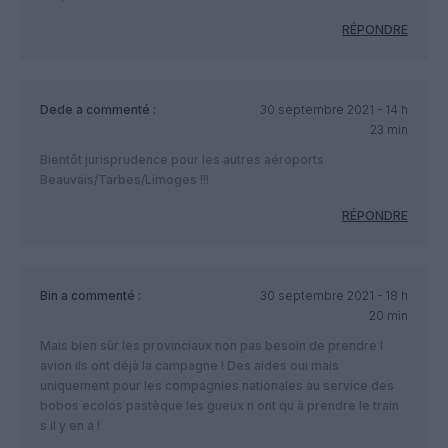
RÉPONDRE
Dede
a commenté :
30 septembre 2021 - 14 h
23 min
Bientôt jurisprudence pour les autres aéroports
Beauvais/Tarbes/Limoges !!!
RÉPONDRE
Bin
a commenté :
30 septembre 2021 - 18 h
20 min
Mais bien sûr les provinciaux non pas besoin de prendre l
avion ils ont déjà la campagne ! Des aides oui mais
uniquement pour les compagnies nationales au service des
bobos ecolos pastèque les gueux n ont qu à prendre le train
s il y en a !