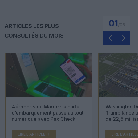
01
/
05
ARTICLES LES PLUS
CONSULTÉS DU MOIS
Aéroports du Maroc : la carte
Washington Du
d’embarquement passe au tout
Trump lance u
numérique avec Pax Check
de 22,5 millia
LIRE L'ARTICLE
LIRE L'ARTICL