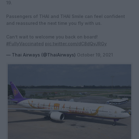
19.
Passengers of THAI and THAI Smile can feel confident
and reassured the next time you fly with us.
Can’t wait to welcome you back on board!
#FullyVaccinated
pic.twitter.com/dC8dQyJRGy
— Thai Airways (@ThaiAirways)
October 19, 2021