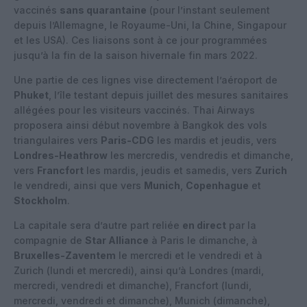
vaccinés
sans quarantaine
(pour l’instant seulement
depuis l’Allemagne, le Royaume-Uni, la Chine, Singapour
et les USA). Ces liaisons sont à ce jour programmées
jusqu’à la fin de la saison hivernale fin mars 2022.
Une partie de ces lignes vise directement l’aéroport de
Phuket
, l’île testant depuis juillet des mesures sanitaires
allégées pour les visiteurs vaccinés. Thai Airways
proposera ainsi début novembre à Bangkok des vols
triangulaires vers
Paris-CDG
les mardis et jeudis, vers
Londres-Heathrow
les mercredis, vendredis et dimanche,
vers
Francfort
les mardis, jeudis et samedis, vers
Zurich
le vendredi, ainsi que vers
Munich
,
Copenhague
et
Stockholm
.
La capitale sera d’autre part reliée
en direct
par la
compagnie de
Star Alliance
à Paris le dimanche, à
Bruxelles-Zaventem
le mercredi et le vendredi et à
Zurich (lundi et mercredi), ainsi qu’à Londres (mardi,
mercredi, vendredi et dimanche), Francfort (lundi,
mercredi, vendredi et dimanche), Munich (dimanche),