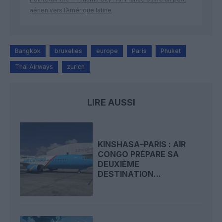
aérien vers l’Amérique latine
Bangkok
bruxelles
europe
Paris
Phuket
Thai Airways
zurich
LIRE AUSSI
KINSHASA–PARIS : AIR
CONGO PRÉPARE SA
DEUXIÈME
DESTINATION...