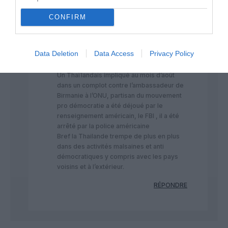
C’est l’avantage qu’on a en Europe : dire ce
qu’on pense ! Une grande liberté !
CONFIRM
La Thaïlande a beaucoup changé et pas en
bien, moins démocratique .
Etudiants arrêtés avec des accusations de
Data Deletion
Data Access
Privacy Policy
lèse majesté (qui déjà neutralise la
personne et peut la condamner à mort).
Un Thaïlandais impliqué au mois d’août
dans un complot contre l’ambassadeur de
Birmanie à l’ONU, partisan du mouvement
pro démocratie a été déjoué par le
renseignement américain, le FBI , il a été
arrêté par la police américaine
Bref la Thailande trempe de plus en plus
dans des activités malsaines et anti
démocratiques y compris avec les pays
voisins et à l’extérieur.
RÉPONDRE