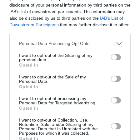
disclosure of your personal information by third parties on the
RÉPONDRE
IAB’s list of downstream participants. This information may
also be disclosed by us to third parties on the
IAB’s List of
Downstream Participants
that may further disclose it to other
third parties.
John
a commenté :
20 octobre 2021 - 13 h
27 min
Personal Data Processing Opt Outs
Si t es pas content de vien en Thaïlande. On s en fou
I want to opt-out of the Sharing of my
de ta vie ….???
personal data.
Opted In
RÉPONDRE
I want to opt-out of the Sale of my
Personal Data.
Opted In
@John
a commenté :
22 octobre 2021 -
10 h 25 min
I want to opt-out of processing my
Personal Data for Targeted Advertising.
Ce n’est pas ma vie mais une simple
Opted In
analyse et c’est la vie des passagers non
thaïlandais, donc la majorité de la planète.
I want to opt-out of Collection, Use,
Certains sont focalisés sur leur nombril, se
Retention, Sale, and/or Sharing of my
Personal Data that Is Unrelated with the
vexent facilement et refusent de voir
Purposes for which it was collected.
certaines vérités en face.
Opted In