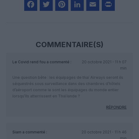
Facebook
Twitter
Pinterest
LinkedIn
Email
Print
COMMENTAIRE(S)
Le Covid rend fou
a commenté :
20 octobre 2021 - 11 h 07
min
Une question bête : les équipages de thaï Airways seront ils
séquestrés sous surveillance dans des chambres d’hôtels
d’aéroport comme le sont les équipages du monde entier
lorsqu’ils atterrissent en Thaïlande ?
RÉPONDRE
Siam
a commenté :
20 octobre 2021 - 11 h 46
min