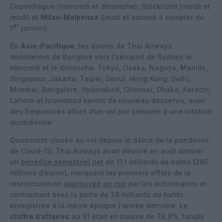
Copenhague (mercredi et dimanche), Stockholm (mardi et
jeudi) et
Milan-Malpensa
(jeudi et samedi à compter du
er
1
janvier).
En
Asie-Pacifique
, les avions de Thai Airways
décolleront de Bangkok vers l’aéroport de Sydney le
mercredi et le dimanche. Tokyo, Osaka, Nagoya, Manille,
Singapour, Jakarta, Taipei, Séoul, Hong Kong, Delhi,
Mumbai, Bangalore, Hyderabad, Chennai, Dhaka, Karachi,
Lahore et Islamabad seront de nouveau desservis, avec
des fréquences allant d’un vol par semaine à une rotation
quotidienne
Quasiment clouée au sol depuis le début de la pandémie
de Covid-19, Thai Airways avait dévoilé en août dernier
un
bénéfice semestriel net
de 11,1 milliards de bahts
(
285
millions d’euros), marquant les premiers effets de la
restructuration
approuvée en mai
par les actionnaires et
contrastant avec la perte de 28 milliards de bahts
enregistrée à la même époque l’année dernière. Le
chiffre d’affaires
au S1 était en baisse de 74,8%, tandis