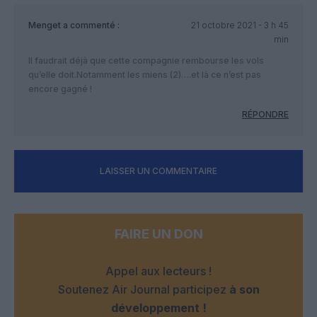
Menget
a commenté :
21 octobre 2021 - 3 h 45
min
Il faudrait déjà que cette compagnie rembourse les vols
qu’elle doit.Notamment les miens (2)….et là ce n’est pas
encore gagné !
RÉPONDRE
LAISSER UN COMMENTAIRE
FAIRE UN DON
Appel aux lecteurs !
Soutenez Air Journal participez
à son
développement !