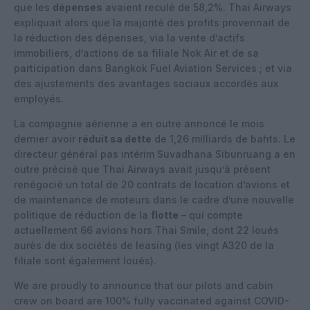
que les
dépenses
avaient reculé de 58,2%. Thai Airways
expliquait alors que la majorité des profits provennait de
la réduction des dépenses, via la vente d’actifs
immobiliers, d’actions de sa filiale Nok Air et de sa
participation dans Bangkok Fuel Aviation Services ; et via
des ajustements des avantages sociaux accordés aux
employés.
La compagnie aérienne a en outre annoncé le mois
dernier avoir
réduit sa dette
de 1,26 milliards de bahts. Le
directeur général pas intérim Suvadhana Sibunruang a en
outre précisé que Thai Airways avait jusqu’à présent
renégocié un total de 20 contrats de location d’avions et
de maintenance de moteurs dans le cadre d’une nouvelle
politique de réduction de la
flotte
– qui compte
actuellement 66 avions hors Thai Smile, dont 22 loués
aurès de dix sociétés de leasing (les vingt A320 de la
filiale sont également loués).
We are proudly to announce that our pilots and cabin
crew on board are 100% fully vaccinated against COVID-