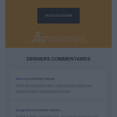
NOUS SOUTENIR
DERNIERS COMMENTAIRES
Nico
a commenté l'article :
A380 de Lufthansa : les « vrais » sièges hublot en
classe Affaires deviennent payants
Serge13
a commenté l'article :
Pointe‑à‑Pitre – Panama City : Air France ouvre un pont